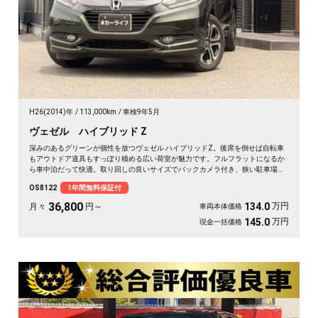
H26(2014)年
113,000km
車検9年5月
ヴェゼル ハイブリッド Z
深みのあるグリーンが個性を放つヴェゼル ハイブリッドZ。後席を倒せば自転車
もアウトドア道具もすっぽり積める広い荷室が魅力です。フルフラットになるか
ら車中泊だって快適。取り回しの良いサイズでバックカメラ付き、狭い駐車場も
スッと収まります。休日は思い立ったら遠出、平日は日々の相棒に。ドライブレ
OS8122
1年間無料保証付
コーダー付きで万が一の時も映像で安心。走りに彩りを添える一台です《1年保
証付》🚗✨💚💺😎
36,800
万円
134.0
月々
円～
車両本体価格
万円
145.0
現金一括価格