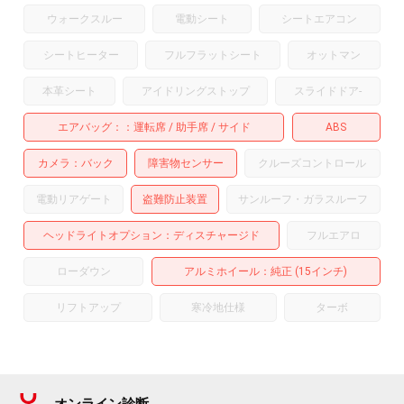
ウォークスルー
電動シート
シートエアコン
シートヒーター
フルフラットシート
オットマン
本革シート
アイドリングストップ
スライドドア
-
エアバッグ：
運転席
助手席
サイド
ABS
カメラ
バック
障害物センサー
クルーズコントロール
電動リアゲート
盗難防止装置
サンルーフ・ガラスルーフ
ヘッドライトオプション
ディスチャージド
フルエアロ
ローダウン
アルミホイール
：純正 (15インチ)
リフトアップ
寒冷地仕様
ターボ