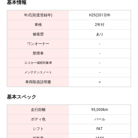
基本情報
年式(初度登録年)
H25(2013)年
車検
2年付
修復歴
あり
ワンオーナー
-
禁煙車
-
-
エコカー減税対象車
-
メンテナンスノート
車両取扱説明書
○
基本スペック
走行距離
95,000km
ボディ色
パール
シフト
FAT