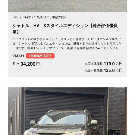
H28(2016)年
109,000km
車検2年付
シャトル HV Xスタイルエディション【総合評価優良
車】
ハイブリッドの静かな走り出しに、キリッと引き締まったローダウン＆フルエア
ロ。シャトルHV Xスタイルエディションは、燃費と走りの気持ちよさを両立した
一台です。社外17インチとマフラーで、街乗りも遠出も軽快に🚗パドルシフトで
自分好みの走りも楽しめます。8インチSDナビとバックカメラで初めての道も安
OS8139
1年間無料保証付
心。仕事帰りにふらっと寄り道、休日は荷物を積んでロングドライブへ✨走りに
こだわる方に《1年保証付》💫
34,200
万円
119.0
月々
円～
車両本体価格
万円
135.0
現金一括価格