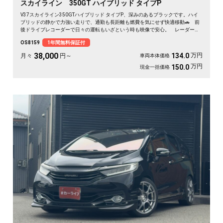
スカイライン 350GT ハイブリッド タイプP
V37スカイライン350GTハイブリッド タイプP、深みのあるブラックです。ハイ
ブリッドの静かで力強い走りで、通勤も長距離も燃費を気にせず快適移動🚗 前
後ドライブレコーダーで日々の運転もいざという時も映像で安心。 レーダーク
ルーズで高速道路での疲れもグッと軽減。アラウンドビューで狭い駐車場もスッ
OS8159
1年間無料保証付
と停められます。 仕事帰りにふらっと遠出したくなる、そんな相棒です✨ 高
級セダンがお値打ち、《1年保証付》で気持ちよく乗り出せます💫👍
38,000
万円
134.0
月々
円～
車両本体価格
万円
150.0
現金一括価格