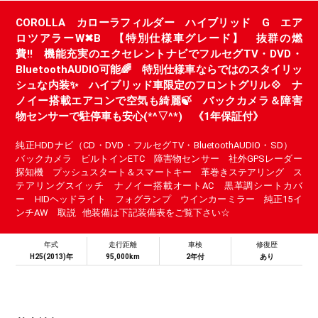
COROLLA カローラフィルダー ハイブリッド G エア
ロツアラーW✖B 【特別仕様車グレード】 抜群の燃
費!! 機能充実のエクセレントナビでフルセグTV・DVD・
BluetoothAUDIO可能🌈 特別仕様車ならではのスタイリッ
シュな内装✨ ハイブリッド車限定のフロントグリル💠 ナ
ノイー搭載エアコンで空気も綺麗🍃 バックカメラ＆障害
物センサーで駐停車も安心(*^▽^*) 《1年保証付》
純正HDDナビ（CD・DVD・フルセグTV・BluetoothAUDIO・SD）
バックカメラ ビルトインETC 障害物センサー 社外GPSレーダー
探知機 プッシュスタート＆スマートキー 革巻きステアリング ス
テアリングスイッチ ナノイー搭載オートAC 黒革調シートカバ
ー HIDヘッドライト フォグランプ ウインカーミラー 純正15イ
ンチAW 取説 他装備は下記装備表をご覧下さい☆
年式
走行距離
車検
修復歴
H25(2013)年
95,000km
2年付
あり