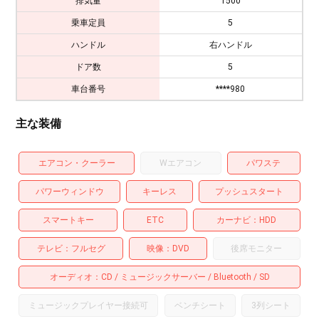
排気量
1500
乗車定員
5
ハンドル
右ハンドル
ドア数
5
車台番号
****980
主な装備
エアコン・クーラー
Wエアコン
パワステ
パワーウィンドウ
キーレス
プッシュスタート
スマートキー
ETC
カーナビ
HDD
テレビ
フルセグ
映像
DVD
後席モニター
オーディオ
CD
ミュージックサーバー
Bluetooth
SD
ミュージックプレイヤー接続可
ベンチシート
3列シート