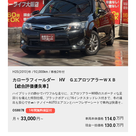
H25(2013)年
92,000km
車検2年付
カローラフィールダー HV ＧエアロツアラーＷＸＢ
【総合評価優良車】
ハイブリッドの静かでパワフルな走りに、エアロツアラーWXBのスポーティな足
回りを備えた特別仕様。ブラックボディに16インチスタッドレス付きで、冬の遠
出も安心です🚗✨ ナノイーAUTOエアコンとハーフレザーシートで車内は快適そ
のもの。純正SDナビとバックカメラで、初めての道も駐車もスッと決まります🎵
OS8078
1年間無料保証付
週末のドライブも通勤も、燃費を気にせず走り出せる一台💫《1年保証付》👍
33,000
万円
114.0
月々
円～
車両本体価格
万円
130.0
現金一括価格