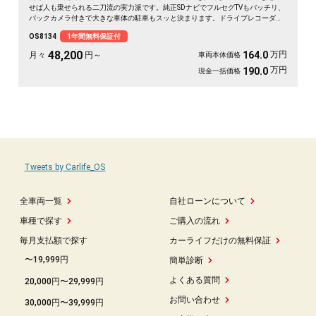
せば人も乗せられる二刀流の実力派です。純正SDナビでフルセグTVもバッチリ、
バックカメラ付きで大きな車体の駐車もスッと決まります。ドライブレコーダー
搭載だから、万が一の時も映像で安心。両側スライドで荷物の積み下ろしも
OS8134
1年間無料保証付
楽々。仕事道具を満載して現場へ、休日は趣味の遠出へ。使い方は自由自在。ま
ずはこの走りやすさを体感してください《1年保証付》🚗✨💫👍🎵
48,200
万円
164.0
月々
円～
車両本体価格
万円
190.0
現金一括価格
Tweets by Carlife_OS
全車両一覧
自社ローンについて
車種で探す
ご購入の流れ
毎月支払額で探す
カーライフだけの無料保証
〜19,999円
簡単診断
よくある質問
20,000円〜29,999円
お問い合わせ
30,000円〜39,999円