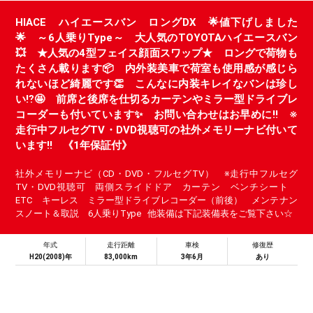
HIACE ハイエースバン ロングDX 🌟値下げしました
🌟 ～6人乗りType～ 大人気のTOYOTAハイエースバン
💥 ★人気の4型フェイス顔面スワップ★ ロングで荷物も
たくさん載ります📦 内外装美車で荷室も使用感が感じら
れないほど綺麗です👏 こんなに内装キレイなバンは珍し
い⁉️🤩 前席と後席を仕切るカーテンやミラー型ドライブレ
コーダーも付いています✨ お問い合わせはお早めに!! ※
走行中フルセグTV・DVD視聴可の社外メモリーナビ付いて
います!! 《1年保証付》
社外メモリーナビ（CD・DVD・フルセグTV） ※走行中フルセグ
TV・DVD視聴可 両側スライドドア カーテン ベンチシート
ETC キーレス ミラー型ドライブレコーダー（前後） メンテナン
スノート＆取説 6人乗りType 他装備は下記装備表をご覧下さい☆
年式
走行距離
車検
修復歴
H20(2008)年
83,000km
3年6月
あり