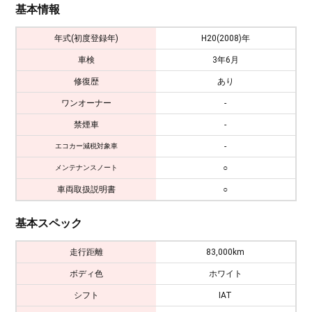
基本情報
年式(初度登録年)
H20(2008)年
車検
3年6月
修復歴
あり
ワンオーナー
-
禁煙車
-
-
エコカー減税対象車
○
メンテナンスノート
車両取扱説明書
○
基本スペック
走行距離
83,000km
ボディ色
ホワイト
シフト
IAT