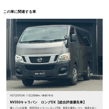
この車に関連する車
H27(2015)年
122,000km
車検1年付
NV350キャラバン ロングDX【総合評価優良車】
働くバンの定番、NV350キャラバン ロングDX。荷室を優先しつつ、後席を起こ