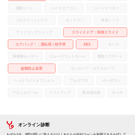
電動シート
シートエアコン
シートヒーター
フルフラットシート
オットマン
本革シート
アイドリングストップ
スライドドア
両側スライド
エアバッグ：
運転席
助手席
ABS
カメラ
-
障害物センサー
クルーズコントロール
電動リアゲート
盗難防止装置
サンルーフ・ガラスルーフ
ヘッドライトオプション
-
フルエアロ
ローダウン
アルミホイール
リフトアップ
寒冷地仕様
ターボ
オンライン診断
わずか1分、9問の問いに答えるだけ！あなたが自社ローンを利用できるか試して