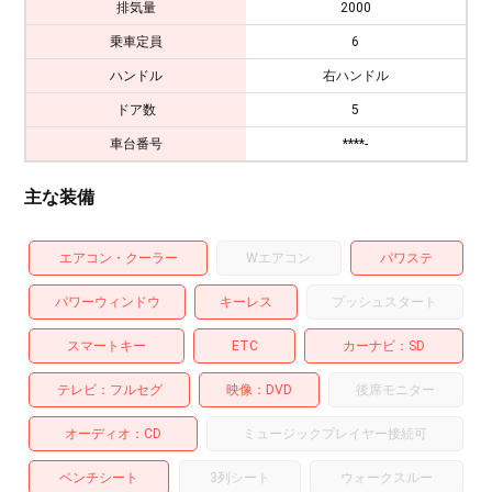
排気量
2000
乗車定員
6
ハンドル
右ハンドル
ドア数
5
車台番号
****-
主な装備
エアコン・クーラー
Wエアコン
パワステ
パワーウィンドウ
キーレス
プッシュスタート
スマートキー
ETC
カーナビ
SD
テレビ
フルセグ
映像
DVD
後席モニター
オーディオ
CD
ミュージックプレイヤー接続可
ベンチシート
3列シート
ウォークスルー