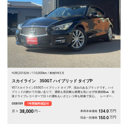
H28(2016)年
110,000km
車検9年3月
スカイライン 350GT ハイブリッド タイプP
V37スカイライン350GTハイブリッド タイプP、深みのあるブラックです。ハイ
ブリッドの静かで力強い走りで、通勤も長距離も燃費を気にせず快適移動🚗 前
後ドライブレコーダーで日々の運転もいざという時も映像で安心。 レーダーク
ルーズで高速道路での疲れもグッと軽減。アラウンドビューで狭い駐車場もスッ
OS8159
1年間無料保証付
と停められます。 仕事帰りにふらっと遠出したくなる、そんな相棒です✨ 高
級セダンがお値打ち、《1年保証付》で気持ちよく乗り出せます💫👍
38,000
万円
134.0
月々
円～
車両本体価格
万円
150.0
現金一括価格