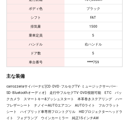
ボディ色
ブラック
シフト
FAT
排気量
1500
乗車定員
5
ハンドル
右ハンドル
ドア数
5
車台番号
****759
主な装備
carrozzeriaサイバーナビ(CD･DVD･フルセグTV･ミュージックサーバー･
SD･Bluetoothオーディオ) 走行中フルセグTV･DVD視聴可能 ETC バッ
クカメラ スマートキー&プッシュスタート 本革巻きステアリング ハー
フレザーシート ナノイーAUTOエアコン AUTOライト フルフラット
シート ハイブリッド車専用フロントグリル HIDプロジェクターヘッドラ
イト フォグランプ ウインカーミラー 純正15インチAW