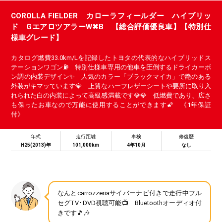
COROLLA FIELDER カローラフィールダー ハイブリッ
ド GエアロツアラーW✖B 【総合評価優良車】【特別仕
様車グレード】
カタログ燃費33.0km/Lを記録したトヨタの代表的なハイブリッドス
テーションワゴン⛽ 特別仕様車専用の他車を圧倒するドライカーボ
ン調の内装デザイン✨ 人気のカラー「ブラックマイカ」で艶のある
外装がキマッています💎 上質なハーフレザーシートや要所に取り入
れられた白の内装によって高級感満載です💎💎 低燃費であり、広さ
も保ったお車なので万能に使用することができます🌠 《1年保証
付》
年式
走行距離
車検
修復歴
H25(2013)年
101,000km
4年10月
なし
なんとcarrozzeriaサイバーナビ付きで走行中フル
セグTV･DVD視聴可能📺 Bluetoothオーディオ付
きです🎵🎶