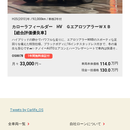
H25(2013)年
92,000km
車検2年付
カローラフィールダー HV ＧエアロツアラーＷＸＢ
【総合評価優良車】
ハイブリッドの静かでパワフルな走りに、エアロツアラーWXBのスポーティな足
回りを備えた特別仕様。ブラックボディに16インチスタッドレス付きで、冬の遠
出も安心です🚗✨ ナノイーAUTOエアコンとハーフレザーシートで車内は快適そ
のもの。純正SDナビとバックカメラで、初めての道も駐車もスッと決まります🎵
OS8078
1年間無料保証付
週末のドライブも通勤も、燃費を気にせず走り出せる一台💫《1年保証付》👍
33,000
万円
114.0
月々
円～
車両本体価格
万円
130.0
現金一括価格
Tweets by Carlife_OS
全車両一覧
自社ローンについて