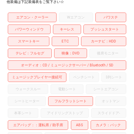
他装備は下記装備表をご覧下さい☆
エアコン・クーラー
Wエアコン
パワステ
パワーウィンドウ
キーレス
プッシュスタート
スマートキー
ETC
カーナビ
HDD
テレビ
フルセグ
映像
DVD
後席モニター
オーディオ
CD
ミュージックサーバー
Bluetooth
SD
ミュージックプレイヤー接続可
ベンチシート
3列シート
ウォークスルー
電動シート
シートエアコン
シートヒーター
フルフラットシート
オットマン
本革シート
アイドリングストップ
スライドドア
-
エアバッグ：
運転席
助手席
ABS
カメラ
バック