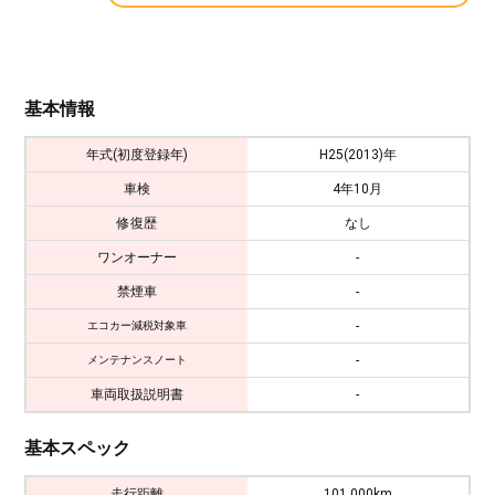
基本情報
年式(初度登録年)
H25(2013)年
車検
4年10月
修復歴
なし
ワンオーナー
-
禁煙車
-
-
エコカー減税対象車
-
メンテナンスノート
車両取扱説明書
-
基本スペック
走行距離
101,000km