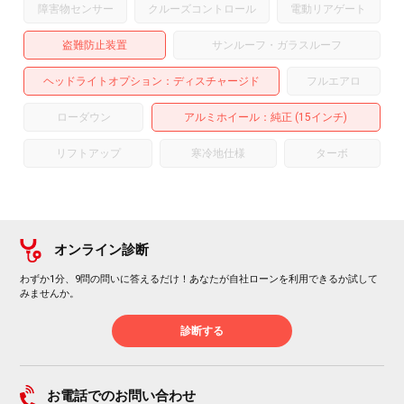
障害物センサー
クルーズコントロール
電動リアゲート
盗難防止装置
サンルーフ・ガラスルーフ
ヘッドライトオプション
ディスチャージド
フルエアロ
ローダウン
アルミホイール
：純正 (15インチ)
リフトアップ
寒冷地仕様
ターボ
オンライン診断
わずか1分、9問の問いに答えるだけ！あなたが自社ローンを利用できるか試して
みませんか。
診断する
お電話でのお問い合わせ