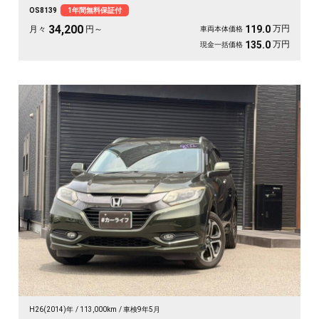
自分好みの走りも楽しめます。8インチSDナビとバックカメラで初めての道も安
OS8139
1年間無料保証付
心。仕事帰りにふらっと寄り道、休日は荷物を積んでロングドライブへ✨走りに
こだわる方に《1年保証付》💫
34,200
万円
119.0
月々
円～
車両本体価格
万円
135.0
現金一括価格
H26(2014)年
113,000km
車検9年5月