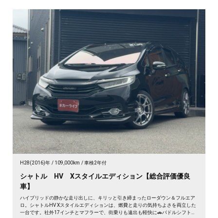
H28(2016)年
109,000km
車検2年付
シャトル HV Xスタイルエディション【総合評価優良
車】
ハイブリッドの静かな走り出しに、キリッと引き締まったローダウン＆フルエア
ロ。シャトルHV Xスタイルエディションは、燃費と走りの気持ちよさを両立した
一台です。社外17インチとマフラーで、街乗りも遠出も軽快に🚗パドルシフトで