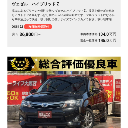
ヴェゼル ハイブリッド Z
深みのあるグリーンが個性を放つヴェゼル ハイブリッドZ。後席を倒せば自転車
もアウトドア道具もすっぽり積める広い荷室が魅力です。フルフラットになるか
ら車中泊だって快適。取り回しの良いサイズでバックカメラ付き、狭い駐車場も
スッと収まります。休日は思い立ったら遠出、平日は日々の相棒に。ドライブレ
OS8122
1年間無料保証付
コーダー付きで万が一の時も映像で安心。走りに彩りを添える一台です《1年保
証付》🚗✨💚💺😎
36,800
万円
134.0
月々
円～
車両本体価格
万円
145.0
現金一括価格