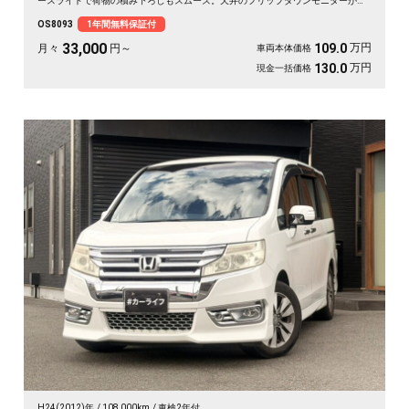
ースライドで荷物の積み下ろしもスムーズ。天井のフリップダウンモニターがあ
れば、長距離の移動も車内が退屈しません。ブラックボディに社外16インチが効
OS8093
1年間無料保証付
いた一台で、週末の遠出が待ち遠しくなりますよ。乗り込むほどに頼れる相棒に
💫🏔️🚗✌️《1年保証付》
33,000
万円
109.0
月々
円～
車両本体価格
万円
130.0
現金一括価格
H24(2012)年
108,000km
車検2年付