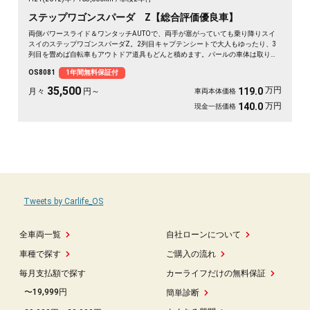
ステップワゴンスパーダ Z【総合評価優良車】
両側パワースライド＆ワンタッチAUTOで、両手が塞がっていても乗り降りスイ
スイのステップワゴンスパーダZ。2列目キャプテンシートで大人もゆったり、3
列目を畳めば自転車もアウトドア道具もどんと積めます。パールの車体は取り回
しも良く、送迎から週末の遠出まで大活躍。前後ドラレコで万が一の時も映像が
OS8081
1年間無料保証付
しっかり残せて安心。天井のフリップダウンモニターで長距離も退屈知らず。毎
日の相棒にぴったりの一台です🚗✨💺🙌😊《1年保証付》
35,500
万円
119.0
月々
円～
車両本体価格
万円
140.0
現金一括価格
Tweets by Carlife_OS
全車両一覧
自社ローンについて
車種で探す
ご購入の流れ
毎月支払額で探す
カーライフだけの無料保証
〜19,999円
簡単診断