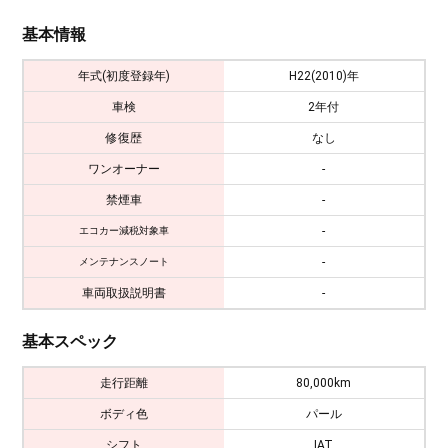
基本情報
年式(初度登録年)
H22(2010)年
車検
2年付
修復歴
なし
ワンオーナー
-
禁煙車
-
-
エコカー減税対象車
-
メンテナンスノート
車両取扱説明書
-
基本スペック
走行距離
80,000km
ボディ色
パール
シフト
IAT