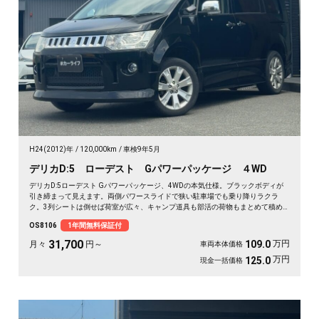
H24(2012)年
120,000km
車検9年5月
デリカD:5 ローデスト Gパワーパッケージ ４WD
デリカD:5ローデスト Gパワーパッケージ、4WDの本気仕様。ブラックボディが
引き締まって見えます。両側パワースライドで狭い駐車場でも乗り降りラクラ
ク。3列シートは倒せば荷室が広々、キャンプ道具も部活の荷物もまとめて積め
ます。バックカメラで大きな車体もスッと駐車OK。雪道もアウトドアも仲間との
OS8106
1年間無料保証付
遠出も、これ一台で頼れる相棒に🚗✨💺🙌。安心して長く乗れる《1年保証付》で
す😊
31,700
万円
109.0
月々
円～
車両本体価格
万円
125.0
現金一括価格