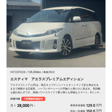
H27(2015)年
105,000km
車検2年付
エスティマ アエラスプレミアムエディション
アエラスプレミアムEDは、独立キャプテンシートとオットマンで足を伸ばせる、
まるで移動する応接室。ハーフレザーシートの手触りと静けさに包まれ、長距離
も疲れ知らずです。両側パワースライドで乗り降りも荷物もスマート。8インチ
SDナビで初めての道も迷わず、休日の遠出やゴルフ仲間との旅もぐっと楽しく。
OS8140
1年間無料保証付
パールの艶やかなボディが週末を格上げしてくれます。心地よさで選ぶなら《1
年保証付》💺✨🚗🎵💎
38,000
万円
129.0
月々
円～
車両本体価格
万円
150.0
現金一括価格