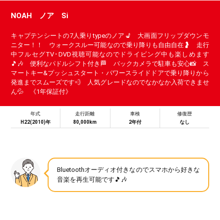
NOAH ノア Si
キャプテンシートの7人乗りtypeのノア💺 大画面フリップダウンモ
ニター！！ ウォークスルー可能なので乗り降りも自由自在🤰 走行
中フルセグTV･DVD視聴可能なのでドライビング中も楽しめます
🎵🎶 便利なパドルシフト付き🏁 バックカメラで駐車も安心📸 ス
マートキー&プッシュスタート・パワースライドドアで乗り降りから
発進までスムーズです💨 人気グレードなのでなかなか入荷できませ
ん💦 《1年保証付》
年式
走行距離
車検
修復歴
H22(2010)年
80,000km
2年付
なし
Bluetoothオーディオ付きなのでスマホから好きな
音楽を再生可能です🎵🎶