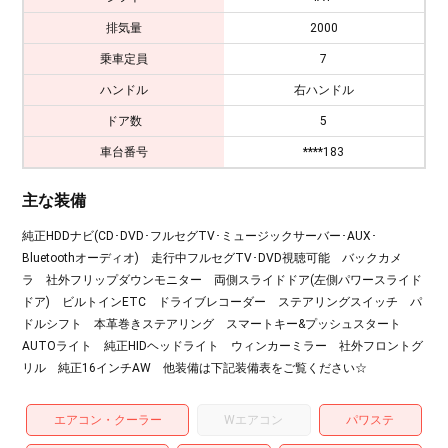
排気量
2000
乗車定員
7
ハンドル
右ハンドル
ドア数
5
車台番号
****183
主な装備
純正HDDナビ(CD･DVD･フルセグTV･ミュージックサーバー･AUX･
Bluetoothオーディオ) 走行中フルセグTV･DVD視聴可能 バックカメ
ラ 社外フリップダウンモニター 両側スライドドア(左側パワースライド
ドア) ビルトインETC ドライブレコーダー ステアリングスイッチ パ
ドルシフト 本革巻きステアリング スマートキー&プッシュスタート
AUTOライト 純正HIDヘッドライト ウィンカーミラー 社外フロントグ
リル 純正16インチAW 他装備は下記装備表をご覧ください☆
エアコン・クーラー
Wエアコン
パワステ