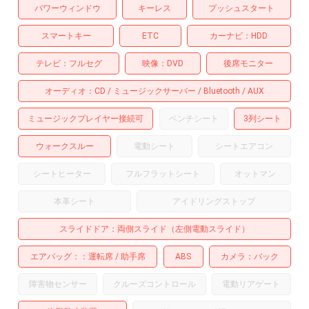
パワーウィンドウ
キーレス
プッシュスタート
スマートキー
ETC
カーナビ
HDD
テレビ
フルセグ
映像
DVD
後席モニター
オーディオ
CD
ミュージックサーバー
Bluetooth
AUX
ミュージックプレイヤー接続可
ベンチシート
3列シート
ウォークスルー
電動シート
シートエアコン
シートヒーター
フルフラットシート
オットマン
本革シート
アイドリングストップ
スライドドア
両側スライド（左側電動スライド）
エアバッグ：
運転席
助手席
ABS
カメラ
バック
障害物センサー
クルーズコントロール
電動リアゲート