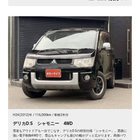
H24(2012)年
116,000km
車検2年付
デリカD:5 シャモニー 4WD
雪道もアウトドアも一台でこなす、デリカD:5の特別仕様「シャモニー」。悪路に
強い電子制御4WDで、雪山もキャンプも遊びの幅がグッと広がります。両側パワ