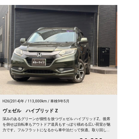
H26(2014)年
113,000km
車検9年5月
ヴェゼル ハイブリッド Z
深みのあるグリーンが個性を放つヴェゼル ハイブリッドZ。後席
を倒せば自転車もアウトドア道具もすっぽり積める広い荷室が魅
力です。フルフラットになるから車中泊だって快適。取り回しの
良いサイズでバックカメラ付き、狭い駐車場もスッと収まりま