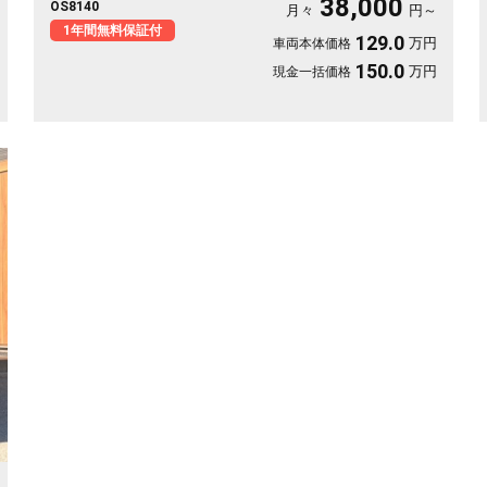
38,000
OS8140
道も迷わず、休日の遠出やゴルフ仲間との旅もぐっと楽しく。パ
月々
円～
ールの艶やかなボディが週末を格上げしてくれます。心地よさで
1年間無料保証付
129.0
万円
車両本体価格
選ぶなら《1年保証付》💺✨🚗🎵💎
150.0
万円
現金一括価格