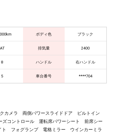
,000km
ボディ色
ブラック
IAT
排気量
2400
8
ハンドル
右ハンドル
5
車台番号
****704
バックカメラ 両側パワースライドドア ビルトイン
ーズコントロール 運転席パワーシート 前席シー
ライト フォグランプ 電格ミラー ウインカーミラ