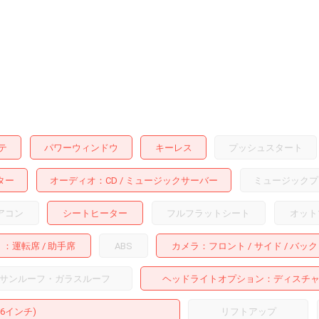
テ
パワーウィンドウ
キーレス
プッシュスタート
ター
オーディオ
CD
ミュージックサーバー
ミュージックプ
アコン
シートヒーター
フルフラットシート
オット
：
運転席
助手席
ABS
カメラ
フロント
サイド
バック
サンルーフ・ガラスルーフ
ヘッドライトオプション
ディスチ
16インチ)
リフトアップ