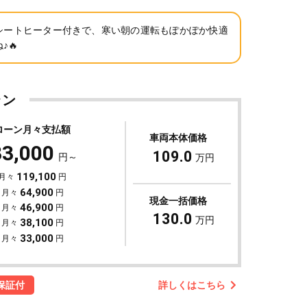
シートヒーター付きで、寒い朝の運転もぽかぽか快適
♪🔥
ラン
ローン月々支払額
車両本体価格
33,000
109.0
円～
万円
119,100
 月々
円
64,900
 月々
円
現金一括価格
46,900
 月々
円
130.0
万円
38,100
 月々
円
33,000
 月々
円
詳しくはこちら
保証付