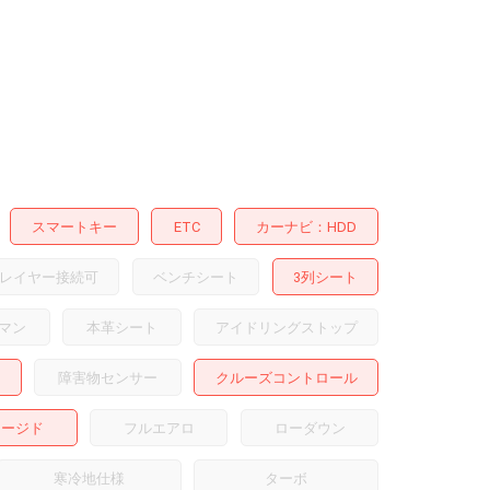
スマートキー
ETC
カーナビ
HDD
レイヤー接続可
ベンチシート
3列シート
マン
本革シート
アイドリングストップ
障害物センサー
クルーズコントロール
ャージド
フルエアロ
ローダウン
寒冷地仕様
ターボ