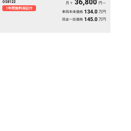
36,800
OS8122
す。休日は思い立ったら遠出、平日は日々の相棒に。ドライブレ
月々
円～
コーダー付きで万が一の時も映像で安心。走りに彩りを添える一
1年間無料保証付
134.0
万円
車両本体価格
台です《1年保証付》🚗✨💚💺😎
145.0
万円
現金一括価格