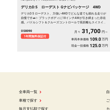
デリカD:5 ローデスト Gナビパッケージ 4WD
デリカD:5 ローデスト、力強い4WDでどんな道でも頼れる走りが
自慢です🚗✨ ブラックボディに18インチAWが引き締まった存在
感。パドルシフト＆クルーズコントロールで長距離もスイスイ快
適。左側パワースライドドアで荷物の積み下ろしもスムーズ。週
31,700
OS8090
末はキャンプや遠出へ、平日は毎日の相棒に。走る楽しさを取り
月々
円～
戻せる一台です💫 迷ってる方こそ乗ってほしい《1年保証付》👍
1年間無料保証付
109.0
万円
車両本体価格
125.0
万円
現金一括価格
全車両一覧
自
車種で探す
ご
毎月支払額で探す
カ