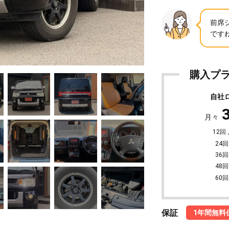
前席
ですね
購入プ
自社
月々
12回
24回
36回
48回
60回
保証
1年間無料