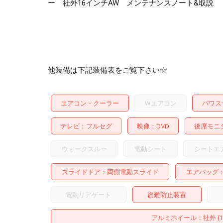
ー 社外16インチAW メンテナンスノート&取説
他装備は下記装備表をご覧下さい☆
エアコン・クーラー
Wエアコン
パワス
テレビ
フルセグ
映像
DVD
後席モニ
ウォークスルー
電動シート
シートエ
スライドドア
両側電動スライド
エアバッグ
電動リアゲート
盗難防止装置
アルミホイール
：社外 (