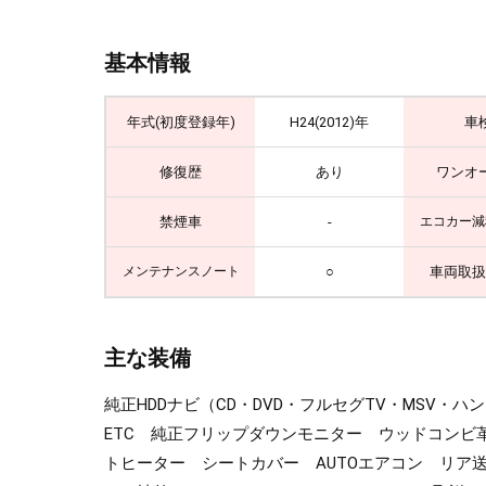
基本情報
年式(初度登録年)
H24(2012)年
車
修復歴
あり
ワンオ
禁煙車
-
エコカー減
○
車両取扱
メンテナンスノート
主な装備
純正HDDナビ（CD・DVD・フルセグTV・MSV
ETC 純正フリップダウンモニター ウッドコン
トヒーター シートカバー AUTOエアコン リア送