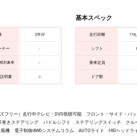
基本スペック
検
2年付
走行距離
116
ーナー
-
シフト
-
乗車定員
税対象車
説明書
○
ドア数
・ハンズフリー）走行中テレビ・DVD視聴可能 フロント・サイド・
ビ革巻きステアリング パドルシフト ステアリングスイッチ クル
風機 電子制御4WDシステムコラム AUTOライト HIDヘッド