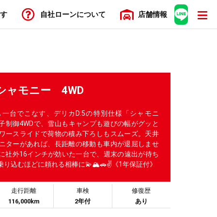
す
自社ローン
について
店舗
情報
 シャモニー 4WD
一台でこなす、デリカD:5の特別仕様「シャモニ
子制御4WDで、雪山もキャンプも遊びの幅がグッと
ワースライドで荷物の積み下ろしもスムーズ。天井
ニターがあれば、長距離の移動も車内が退屈しませ
に社外16インチが効いた一台で、週末の遠出が待ち
込むほどに頼れる相棒に💫🏔️🚗✌️《1年保証付》
走行距離
車検
修復歴
116,000km
2年付
あり