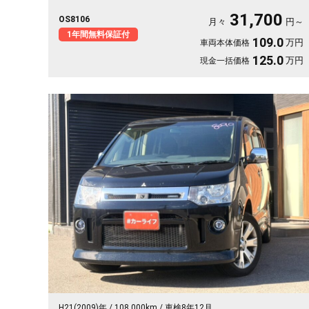
ャンプ道具も部活の荷物もまとめて積めます。バックカメラで大
31,700
OS8106
きな車体もスッと駐車OK。雪道もアウトドアも仲間との遠出も、
月々
円～
これ一台で頼れる相棒に🚗✨💺🙌。安心して長く乗れる《1年保証
1年間無料保証付
109.0
万円
車両本体価格
付》です😊
125.0
万円
現金一括価格
H21(2009)年
108,000km
車検8年12月