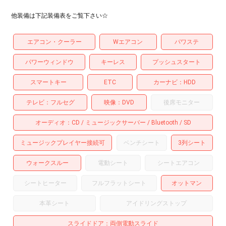
他装備は下記装備表をご覧下さい☆
エアコン・クーラー
Wエアコン
パワステ
パワーウィンドウ
キーレス
プッシュスタート
スマートキー
ETC
カーナビ
HDD
テレビ
フルセグ
映像
DVD
後席モニター
オーディオ
CD
ミュージックサーバー
Bluetooth
SD
ミュージックプレイヤー接続可
ベンチシート
3列シート
ウォークスルー
電動シート
シートエアコン
シートヒーター
フルフラットシート
オットマン
本革シート
アイドリングストップ
スライドドア
両側電動スライド