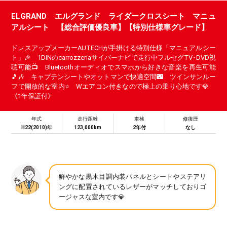
ELGRAND エルグランド ライダークロスシート マニュ
アルシート 【総合評価優良車】【特別仕様車グレード】
ドレスアップメーカーAUTECHが手掛ける特別仕様「マニュアルシー
ト」🎉 1DINのcarrozzeriaサイバーナビで走行中フルセグTV･DVD視
聴可能📺 Bluetoothオーディオでスマホから好きな音楽を再生可能
🎵🎶 キャプテンシートやオットマンで快適空間🌃 ツインサンルー
フで開放的な室内⭐ Wエアコン付きなので極上の乗り心地です💎
《1年保証付》
年式
走行距離
車検
修復歴
H22(2010)年
123,000km
2年付
なし
鮮やかな黒木目調内装パネルとシートやステアリ
ングに配置されているレザーがマッチしておりゴ
ージャスな室内です💎