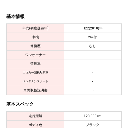
基本情報
年式(初度登録年)
H22(2010)年
車検
2年付
修復歴
なし
ワンオーナー
-
禁煙車
-
-
エコカー減税対象車
-
メンテナンスノート
車両取扱説明書
○
基本スペック
走行距離
123,000km
ボディ色
ブラック