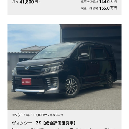
41,800
万円
144.0
月々
円～
車両本体価格
万円
165.0
現金一括価格
H27(2015)年
113,000km
車検2年付
ヴォクシー ZS【総合評価優良車】