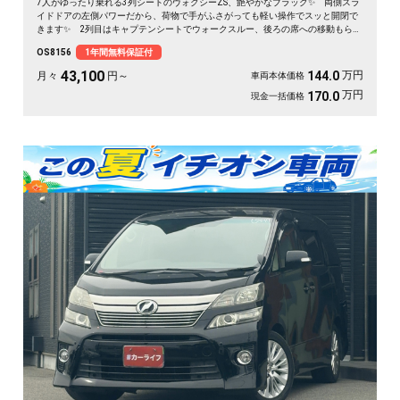
7人がゆったり乗れる3列シートのヴォクシーZS、艶やかなブラック✨ 両側スラ
イドドアの左側パワーだから、荷物で手がふさがっても軽い操作でスッと開閉で
きます✨ 2列目はキャプテンシートでウォークスルー、後ろの席への移動もらく
らく💺 バックカメラ付きで大きな車体でも駐車が安心です👍 仲間との遠出
OS8156
1年間無料保証付
も、仕事道具の積み込みも、この一台で快適にこなせます🎵 細部まで丁寧に手
入れされた綺麗な一台、《1年保証付》で毎日を支えます🚗
43,100
万円
144.0
月々
円～
車両本体価格
万円
170.0
現金一括価格