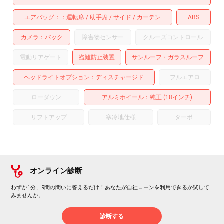
エアバッグ：
運転席
助手席
サイド
カーテン
ABS
カメラ
バック
障害物センサー
クルーズコントロール
電動リアゲート
盗難防止装置
サンルーフ・ガラスルーフ
ヘッドライトオプション
ディスチャージド
フルエアロ
ローダウン
アルミホイール
：純正 (18インチ)
リフトアップ
寒冷地仕様
ターボ
オンライン診断
わずか1分、9問の問いに答えるだけ！あなたが自社ローンを利用できるか試して
みませんか。
診断する