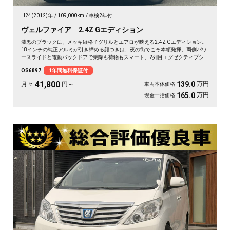
H24(2012)年
109,000km
車検2年付
ヴェルファイア 2.4Z Gエディション
漆黒のブラックに、メッキ縦格子グリルとエアロが映える2.4Z Gエディション。
18インチの純正アルミが引き締める顔つきは、夜の街でこそ本領発揮。両側パワ
ースライドと電動バックドアで乗降も荷物もスマート。2列目エグゼクティブシ
ート＆オットマンで、仕事帰りの移動も一気にくつろぎ空間に変わります。フリ
OS6897
1年間無料保証付
ップダウンモニターで後席の時間も特別に。長く付き合える一台として《1年保
証付》でお渡しします🚗✨💎💺😎
41,800
万円
139.0
月々
円～
車両本体価格
万円
165.0
現金一括価格