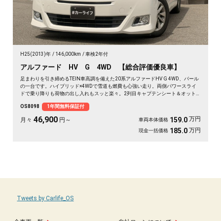
H25(2013)年
146,000km
車検2年付
アルファード HV G 4WD 【総合評価優良車】
足まわりを引き締めるTEIN車高調を備えた20系アルファードHV G 4WD、パール
の一台です。ハイブリッド×4WDで雪道も燃費も心強い走り。両側パワースライ
ドで乗り降りも荷物の出し入れもスッと楽々。2列目キャプテンシート＆オット
マンで、長距離の移動もゆったりくつろげます。仕事終わりの遠出も、趣味の遠
OS8098
1年間無料保証付
征も余裕の空間で。この一台なら移動そのものが楽しみに変わります🚗✨💺🙌😎
《1年保証付》
46,900
万円
159.0
月々
円～
車両本体価格
万円
185.0
現金一括価格
Tweets by Carlife_OS