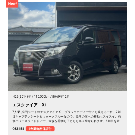
New!
H26(2014)年
110,000km
車検9年12月
エスクァイア Xi
7人乗り3列シートのエスクァイア Xi、ブラックボディで街にも映える一台。2列
目キャプテンシート＆ウォークスルーなので、後ろの席への移動もスイスイ。両
側パワースライドドアで、大きな荷物も子どもも楽々乗せられます。3列目を畳
めば長尺物やアウトドア道具もたっぷり。フルセグTV視聴可能なナビとビルトイ
OS8158
1年間無料保証付
ンETCで週末の遠出も快適そのもの。仲間との旅行にも送迎にも頼れる相棒です
🚗✨💺🙌。安心の《1年保証付》でお渡しします😊