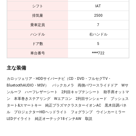
シフト
IAT
排気量
2500
乗車定員
7
ハンドル
右ハンドル
ドア数
5
車台番号
****722
主な装備
カロッツェリア・HDDサイバーナビ（CD・DVD・フルセグTV・
BluetoothAUDIO・MSV） バックカメラ 両側パワースライドドア Wサ
ンルーフ ハーフレザーシート 2列目キャプテンシート 助手席オットマ
ン 本革巻きステアリング Wエアコン 2列目サンシェード プッシュス
タート&スマートキー 純正プラズマクラスターイオンAC 黒木目調パネ
ル プロジェクターHIDヘッドライト フォグランプ ウインカーミラー
LEDデイライト 純正オーテック18インチAW 取説