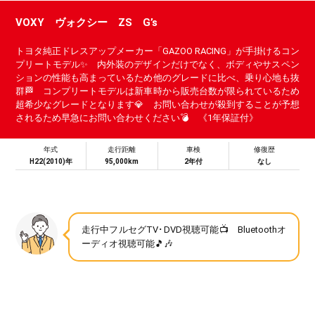
VOXY ヴォクシー ZS G’s
トヨタ純正ドレスアップメーカー「GAZOO RACING」が手掛けるコン
プリートモデル✨ 内外装のデザインだけでなく、ボディやサスペン
ションの性能も高まっているため他のグレードに比べ、乗り心地も抜
群🏁 コンプリートモデルは新車時から販売台数が限られているため
超希少なグレードとなります💎 お問い合わせが殺到することが予想
されるため早急にお問い合わせください💣 《1年保証付》
年式
走行距離
車検
修復歴
H22(2010)年
95,000km
2年付
なし
走行中フルセグTV･DVD視聴可能📺 Bluetoothオ
ーディオ視聴可能🎵🎶