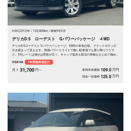
H24(2012)年
120,000km
車検9年5月
デリカD:5 ローデスト Gパワーパッケージ ４WD
デリカD:5ローデスト Gパワーパッケージ、4WDの本気仕様。ブラックボディが
引き締まって見えます。両側パワースライドで狭い駐車場でも乗り降りラクラ
ク。3列シートは倒せば荷室が広々、キャンプ道具も部活の荷物もまとめて積め
ます。バックカメラで大きな車体もスッと駐車OK。雪道もアウトドアも仲間との
OS8106
1年間無料保証付
遠出も、これ一台で頼れる相棒に🚗✨💺🙌。安心して長く乗れる《1年保証付》で
す😊
31,700
万円
109.0
月々
円～
車両本体価格
万円
125.0
現金一括価格