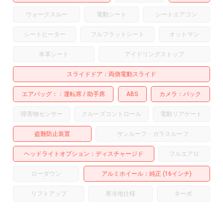
ウォークスルー
電動シート
シートエアコン
シートヒーター
フルフラットシート
オットマン
本革シート
アイドリングストップ
スライドドア
両側電動スライド
エアバッグ：
運転席
助手席
ABS
カメラ
バック
障害物センサー
クルーズコントロール
電動リアゲート
盗難防止装置
サンルーフ・ガラスルーフ
ヘッドライトオプション
ディスチャージド
フルエアロ
ローダウン
アルミホイール
：純正 (16インチ)
リフトアップ
寒冷地仕様
ターボ