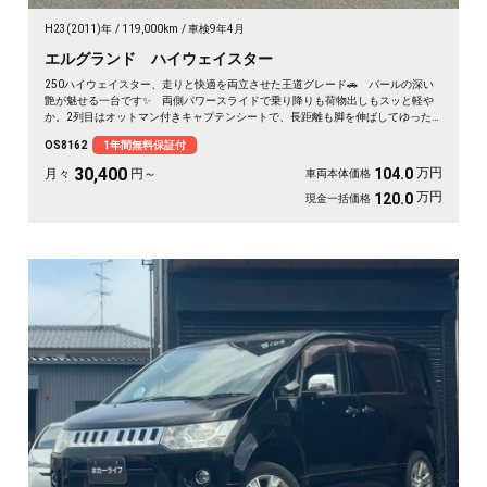
H23(2011)年
119,000km
車検9年4月
エルグランド ハイウェイスター
250ハイウェイスター、走りと快適を両立させた王道グレード🚗 パールの深い
艶が魅せる一台です✨ 両側パワースライドで乗り降りも荷物出しもスッと軽や
か。2列目はオットマン付きキャプテンシートで、長距離も脚を伸ばしてゆった
り💺 ハーフレザーシートが座るたびに気分を上げてくれます💺 仕事仲間との
OS8162
1年間無料保証付
遠出も、休日のドライブも心地よい移動空間に👑 冬の夜道も明るいHIDで安心
の一台です《1年保証付》😎
30,400
万円
104.0
月々
円～
車両本体価格
万円
120.0
現金一括価格