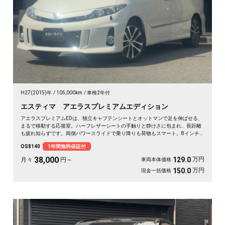
H27(2015)年
105,000km
車検2年付
エスティマ アエラスプレミアムエディション
アエラスプレミアムEDは、独立キャプテンシートとオットマンで足を伸ばせる、
まるで移動する応接室。ハーフレザーシートの手触りと静けさに包まれ、長距離
も疲れ知らずです。両側パワースライドで乗り降りも荷物もスマート。8インチ
SDナビで初めての道も迷わず、休日の遠出やゴルフ仲間との旅もぐっと楽しく。
OS8140
1年間無料保証付
パールの艶やかなボディが週末を格上げしてくれます。心地よさで選ぶなら《1
年保証付》💺✨🚗🎵💎
38,000
万円
129.0
月々
円～
車両本体価格
万円
150.0
現金一括価格