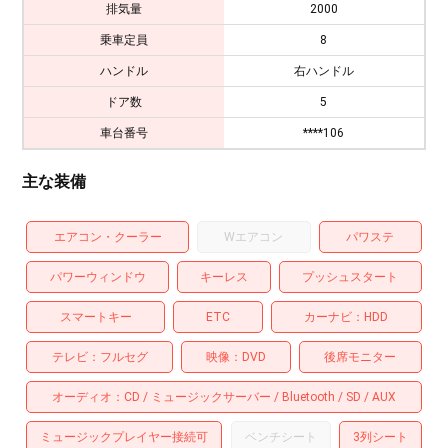
排気量
2000
乗車定員
8
ハンドル
右ハンドル
ドア数
5
車台番号
****106
主な装備
エアコン・クーラー
Wエアコン
パワステ
パワーウィンドウ
キーレス
プッシュスタート
スマートキー
ETC
カーナビ
HDD
テレビ
フルセグ
映像
DVD
後席モニター
オーディオ
CD
ミュージックサーバー
Bluetooth
SD
AUX
ミュージックプレイヤー接続可
ベンチシート
3列シート