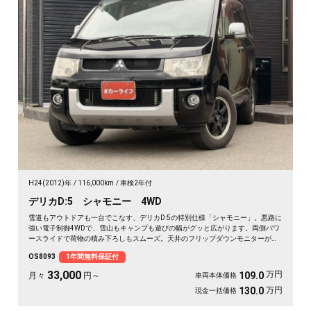
H24(2012)年
116,000km
車検2年付
デリカD:5 シャモニー 4WD
雪道もアウトドアも一台でこなす、デリカD:5の特別仕様「シャモニー」。悪路に
強い電子制御4WDで、雪山もキャンプも遊びの幅がグッと広がります。両側パワ
ースライドで荷物の積み下ろしもスムーズ。天井のフリップダウンモニターがあ
れば、長距離の移動も車内が退屈しません。ブラックボディに社外16インチが効
OS8093
1年間無料保証付
いた一台で、週末の遠出が待ち遠しくなりますよ。乗り込むほどに頼れる相棒に
💫🏔️🚗✌️《1年保証付》
33,000
万円
109.0
月々
円～
車両本体価格
万円
130.0
現金一括価格