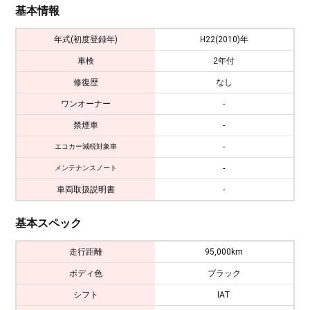
基本情報
年式(初度登録年)
H22(2010)年
車検
2年付
修復歴
なし
ワンオーナー
-
禁煙車
-
-
エコカー減税対象車
-
メンテナンスノート
車両取扱説明書
-
基本スペック
走行距離
95,000km
ボディ色
ブラック
シフト
IAT