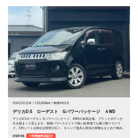
H24(2012)年
120,000km
車検9年5月
デリカD:5 ローデスト Gパワーパッケージ ４WD
デリカD:5ローデスト Gパワーパッケージ、4WDの本気仕様。ブラックボディが
引き締まって見えます。両側パワースライドで狭い駐車場でも乗り降りラクラ
ク。3列シートは倒せば荷室が広々、キャンプ道具も部活の荷物もまとめて積め
ます。バックカメラで大きな車体もスッと駐車OK。雪道もアウトドアも仲間との
OS8106
1年間無料保証付
遠出も、これ一台で頼れる相棒に🚗✨💺🙌。安心して長く乗れる《1年保証付》で