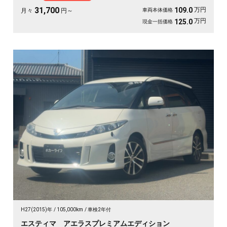
す😊
31,700
万円
109.0
月々
円～
車両本体価格
万円
125.0
現金一括価格
H27(2015)年
105,000km
車検2年付
エスティマ アエラスプレミアムエディション