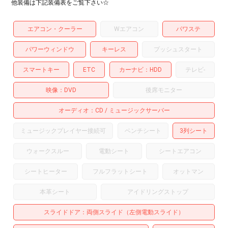
他装備は下記装備表をご覧下さい☆
エアコン・クーラー
Wエアコン
パワステ
パワーウィンドウ
キーレス
プッシュスタート
スマートキー
ETC
カーナビ
HDD
テレビ
-
映像
DVD
後席モニター
オーディオ
CD
ミュージックサーバー
ミュージックプレイヤー接続可
ベンチシート
3列シート
ウォークスルー
電動シート
シートエアコン
シートヒーター
フルフラットシート
オットマン
本革シート
アイドリングストップ
スライドドア
両側スライド（左側電動スライド）