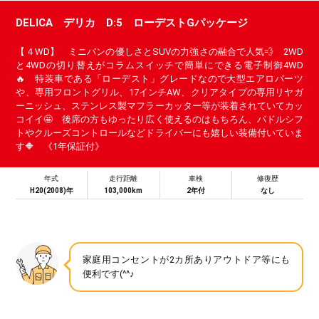
DELICA デリカ D:5 ローデストGパッケージ
【４WD】 ミニバンの優しさとSUVの力強さの融合で人気💨 2WD
と4WDの切り替えがコラムスイッチで簡単にできる電子制御4WD
🔥 特装車である「ローデスト」グレードなので大型エアロパーツ
や、専用フロントグリル、17インチAW、クリアタイプの専用リヤガ
ーニッシュ、ステンレス製マフラーカッター等が装着されていてカッ
コイイ🤩 後席の方もゆったり広く使えるのはもちろん、パドルシフ
トやクルーズコントロールなどドライバーにも嬉しい装備付いていま
す🔶 《1年保証付》
年式
走行距離
車検
修復歴
H20(2008)年
103,000km
2年付
なし
家庭用コンセントが2カ所ありアウトドア等にも
便利です(^^♪