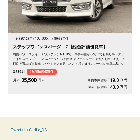
H24(2012)年
108,000km
車検2年付
ステップワゴンスパーダ Z【総合評価優良車】
両側パワースライド＆ワンタッチAUTOで、両手が塞がっていても乗り降りスイ
スイのステップワゴンスパーダZ。2列目キャプテンシートで大人もゆったり、3
列目を畳めば自転車もアウトドア道具もどんと積めます。パールの車体は取り回
しも良く、送迎から週末の遠出まで大活躍。前後ドラレコで万が一の時も映像が
OS8081
1年間無料保証付
しっかり残せて安心。天井のフリップダウンモニターで長距離も退屈知らず。毎
日の相棒にぴったりの一台です🚗✨💺🙌😊《1年保証付》
35,500
万円
119.0
月々
円～
車両本体価格
万円
140.0
現金一括価格
Tweets by Carlife_OS