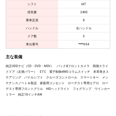
シフト
IAT
排気量
2400
乗車定員
8
ハンドル
右ハンドル
ドア数
5
車台番号
****694
主な装備
純正HDDナビ（CD・DVD・MSV） バック&フロントカメラ 両側スライ
ドドア（左側パワー） ETC 電子制御4WDコラムスイッチ 本革巻きス
テアリング パドルシフト クルーズコントロール スマートキー メン
テナンスノート＆取説 家庭用コンセント ローデスト専用エアロ ロー
デスト専用フロントグリル HIDヘッドライト フォグランプ ウインカー
ミラー 純正18インチAW