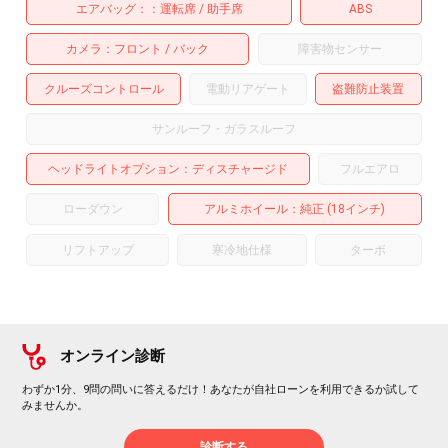
エアバッグ：
運転席
助手席
ABS
カメラ
フロント
バック
障害物センサー
クルーズコントロール
電動リアゲート
盗難防止装置
サンルーフ・ガラスルーフ
ヘッドライトオプション
ディスチャージド
フルエアロ
ローダウン
アルミホイール
：純正 (18インチ)
リフトアップ
寒冷地仕様
ターボ
オンライン診断
わずか1分、9問の問いに答えるだけ！あなたが自社ローンを利用できるか試して
みませんか。
診断する