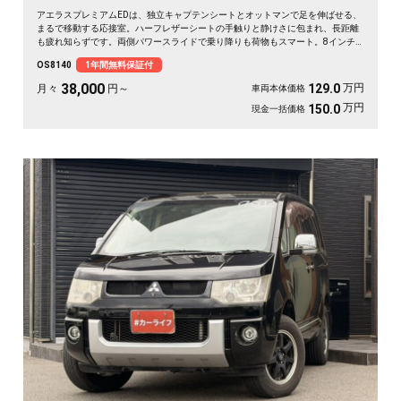
アエラスプレミアムEDは、独立キャプテンシートとオットマンで足を伸ばせる、
まるで移動する応接室。ハーフレザーシートの手触りと静けさに包まれ、長距離
も疲れ知らずです。両側パワースライドで乗り降りも荷物もスマート。8インチ
SDナビで初めての道も迷わず、休日の遠出やゴルフ仲間との旅もぐっと楽しく。
OS8140
1年間無料保証付
パールの艶やかなボディが週末を格上げしてくれます。心地よさで選ぶなら《1
年保証付》💺✨🚗🎵💎
38,000
万円
129.0
月々
円～
車両本体価格
万円
150.0
現金一括価格