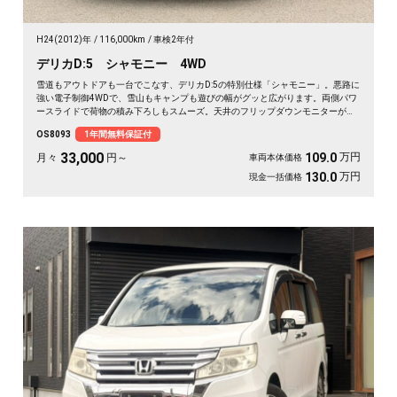
H24(2012)年
116,000km
車検2年付
デリカD:5 シャモニー 4WD
雪道もアウトドアも一台でこなす、デリカD:5の特別仕様「シャモニー」。悪路に
強い電子制御4WDで、雪山もキャンプも遊びの幅がグッと広がります。両側パワ
ースライドで荷物の積み下ろしもスムーズ。天井のフリップダウンモニターがあ
れば、長距離の移動も車内が退屈しません。ブラックボディに社外16インチが効
OS8093
1年間無料保証付
いた一台で、週末の遠出が待ち遠しくなりますよ。乗り込むほどに頼れる相棒に
💫🏔️🚗✌️《1年保証付》
33,000
万円
109.0
月々
円～
車両本体価格
万円
130.0
現金一括価格