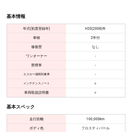
基本情報
年式(初度登録年)
H20(2008)年
車検
2年付
修復歴
なし
ワンオーナー
-
禁煙車
-
-
エコカー減税対象車
○
メンテナンスノート
車両取扱説明書
○
基本スペック
走行距離
100,000km
ボディ色
フロスティパール