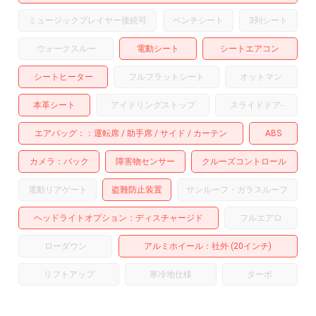
ミュージックプレイヤー接続可
ベンチシート
3列シート
ウォークスルー
電動シート
シートエアコン
シートヒーター
フルフラットシート
オットマン
本革シート
アイドリングストップ
スライドドア
-
エアバッグ：
運転席
助手席
サイド
カーテン
ABS
カメラ
バック
障害物センサー
クルーズコントロール
電動リアゲート
盗難防止装置
サンルーフ・ガラスルーフ
ヘッドライトオプション
ディスチャージド
フルエアロ
ローダウン
アルミホイール
：社外 (20インチ)
リフトアップ
寒冷地仕様
ターボ