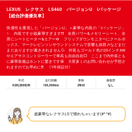
LEXUS レクサス LS460 バージョンU Iパッケージ
【総合評価優良車】
快適性を重視した「バージョンU」＋豪華な内装の「Iパッケージ」
✨ 内装ですが超豪華すぎます❗❗ 全席パワー&メモリーシート、全
席にシートヒーター&エアー🔯 フリップダウンモニターにクールボ
ックス、マークレビンソンサウンドシステムで音響も抜群🎶などまだ
まだありますが書ききれません💦 外装もゴールド色の20インチAW
やエアサスコントローラーで車高も自由自在💥 ここまで内外装とも
に豪華装備はホントに驚きです🤩 大変多くのお問い合わせが予想さ
れますのでお早めに❗❗ 《1年保証付》
年式
走行距離
車検
修復歴
H20(2008)年
100,000km
2年付
なし
超豪華なレクサスLSで惚れちゃいます(#^.^#)