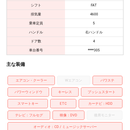
シフト
FAT
排気量
4600
乗車定員
5
ハンドル
右ハンドル
ドア数
4
車台番号
****305
主な装備
エアコン・クーラー
Wエアコン
パワステ
パワーウィンドウ
キーレス
プッシュスタート
スマートキー
ETC
カーナビ
HDD
テレビ
フルセグ
映像
DVD
後席モニター
オーディオ
CD
ミュージックサーバー