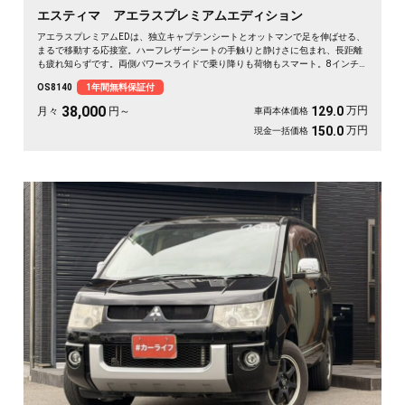
エスティマ アエラスプレミアムエディション
アエラスプレミアムEDは、独立キャプテンシートとオットマンで足を伸ばせる、
まるで移動する応接室。ハーフレザーシートの手触りと静けさに包まれ、長距離
も疲れ知らずです。両側パワースライドで乗り降りも荷物もスマート。8インチ
SDナビで初めての道も迷わず、休日の遠出やゴルフ仲間との旅もぐっと楽しく。
OS8140
1年間無料保証付
パールの艶やかなボディが週末を格上げしてくれます。心地よさで選ぶなら《1
年保証付》💺✨🚗🎵💎
38,000
万円
129.0
月々
円～
車両本体価格
万円
150.0
現金一括価格