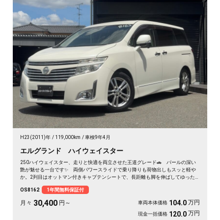
H23(2011)年
119,000km
車検9年4月
エルグランド ハイウェイスター
250ハイウェイスター、走りと快適を両立させた王道グレード🚗 パールの深い
艶が魅せる一台です✨ 両側パワースライドで乗り降りも荷物出しもスッと軽や
か。2列目はオットマン付きキャプテンシートで、長距離も脚を伸ばしてゆった
り💺 ハーフレザーシートが座るたびに気分を上げてくれます💺 仕事仲間との
OS8162
1年間無料保証付
遠出も、休日のドライブも心地よい移動空間に👑 冬の夜道も明るいHIDで安心
の一台です《1年保証付》😎
30,400
万円
104.0
月々
円～
車両本体価格
万円
120.0
現金一括価格