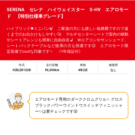
SERENA セレナ ハイウェイスター S-HV エアロモー
ド 【特別仕様車グレード】
ハイブリッド✖ミニバン🍃 ご家族の方にも嬉しい低燃費ですので遠
くまでのお出かけもしやすい🚀 マルチセンターシートで室内の移動
やシートアレンジも簡単に自由自在💺 Wエアコンやサンシェード、
シートバックテーブルなど後席の方も快適です😉 エアロモード限
定装備でcoolな印象です✨ 《1年保証付》
年式
走行距離
車検
修復歴
H25(2013)年
90,000km
4年2月
なし
エアロモード専用のダーククロムグリル✨ グロス
ブラックパワーウインドウスイッチフィニッシャ
ー✨は要チェックです😲