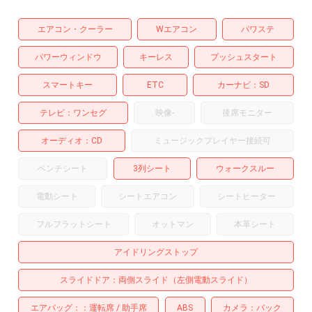
エアコン・クーラー
Wエアコン
パワステ
パワーウィンドウ
キーレス
プッシュスタート
スマートキー
ETC
カーナビ
SD
テレビ
ワンセグ
映像
-
後席モニター
オーディオ
CD
ミュージックプレイヤー接続可
ベンチシート
3列シート
ウォークスルー
電動シート
シートエアコン
シートヒーター
フルフラットシート
オットマン
本革シート
アイドリングストップ
スライドドア
両側スライド（左側電動スライド）
エアバッグ：
運転席
助手席
ABS
カメラ
バック