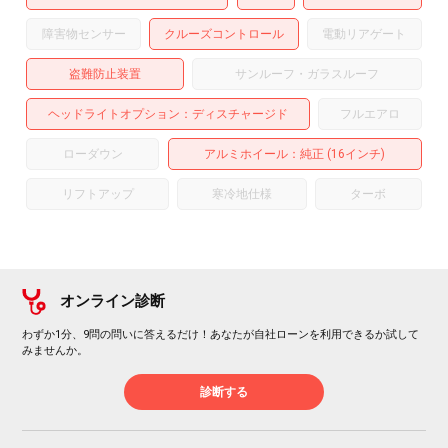
障害物センサー
クルーズコントロール
電動リアゲート
盗難防止装置
サンルーフ・ガラスルーフ
ヘッドライトオプション
ディスチャージド
フルエアロ
ローダウン
アルミホイール
：純正 (16インチ)
リフトアップ
寒冷地仕様
ターボ
オンライン診断
わずか1分、9問の問いに答えるだけ！あなたが自社ローンを利用できるか試して
みませんか。
診断する