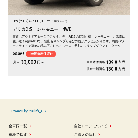
H24(2012)年
116,000km
車検2年付
デリカD:5 シャモニー 4WD
雪道もアウトドアも一台でこなす、デリカD:5の特別仕様「シャモニー」。悪路に
強い電子制御4WDで、雪山もキャンプも遊びの幅がグッと広がります。両側パワ
ースライドで荷物の積み下ろしもスムーズ。天井のフリップダウンモニターがあ
れば、長距離の移動も車内が退屈しません。ブラックボディに社外16インチが効
OS8093
1年間無料保証付
いた一台で、週末の遠出が待ち遠しくなりますよ。乗り込むほどに頼れる相棒に
💫🏔️🚗✌️《1年保証付》
33,000
万円
109.0
月々
円～
車両本体価格
万円
130.0
現金一括価格
Tweets by Carlife_OS
全車両一覧
自社ローンについて
車種で探す
ご購入の流れ