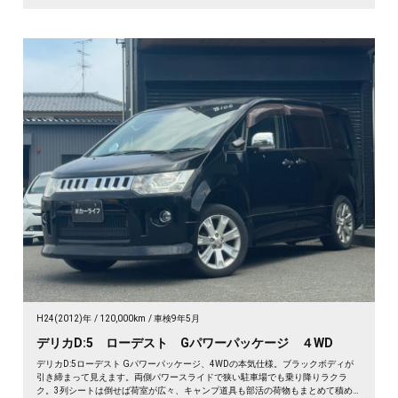
H24(2012)年
120,000km
車検9年5月
デリカD:5 ローデスト Gパワーパッケージ ４WD
デリカD:5ローデスト Gパワーパッケージ、4WDの本気仕様。ブラックボディが
引き締まって見えます。両側パワースライドで狭い駐車場でも乗り降りラクラ
ク。3列シートは倒せば荷室が広々、キャンプ道具も部活の荷物もまとめて積め