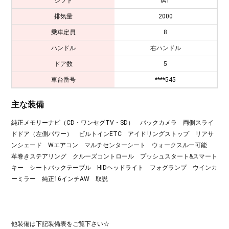
シフト
IAT
排気量
2000
乗車定員
8
ハンドル
右ハンドル
ドア数
5
車台番号
****545
主な装備
純正メモリーナビ（CD・ワンセグTV・SD） バックカメラ 両側スライ
ドドア（左側パワー） ビルトインETC アイドリングストップ リアサ
ンシェード Wエアコン マルチセンターシート ウォークスルー可能
革巻きステアリング クルーズコントロール プッシュスタート&スマート
キー シートバックテーブル HIDヘッドライト フォグランプ ウインカ
ーミラー 純正16インチAW 取説
他装備は下記装備表をご覧下さい☆