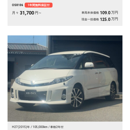
ます。バックカメラで大きな車体もスッと駐車OK。雪道もアウトドアも仲間との
OS8106
1年間無料保証付
遠出も、これ一台で頼れる相棒に🚗✨💺🙌。安心して長く乗れる《1年保証付》で
す😊
31,700
万円
109.0
月々
円～
車両本体価格
万円
125.0
現金一括価格
H27(2015)年
105,000km
車検2年付