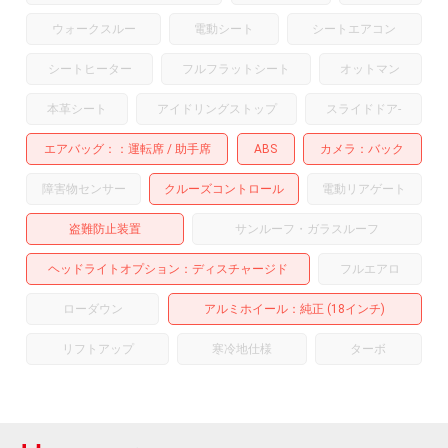
ウォークスルー
電動シート
シートエアコン
シートヒーター
フルフラットシート
オットマン
本革シート
アイドリングストップ
スライドドア
-
エアバッグ：
運転席
助手席
ABS
カメラ
バック
障害物センサー
クルーズコントロール
電動リアゲート
盗難防止装置
サンルーフ・ガラスルーフ
ヘッドライトオプション
ディスチャージド
フルエアロ
ローダウン
アルミホイール
：純正 (18インチ)
リフトアップ
寒冷地仕様
ターボ