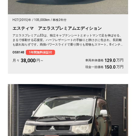
H27(2015)年
105,000km
車検2年付
エスティマ アエラスプレミアムエディション
アエラスプレミアムEDは、独立キャプテンシートとオットマンで足を伸ばせる、
まるで移動する応接室。ハーフレザーシートの手触りと静けさに包まれ、長距離
も疲れ知らずです。両側パワースライドで乗り降りも荷物もスマート。8インチ
SDナビで初めての道も迷わず、休日の遠出やゴルフ仲間との旅もぐっと楽しく。
OS8140
1年間無料保証付
パールの艶やかなボディが週末を格上げしてくれます。心地よさで選ぶなら《1
年保証付》💺✨🚗🎵💎
38,000
万円
129.0
月々
円～
車両本体価格
万円
150.0
現金一括価格