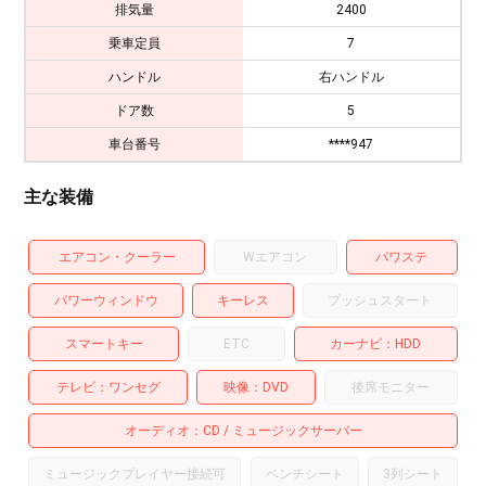
排気量
2400
乗車定員
7
ハンドル
右ハンドル
ドア数
5
車台番号
****947
主な装備
エアコン・クーラー
Wエアコン
パワステ
パワーウィンドウ
キーレス
プッシュスタート
スマートキー
ETC
カーナビ
HDD
テレビ
ワンセグ
映像
DVD
後席モニター
オーディオ
CD
ミュージックサーバー
ミュージックプレイヤー接続可
ベンチシート
3列シート