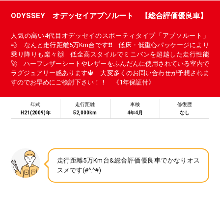
ODYSSEY オデッセイアブソルート 【総合評価優良車】
人気の高い4代目オデッセイのスポーティタイプ「アブソルート」
💨 なんと走行距離5万Km台です❗❗ 低床・低重心パッケージにより
乗り降りも楽々🙌 低全高スタイルでミニバンを超越した走行性能
🚀 ハーフレザーシートやレザーをふんだんに使用されている室内で
ラグジュアリー感あります🔱 大変多くのお問い合わせが予想されま
すのでお早めにご検討下さい！！ 《1年保証付》
年式
走行距離
車検
修復歴
H21(2009)年
52,000km
4年4月
なし
走行距離5万Km台&総合評価優良車でかなりオス
スメです(#^.^#)