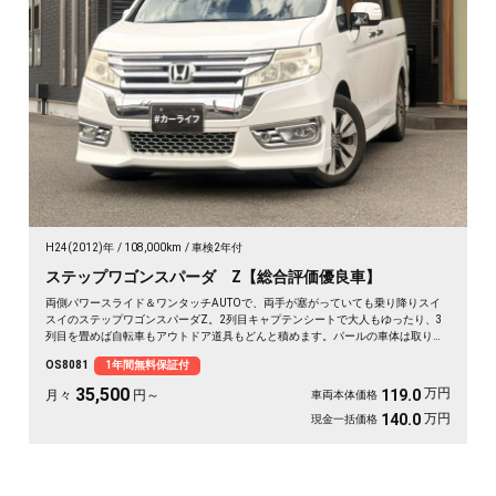
H24(2012)年
108,000km
車検2年付
ステップワゴンスパーダ Z【総合評価優良車】
両側パワースライド＆ワンタッチAUTOで、両手が塞がっていても乗り降りスイ
スイのステップワゴンスパーダZ。2列目キャプテンシートで大人もゆったり、3
列目を畳めば自転車もアウトドア道具もどんと積めます。パールの車体は取り回
しも良く、送迎から週末の遠出まで大活躍。前後ドラレコで万が一の時も映像が
OS8081
1年間無料保証付
しっかり残せて安心。天井のフリップダウンモニターで長距離も退屈知らず。毎
日の相棒にぴったりの一台です🚗✨💺🙌😊《1年保証付》
35,500
万円
119.0
月々
円～
車両本体価格
万円
140.0
現金一括価格