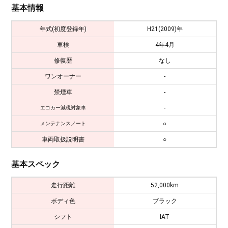
基本情報
年式(初度登録年)
H21(2009)年
車検
4年4月
修復歴
なし
ワンオーナー
-
禁煙車
-
-
エコカー減税対象車
○
メンテナンスノート
車両取扱説明書
○
基本スペック
走行距離
52,000km
ボディ色
ブラック
シフト
IAT