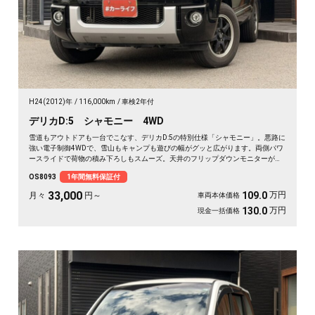
H24(2012)年
116,000km
車検2年付
デリカD:5 シャモニー 4WD
雪道もアウトドアも一台でこなす、デリカD:5の特別仕様「シャモニー」。悪路に
強い電子制御4WDで、雪山もキャンプも遊びの幅がグッと広がります。両側パワ
ースライドで荷物の積み下ろしもスムーズ。天井のフリップダウンモニターがあ
れば、長距離の移動も車内が退屈しません。ブラックボディに社外16インチが効
OS8093
1年間無料保証付
いた一台で、週末の遠出が待ち遠しくなりますよ。乗り込むほどに頼れる相棒に
💫🏔️🚗✌️《1年保証付》
33,000
万円
109.0
月々
円～
車両本体価格
万円
130.0
現金一括価格