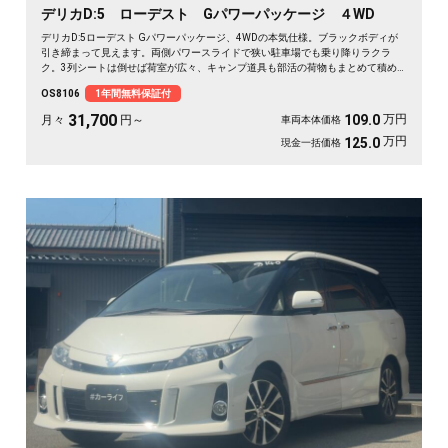
デリカD:5 ローデスト Gパワーパッケージ ４WD
デリカD:5ローデスト Gパワーパッケージ、4WDの本気仕様。ブラックボディが
引き締まって見えます。両側パワースライドで狭い駐車場でも乗り降りラクラ
ク。3列シートは倒せば荷室が広々、キャンプ道具も部活の荷物もまとめて積め
ます。バックカメラで大きな車体もスッと駐車OK。雪道もアウトドアも仲間との
OS8106
1年間無料保証付
遠出も、これ一台で頼れる相棒に🚗✨💺🙌。安心して長く乗れる《1年保証付》で
す😊
31,700
万円
109.0
月々
円～
車両本体価格
万円
125.0
現金一括価格