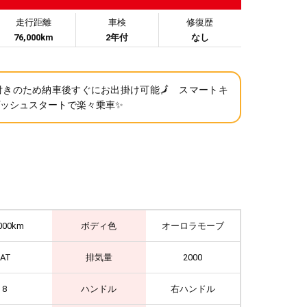
走行距離
車検
修復歴
76,000km
2年付
なし
C付きのため納車後すぐにお出掛け可能🗾 スマートキ
プッシュスタートで楽々乗車✨
000km
ボディ色
オーロラモーブ
IAT
排気量
2000
8
ハンドル
右ハンドル