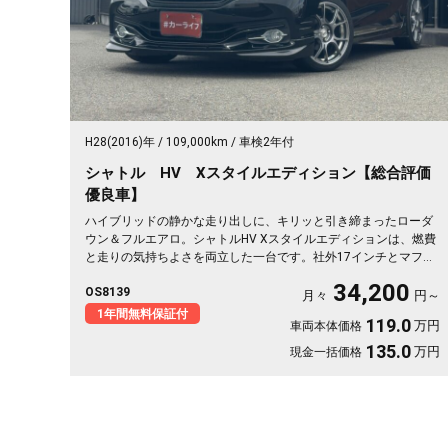
H28(2016)年
109,000km
車検2年付
シャトル HV Xスタイルエディション【総合評価
優良車】
ハイブリッドの静かな走り出しに、キリッと引き締まったローダ
ウン＆フルエアロ。シャトルHV Xスタイルエディションは、燃費
と走りの気持ちよさを両立した一台です。社外17インチとマフラ
ーで、街乗りも遠出も軽快に🚗パドルシフトで自分好みの走りも
34,200
OS8139
楽しめます。8インチSDナビとバックカメラで初めての道も安
月々
円～
心。仕事帰りにふらっと寄り道、休日は荷物を積んでロングドラ
1年間無料保証付
119.0
万円
車両本体価格
イブへ✨走りにこだわる方に《1年保証付》💫
135.0
万円
現金一括価格