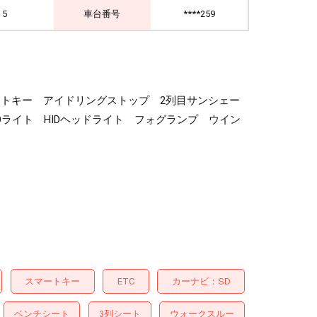
5
車台番号
****259
&スマートキー アイドリングストップ 2列目サンシェー
ライト HIDヘッドライト フォグランプ ウイン
スマートキー
ETC
カーナビ
SD
ベンチシート
3列シート
ウォークスルー