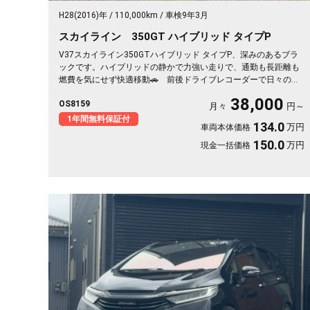
H28(2016)年
110,000km
車検9年3月
スカイライン 350GT ハイブリッド タイプP
V37スカイライン350GTハイブリッド タイプP、深みのあるブラ
ックです。ハイブリッドの静かで力強い走りで、通勤も長距離も
燃費を気にせず快適移動🚗 前後ドライブレコーダーで日々の運
転もいざという時も映像で安心。 レーダークルーズで高速道路
38,000
OS8159
での疲れもグッと軽減。アラウンドビューで狭い駐車場もスッと
月々
円～
停められます。 仕事帰りにふらっと遠出したくなる、そんな相
1年間無料保証付
134.0
万円
車両本体価格
棒です✨ 高級セダンがお値打ち、《1年保証付》で気持ちよく乗
り出せます💫👍
150.0
万円
現金一括価格