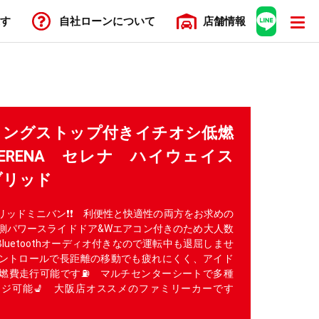
す
自社ローン
について
店舗
情報
リングストップ付きイチオシ低燃
ERENA セレナ ハイウェイス
ブリッド
リッドミニバン❗❗ 利便性と快適性の両方をお求めの
両側パワースライドドア&Wエアコン付きのため大人数
luetoothオーディオ付きなので運転中も退屈しませ
ズコントロールで長距離の移動でも疲れにくく、アイド
燃費走行可能です⛽ マルチセンターシートで多種
ジ可能💺 大阪店オススメのファミリーカーです