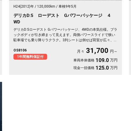
H24(2012)年
120,000km
車検9年5月
デリカD:5 ローデスト Gパワーパッケージ ４
WD
デリカD:5ローデスト Gパワーパッケージ、4WDの本気仕様。ブラ
ックボディが引き締まって見えます。両側パワースライドで狭い
駐車場でも乗り降りラクラク。3列シートは倒せば荷室が広々、キ
ャンプ道具も部活の荷物もまとめて積めます。バックカメラで大
31,700
OS8106
きな車体もスッと駐車OK。雪道もアウトドアも仲間との遠出も、
月々
円～
これ一台で頼れる相棒に🚗✨💺🙌。安心して長く乗れる《1年保証
1年間無料保証付
109.0
万円
車両本体価格
付》です😊
125.0
万円
現金一括価格