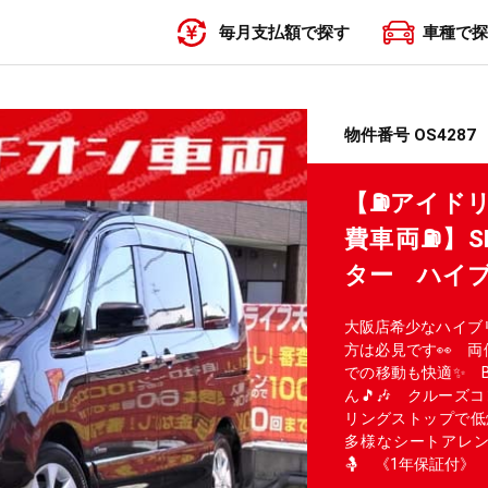
毎月支払額で探す
車種で探
〜19,999円
20,000円〜29,999円
30,000円〜39,999円
40,000円〜49,999円
50,000円〜
物件番号 OS4287
【⛽アイド
費車両⛽】S
ター ハイ
大阪店希少なハイブ
方は必見です👀 
での移動も快適✨ B
ん🎵🎶 クルー
リングストップで低
多様なシートアレン
🤱 《1年保証付》