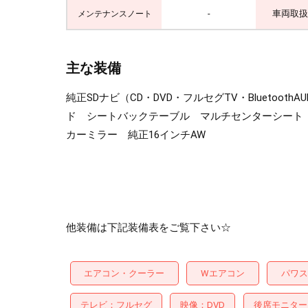
-
車両取扱
メンテナンスノート
主な装備
純正SDナビ（CD・DVD・フルセグTV・Blueto
ド シートバックテーブル マルチセンターシート 
カーミラー 純正16インチAW
他装備は下記装備表をご覧下さい☆
エアコン・クーラー
Wエアコン
パワス
テレビ
フルセグ
映像
DVD
後席モニター