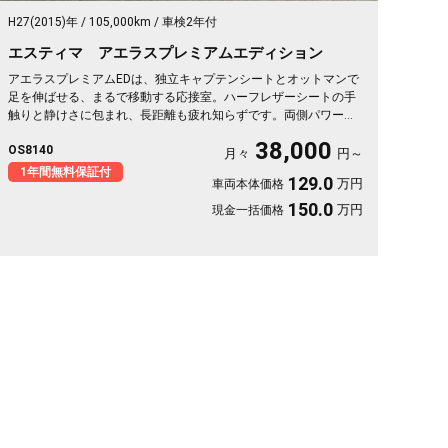
H27(2015)年
105,000km
車検2年付
エスティマ アエラスプレミアムエディション
アエラスプレミアムEDは、独立キャプテンシートとオットマンで
足を伸ばせる、まるで移動する応接室。ハーフレザーシートの手
触りと静けさに包まれ、長距離も疲れ知らずです。両側パワース
ライドで乗り降りも荷物もスマート。8インチSDナビで初めての
38,000
OS8140
道も迷わず、休日の遠出やゴルフ仲間との旅もぐっと楽しく。パ
月々
円～
ールの艶やかなボディが週末を格上げしてくれます。心地よさで
1年間無料保証付
129.0
万円
車両本体価格
選ぶなら《1年保証付》💺✨🚗🎵💎
150.0
万円
現金一括価格