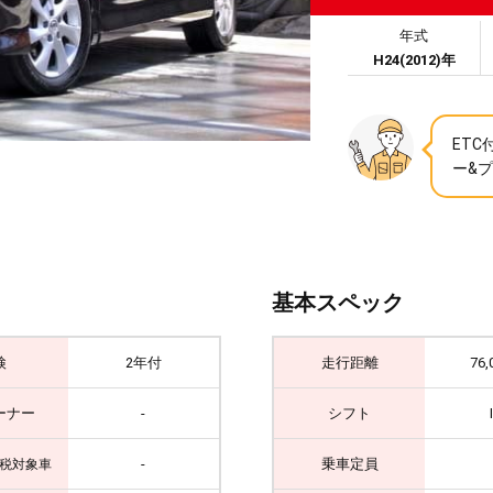
年式
H24(2012)年
ET
ー&
基本スペック
検
2年付
走行距離
76,
ーナー
-
シフト
-
乗車定員
税対象車