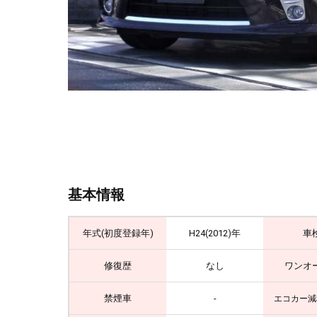
基本情報
年式(初度登録年)
H24(2012)年
車
修復歴
なし
ワンオ
禁煙車
-
エコカー減