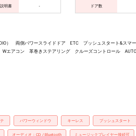
説明書
-
ドア数
othAUDIO） 両側パワースライドドア ETC プッシュスタート
Wエアコン 革巻きステアリング クルーズコントロール AUTO
テ
パワーウィンドウ
キーレス
プッシュスタート
オーディオ
CD
Bluetooth
ミュージックプレイヤー接続可