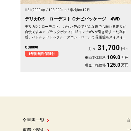
H21(2009)年
108,000km
車検8年12月
デリカD:5 ローデスト Gナビパッケージ 4WD
デリカD:5 ローデスト、力強い4WDでどんな道でも頼れる走りが
自慢です🚗✨ ブラックボディに18インチAWが引き締まった存在
感。パドルシフト＆クルーズコントロールで長距離もスイスイ快
適。左側パワースライドドアで荷物の積み下ろしもスムーズ。週
31,700
OS8090
末はキャンプや遠出へ、平日は毎日の相棒に。走る楽しさを取り
月々
円～
戻せる一台です💫 迷ってる方こそ乗ってほしい《1年保証付》👍
1年間無料保証付
109.0
万円
車両本体価格
125.0
万円
現金一括価格
全車両一覧
自
車種で探す
ご