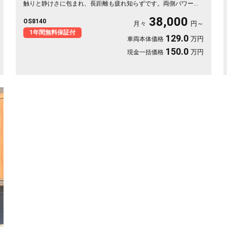
触りと静けさに包まれ、長距離も疲れ知らずです。両側パワース
ライドで乗り降りも荷物もスマート。8インチSDナビで初めての
38,000
OS8140
道も迷わず、休日の遠出やゴルフ仲間との旅もぐっと楽しく。パ
月々
円～
ールの艶やかなボディが週末を格上げしてくれます。心地よさで
1年間無料保証付
129.0
万円
車両本体価格
選ぶなら《1年保証付》💺✨🚗🎵💎
150.0
万円
現金一括価格