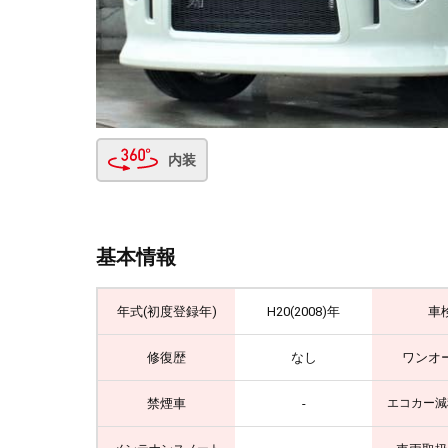
内装
基本情報
年式(初度登録年)
H20(2008)年
車
修復歴
なし
ワンオ
禁煙車
-
エコカー減