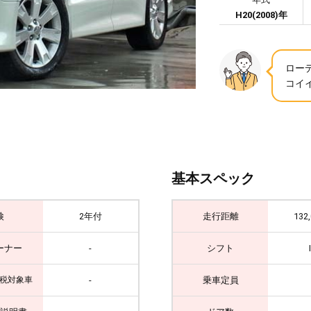
H20(2008)年
ロー
コイイ
基本スペック
検
2年付
走行距離
132
ーナー
-
シフト
-
乗車定員
税対象車