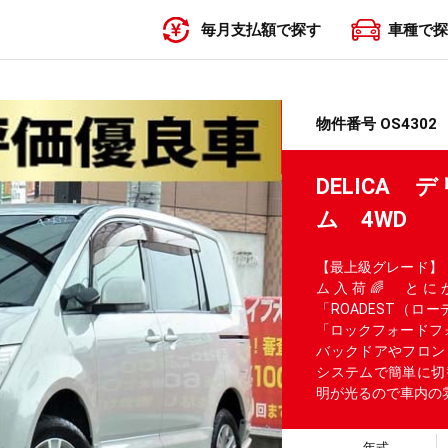
毎月支払額で探す
車種で探
〜19,999円
20,000円〜29,999円
30,000円〜39,999円
40,000円〜49,999円
50,000円〜
物件番号 OS4302
DELICA
ム 4WD
【最上級グレード】
ム入荷🌈 とに
「ROADEST（
「ロックフォードフ
バックドアやフロン
システムで簡単に切
明が光るので車内の
年式