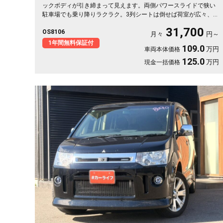
ックボディが引き締まって見えます。両側パワースライドで狭い
駐車場でも乗り降りラクラク。3列シートは倒せば荷室が広々、キ
ャンプ道具も部活の荷物もまとめて積めます。バックカメラで大
31,700
OS8106
きな車体もスッと駐車OK。雪道もアウトドアも仲間との遠出も、
月々
円～
これ一台で頼れる相棒に🚗✨💺🙌。安心して長く乗れる《1年保証
1年間無料保証付
109.0
万円
車両本体価格
付》です😊
125.0
万円
現金一括価格