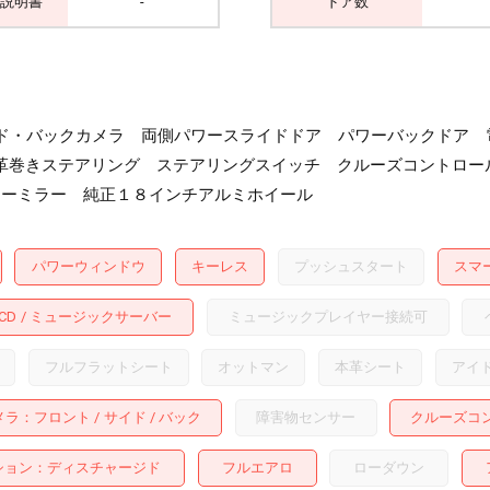
説明書
-
ドア数
サイド・バックカメラ 両側パワースライドドア パワーバックドア 
革巻きステアリング ステアリングスイッチ クルーズコントロー
カーミラー 純正１８インチアルミホイール
パワーウィンドウ
キーレス
プッシュスタート
スマ
CD
ミュージックサーバー
ミュージックプレイヤー接続可
フルフラットシート
オットマン
本革シート
アイ
メラ
フロント
サイド
バック
障害物センサー
クルーズコ
ション
ディスチャージド
フルエアロ
ローダウン