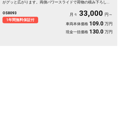
がグッと広がります。両側パワースライドで荷物の積み下ろしも
スムーズ。天井のフリップダウンモニターがあれば、長距離の移
33,000
OS8093
動も車内が退屈しません。ブラックボディに社外16インチが効い
月々
円～
た一台で、週末の遠出が待ち遠しくなりますよ。乗り込むほどに
1年間無料保証付
109.0
万円
車両本体価格
頼れる相棒に💫🏔️🚗✌️《1年保証付》
130.0
万円
現金一括価格