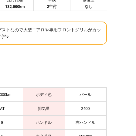
132,000km
2年付
なし
デストなので大型エアロや専用フロントグリルがカッ
(^^♪
,000km
ボディ色
パール
IAT
排気量
2400
8
ハンドル
右ハンドル