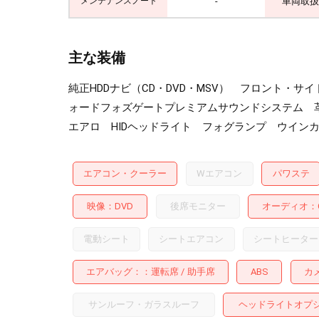
-
車両取扱
メンテナンスノート
主な装備
純正HDDナビ（CD・DVD・MSV） フロント・
ォードフォズゲートプレミアムサウンドシステム 
エアロ HIDヘッドライト フォグランプ ウイン
エアコン・クーラー
Wエアコン
パワステ
映像
DVD
後席モニター
オーディオ
電動シート
シートエアコン
シートヒーター
エアバッグ：
運転席
助手席
ABS
カ
サンルーフ・ガラスルーフ
ヘッドライトオプ