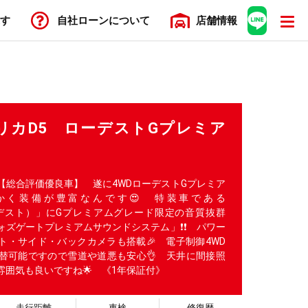
す
自社ローン
について
店舗
情報
 デリカD5 ローデストGプレミア
【総合評価優良車】 遂に4WDローデストGプレミア
かく装備が豊富なんです😍 特装車である
ローデスト）」にGプレミアムグレード限定の音質抜群
ォズゲートプレミアムサウンドシステム」❗❗ パワー
ト・サイド・バックカメラも搭載🎉 電子制御4WD
替可能ですので雪道や道悪も安心👌 天井に間接照
雰囲気も良いですね🌟 《1年保証付》
走行距離
車検
修復歴