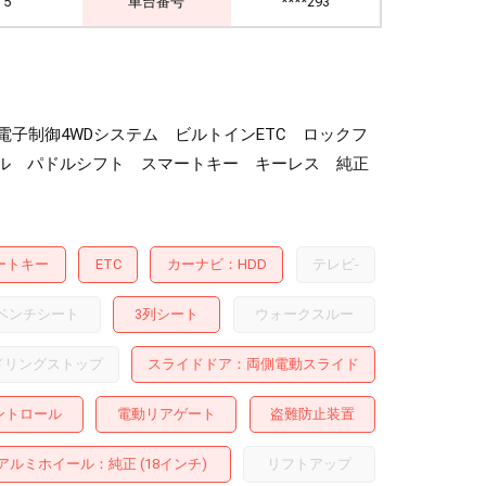
5
車台番号
****293
電子制御4WDシステム ビルトインETC ロックフ
ル パドルシフト スマートキー キーレス 純正
ートキー
ETC
カーナビ
HDD
テレビ
-
ベンチシート
3列シート
ウォークスルー
ドリングストップ
スライドドア
両側電動スライド
ントロール
電動リアゲート
盗難防止装置
アルミホイール
：純正 (18インチ)
リフトアップ