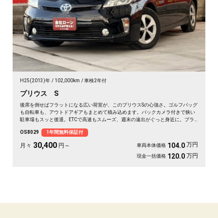
H25(2013)年
102,000km
車検2年付
プリウス S
後席を倒せばフラットになる広い荷室が、このプリウスSの心強さ。ゴルフバッグ
も自転車も、アウトドアギアもまとめて積み込めます。バックカメラ付きで狭い
駐車場もスッと後退。ETCで高速もスムーズ、週末の遠出がぐっと身近に。ブラ
ックボディに黒革調シートカバーが引き締まる一台。休日の遠征も日常の買い出
OS8029
1年間無料保証付
しも頼れる相棒です。低燃費で気軽に走り出せます🚗✨💫👍🎵《1年保証付》
30,400
万円
104.0
月々
円～
車両本体価格
万円
120.0
現金一括価格