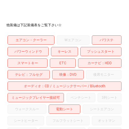
他装備は下記装備表をご覧下さい☆
エアコン・クーラー
Wエアコン
パワステ
パワーウィンドウ
キーレス
プッシュスタート
スマートキー
ETC
カーナビ
HDD
テレビ
フルセグ
映像
DVD
後席モニター
オーディオ
CD
ミュージックサーバー
Bluetooth
ミュージックプレイヤー接続可
ベンチシート
3列シート
ウォークスルー
電動シート
シートエアコン
シートヒーター
フルフラットシート
オットマン