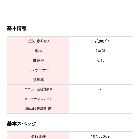
基本情報
年式(初度登録年)
H19(2007)年
車検
2年付
修復歴
なし
ワンオーナー
-
禁煙車
-
-
エコカー減税対象車
-
メンテナンスノート
車両取扱説明書
-
基本スペック
走行距離
104,000km