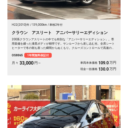
H22(2010)年
139,000km
車検2年付
クラウン アスリート アニバーサリーエディション
200系クラウンアスリートの中でも特別な「アニバーサリーエディション」。専
用装備を纏った漆黒ボディが精悍です。サンルーフから差し込む光、全席シート
ヒーターで冬の朝も座った瞬間からぬくもり。クルーズコントロールで高速の長
距離もラクに流せます。仕事帰りの一人時間も、週末の遠出も気分が上がる一
OS8065
1年間無料保証付
台。走りと快適が揃った特別仕様を、日々の相棒に🚗✨💎👑😎《1年保証付》
33,000
万円
109.0
月々
円～
車両本体価格
万円
130.0
現金一括価格