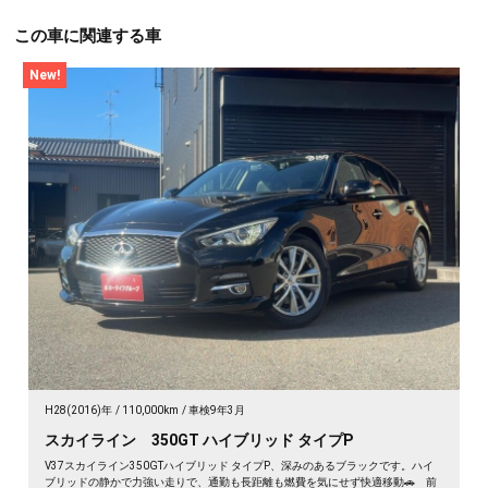
この車に関連する車
New!
H28(2016)年
110,000km
車検9年3月
スカイライン 350GT ハイブリッド タイプP
V37スカイライン350GTハイブリッド タイプP、深みのあるブラックです。ハイ
ブリッドの静かで力強い走りで、通勤も長距離も燃費を気にせず快適移動🚗 前