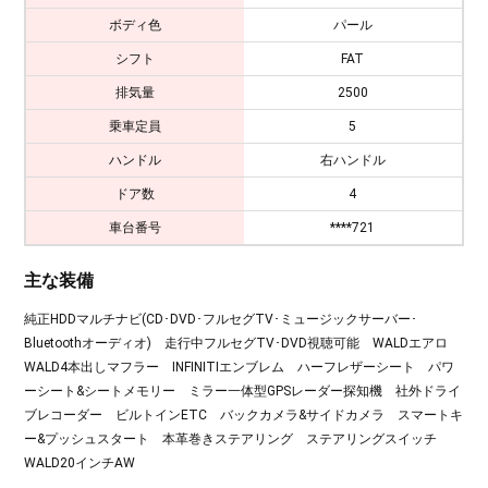
ボディ色
パール
シフト
FAT
排気量
2500
乗車定員
5
ハンドル
右ハンドル
ドア数
4
車台番号
****721
主な装備
純正HDDマルチナビ(CD･DVD･フルセグTV･ミュージックサーバー･
Bluetoothオーディオ) 走行中フルセグTV･DVD視聴可能 WALDエアロ
WALD4本出しマフラー INFINITIエンブレム ハーフレザーシート パワ
ーシート&シートメモリー ミラー一体型GPSレーダー探知機 社外ドライ
ブレコーダー ビルトインETC バックカメラ&サイドカメラ スマートキ
ー&プッシュスタート 本革巻きステアリング ステアリングスイッチ
WALD20インチAW