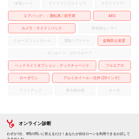
本革シート
アイドリングストップ
スライドドア
-
エアバッグ：
運転席
助手席
ABS
カメラ
サイド
バック
障害物センサー
クルーズコントロール
電動リアゲート
盗難防止装置
サンルーフ・ガラスルーフ
ヘッドライトオプション
ディスチャージド
フルエアロ
ローダウン
アルミホイール
：社外 (20インチ)
リフトアップ
寒冷地仕様
ターボ
オンライン診断
わずか1分、9問の問いに答えるだけ！あなたが自社ローンを利用できるか試して
みませんか。