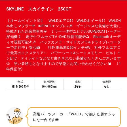
SKYLINE スカイライン 250GT
【オールペイント済】 WALDエアロ❗❗ WALDホイール❗❗ WALD4
本出しマフラー❗❗ INFINITIエンブレム❗❗ ゴージャスな装備が大量に
搭載された超豪華車両💎 ミラー一体型ユピテルSUPERCATレーダー
探知機📱 走行中フルセグTV･DVD視聴可能💿📺 Bluetoothオーデ
ィオ視聴可能🎵🎶 バックカメラ・サイドカメラ&ドライブレコーダ
ーで走行中も安心📸 社外車高調&20インチAW、社外フルエアロ
で最高のエクステリア✨ パワーシート&シートメモリー・ビルトイ
ンETC・デイライトなどなど書ききれない装備がたくさんございます
💦 早い者勝ちとなりますので早急にお問い合わせください💣 《1
年保証付》
年式
走行距離
車検
修復歴
H19(2007)年
104,000km
2年付
なし
高級パーツメーカー「WALD」で揃えた超オシャ
レな一台です😎