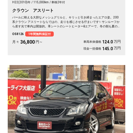
H22(2010)年
115,000km
車検2年付
クラウン アスリート
パールに映える大胆なメッシュグリルと、キリッと引き締まったエアロ姿。200
系クラウン アスリートならではの、走りを感じさせる佇まいです✨ サンルーフか
ら差す光で車内は開放的。革シートのシートヒーター&エアーで、冬の朝も夏の蒸
れも快適です。仕事帰りの一人時間も、遠出の休日も、上質な移動が特別に変わ
OS8126
1年間無料保証付
ります🚗 気になる車は早めのチェックがおすすめ。《1年保証付》でお届けしま
す👑
36,800
万円
124.0
月々
円～
車両本体価格
万円
145.0
現金一括価格