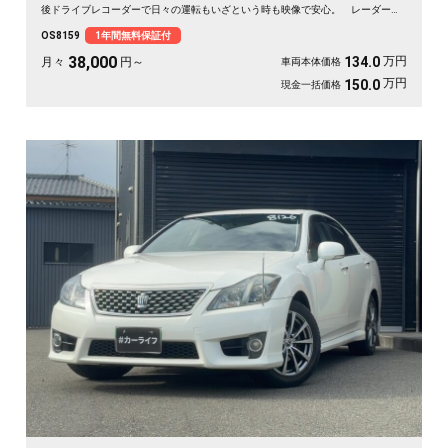
後ドライブレコーダーで日々の運転もいざという時も映像で安心。 レーダーク
ルーズで高速道路での疲れもグッと軽減。アラウンドビューで狭い駐車場もスッ
OS8159
1年間無料保証付
と停められます。 仕事帰りにふらっと遠出したくなる、そんな相棒です✨ 高
級セダンがお値打ち、《1年保証付》で気持ちよく乗り出せます💫👍
38,000
万円
134.0
月々
円～
車両本体価格
万円
150.0
現金一括価格