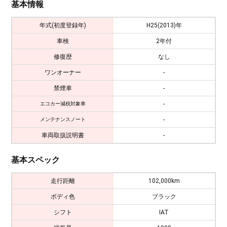
基本情報
年式(初度登録年)
H25(2013)年
車検
2年付
修復歴
なし
ワンオーナー
-
禁煙車
-
-
エコカー減税対象車
-
メンテナンスノート
車両取扱説明書
-
基本スペック
走行距離
102,000km
ボディ色
ブラック
シフト
IAT