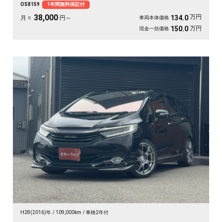
OS8159
1年間無料保証付
と停められます。 仕事帰りにふらっと遠出したくなる、そんな相棒です✨ 高
級セダンがお値打ち、《1年保証付》で気持ちよく乗り出せます💫👍
38,000
万円
134.0
月々
円～
車両本体価格
万円
150.0
現金一括価格
H28(2016)年
109,000km
車検2年付