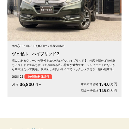
H26(2014)年
113,000km
車検9年5月
ヴェゼル ハイブリッド Z
深みのあるグリーンが個性を放つヴェゼル ハイブリッドZ。後席を倒せば自転車
もアウトドア道具もすっぽり積める広い荷室が魅力です。フルフラットになるか
ら車中泊だって快適。取り回しの良いサイズでバックカメラ付き、狭い駐車場も
スッと収まります。休日は思い立ったら遠出、平日は日々の相棒に。ドライブレ
OS8122
1年間無料保証付
コーダー付きで万が一の時も映像で安心。走りに彩りを添える一台です《1年保
証付》🚗✨💚💺😎
36,800
万円
134.0
月々
円～
車両本体価格
万円
145.0
現金一括価格