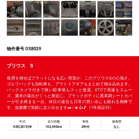
物件番号 OS8029
プリウス S
後席を倒せばフラットになる広い荷室が、このプリウスSの心強さ。
ゴルフバッグも自転車も、アウトドアギアもまとめて積み込めます。
バックカメラ付きで狭い駐車場もスッと後退。ETCで高速もスムー
ズ、週末の遠出がぐっと身近に。ブラックボディに黒革調シートカバ
ーが引き締まる一台。休日の遠征も日常の買い出しも頼れる相棒で
す。低燃費で気軽に走り出せます🚗✨💫👍🎵《1年保証付》
年式
走行距離
車検
修復歴
H25(2013)年
102,000km
2年付
なし