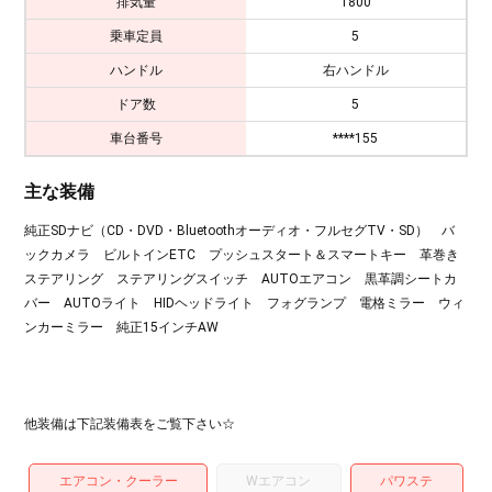
排気量
1800
乗車定員
5
ハンドル
右ハンドル
ドア数
5
車台番号
****155
主な装備
純正SDナビ（CD・DVD・Bluetoothオーディオ・フルセグTV・SD） バ
ックカメラ ビルトインETC プッシュスタート＆スマートキー 革巻き
ステアリング ステアリングスイッチ AUTOエアコン 黒革調シートカ
バー AUTOライト HIDヘッドライト フォグランプ 電格ミラー ウィ
ンカーミラー 純正15インチAW
他装備は下記装備表をご覧下さい☆
エアコン・クーラー
Wエアコン
パワステ