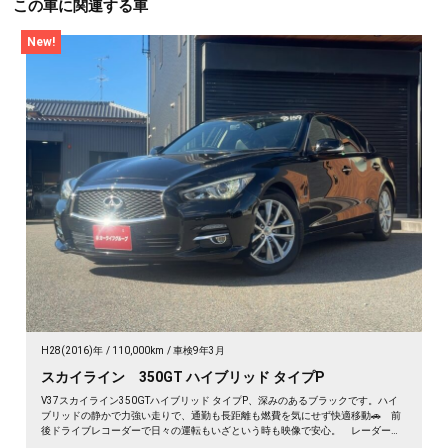
この車に関連する車
New!
H28(2016)年
110,000km
車検9年3月
スカイライン 350GT ハイブリッド タイプP
V37スカイライン350GTハイブリッド タイプP、深みのあるブラックです。ハイ
ブリッドの静かで力強い走りで、通勤も長距離も燃費を気にせず快適移動🚗 前
後ドライブレコーダーで日々の運転もいざという時も映像で安心。 レーダーク
ルーズで高速道路での疲れもグッと軽減。アラウンドビューで狭い駐車場もスッ