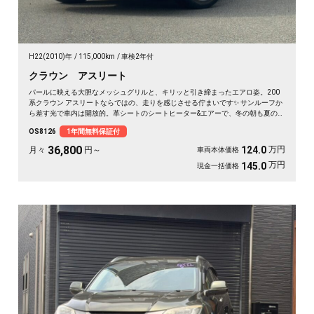
H22(2010)年
115,000km
車検2年付
クラウン アスリート
パールに映える大胆なメッシュグリルと、キリッと引き締まったエアロ姿。200
系クラウン アスリートならではの、走りを感じさせる佇まいです✨ サンルーフか
ら差す光で車内は開放的。革シートのシートヒーター&エアーで、冬の朝も夏の蒸
れも快適です。仕事帰りの一人時間も、遠出の休日も、上質な移動が特別に変わ
OS8126
1年間無料保証付
ります🚗 気になる車は早めのチェックがおすすめ。《1年保証付》でお届けしま
す👑
36,800
万円
124.0
月々
円～
車両本体価格
万円
145.0
現金一括価格