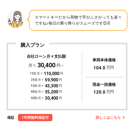
スマートキーだから荷物で手がふさがっても楽々
ですね♪毎日の乗り降りがスムーズです😊✌️
購入プラン
自社ローン月々支払額
車両本体価格
30,400
月々
円～
104.0
万円
110,000
12回 月々
円
59,900
24回 月々
円
現金一括価格
43,300
36回 月々
円
120.0
万円
35,200
48回 月々
円
30,400
60回 月々
円
保証
1年間無料保証付
詳しくはこちら