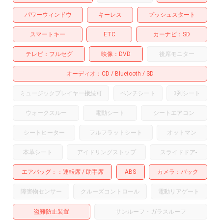
パワーウィンドウ
キーレス
プッシュスタート
スマートキー
ETC
カーナビ
SD
テレビ
フルセグ
映像
DVD
後席モニター
オーディオ
CD
Bluetooth
SD
ミュージックプレイヤー接続可
ベンチシート
3列シート
ウォークスルー
電動シート
シートエアコン
シートヒーター
フルフラットシート
オットマン
本革シート
アイドリングストップ
スライドドア
-
エアバッグ：
運転席
助手席
ABS
カメラ
バック
障害物センサー
クルーズコントロール
電動リアゲート
盗難防止装置
サンルーフ・ガラスルーフ