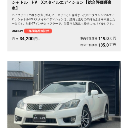
シャトル HV Xスタイルエディション【総合評価優良
車】
ハイブリッドの静かな走り出しに、キリッと引き締まったローダウン＆フルエア
ロ。シャトルHV Xスタイルエディションは、燃費と走りの気持ちよさを両立した
一台です。社外17インチとマフラーで、街乗りも遠出も軽快に🚗パドルシフトで
自分好みの走りも楽しめます。8インチSDナビとバックカメラで初めての道も安
OS8139
1年間無料保証付
心。仕事帰りにふらっと寄り道、休日は荷物を積んでロングドライブへ✨走りに
こだわる方に《1年保証付》💫
34,200
万円
119.0
月々
円～
車両本体価格
万円
135.0
現金一括価格