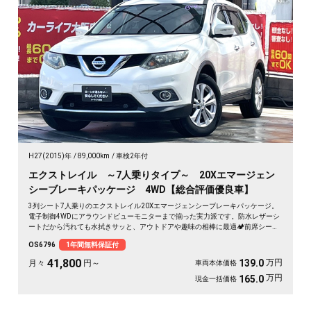
H27(2015)年
89,000km
車検2年付
エクストレイル ～7人乗りタイプ～ 20Xエマージェン
シーブレーキパッケージ 4WD【総合評価優良車】
3列シート7人乗りのエクストレイル20Xエマージェンシーブレーキパッケージ。
電子制御4WDにアラウンドビューモニターまで揃った実力派です。防水レザーシ
ートだから汚れても水拭きサッと、アウトドアや趣味の相棒に最適🏕️前席シート
ヒーターで冬の朝も座った瞬間ぬくもり。フルフラットにすれば車中泊もこなす
OS6796
1年間無料保証付
懐の深さ。仲間との遠出も、休日の一人旅も自在に楽しめる一台です😎《1年保
証付》🚗✨💺
41,800
万円
139.0
月々
円～
車両本体価格
万円
165.0
現金一括価格