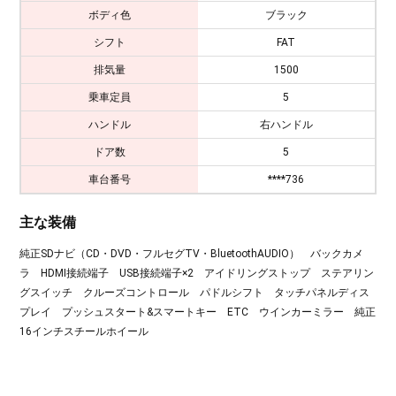
ボディ色
ブラック
シフト
FAT
排気量
1500
乗車定員
5
ハンドル
右ハンドル
ドア数
5
車台番号
****736
主な装備
純正SDナビ（CD・DVD・フルセグTV・BluetoothAUDIO） バックカメ
ラ HDMI接続端子 USB接続端子×2 アイドリングストップ ステアリン
グスイッチ クルーズコントロール パドルシフト タッチパネルディス
プレイ プッシュスタート&スマートキー ETC ウインカーミラー 純正
16インチスチールホイール