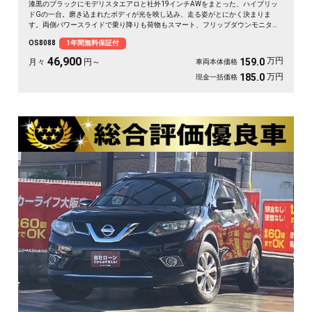
漆黒のブラックにモデリスタエアロと社外19インチAWをまとった、ハイブリッ
ドGの一台。磨き込まれたボディが光を映し込み、走る姿がとにかく決まりま
す。両側パワースライドで乗り降りも荷物もスマート、フリップダウンモニター
で移動時間も退屈知らず。前後ドライブレコーダー付きで、万が一の時も映像で
OS8088
1年間無料保証付
しっかり安心です。仲間との遠出も、日々の送迎も、この存在感なら気分が上が
る🚗✨💎💺😎《1年保証付》
46,900
万円
159.0
月々
円～
車両本体価格
万円
185.0
現金一括価格