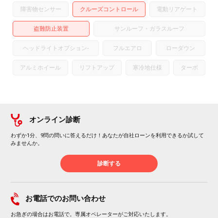
障害物センサー
クルーズコントロール
電動リアゲート
盗難防止装置
サンルーフ・ガラスルーフ
ヘッドライトオプション
-
フルエアロ
ローダウン
アルミホイール
リフトアップ
寒冷地仕様
ターボ
オンライン診断
わずか1分、9問の問いに答えるだけ！あなたが自社ローンを利用できるか試して
みませんか。
診断する
お電話でのお問い合わせ
お急ぎの場合はお電話で。専属オペレーターがご対応いたします。