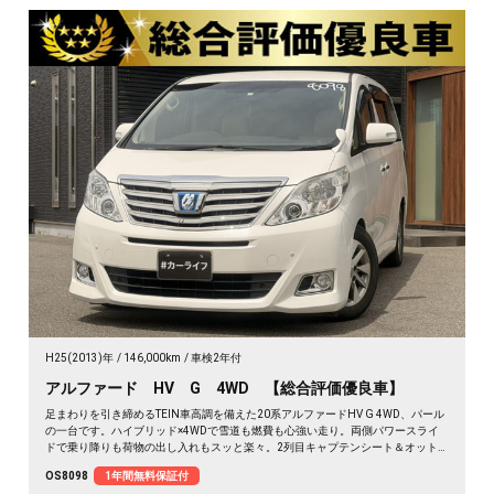
H25(2013)年
146,000km
車検2年付
アルファード HV G 4WD 【総合評価優良車】
足まわりを引き締めるTEIN車高調を備えた20系アルファードHV G 4WD、パール
の一台です。ハイブリッド×4WDで雪道も燃費も心強い走り。両側パワースライ
ドで乗り降りも荷物の出し入れもスッと楽々。2列目キャプテンシート＆オット
マンで、長距離の移動もゆったりくつろげます。仕事終わりの遠出も、趣味の遠
OS8098
1年間無料保証付
征も余裕の空間で。この一台なら移動そのものが楽しみに変わります🚗✨💺🙌😎