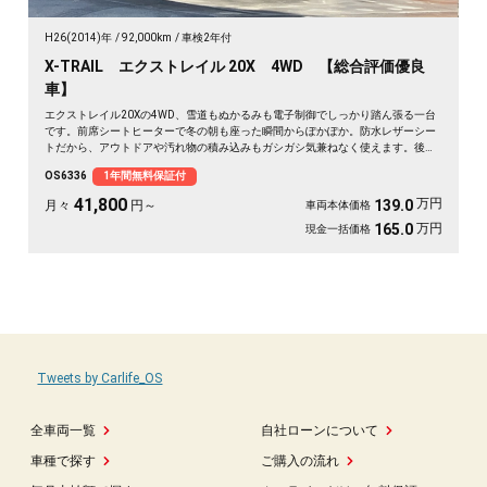
H26(2014)年
92,000km
車検2年付
X-TRAIL エクストレイル 20X 4WD 【総合評価優良
車】
エクストレイル20Xの4WD、雪道もぬかるみも電子制御でしっかり踏ん張る一台
です。前席シートヒーターで冬の朝も座った瞬間からぽかぽか。防水レザーシー
トだから、アウトドアや汚れ物の積み込みもガシガシ気兼ねなく使えます。後席
を倒せばフルフラットで車中泊もOK。週末は道具を積んで山でも海でも自由に走
OS6336
1年間無料保証付
り出せる相棒です。バックカメラで駐車もスッと安心。まだまだ元気に走れる状
態の良さも魅力ですよ✨🚗🏕️💺😎《1年保証付》
41,800
万円
139.0
月々
円～
車両本体価格
万円
165.0
現金一括価格
Tweets by Carlife_OS
全車両一覧
自社ローンについて
車種で探す
ご購入の流れ