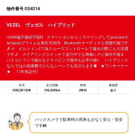
物件番号 OS4314
VEZEL ヴェゼル ハイブリッド
HDMI端子接続可能❗❗ スマートホンからミラーリングしてyoutubeや
Amazonプライムを再生可能📺 Bluetoothオーディオも視聴可能です
🎵🎶 ビルトインETC&クルーズコントロールで遠出の際にも大活躍
です🗾 ステアリングスイッチで走行中でも簡単にナビ操作可能📱
パドルシフトで細かなドライビング操作もお手の物✨ ハイブリッド
ならではの低燃費でどんなシーンでも役立ちます⛽ ★ワンオーナー
★ 《1年保証付》
年式
走行距離
車検
修復歴
H26(2014)年
106,000km
2年付
あり
バックカメラで駐車時の死角も少なく安心・安全
です📸