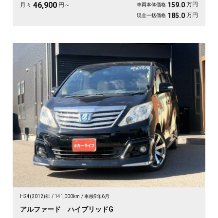
《1年保証付》
46,900
万円
159.0
月々
円～
車両本体価格
万円
185.0
現金一括価格
H24(2012)年
141,000km
車検9年6月
アルファード ハイブリッドG