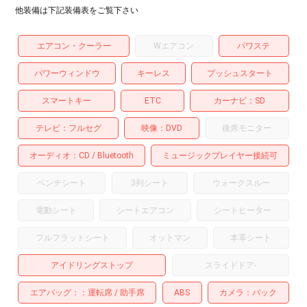
他装備は下記装備表をご覧下さい
エアコン・クーラー
Wエアコン
パワステ
パワーウィンドウ
キーレス
プッシュスタート
スマートキー
ETC
カーナビ
SD
テレビ
フルセグ
映像
DVD
後席モニター
オーディオ
CD
Bluetooth
ミュージックプレイヤー接続可
ベンチシート
3列シート
ウォークスルー
電動シート
シートエアコン
シートヒーター
フルフラットシート
オットマン
本革シート
アイドリングストップ
スライドドア
-
エアバッグ：
運転席
助手席
ABS
カメラ
バック