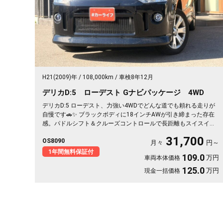
H21(2009)年
108,000km
車検8年12月
デリカD:5 ローデスト Gナビパッケージ 4WD
デリカD:5 ローデスト、力強い4WDでどんな道でも頼れる走りが
自慢です🚗✨ ブラックボディに18インチAWが引き締まった存在
感。パドルシフト＆クルーズコントロールで長距離もスイスイ快
適。左側パワースライドドアで荷物の積み下ろしもスムーズ。週
31,700
OS8090
末はキャンプや遠出へ、平日は毎日の相棒に。走る楽しさを取り
月々
円～
戻せる一台です💫 迷ってる方こそ乗ってほしい《1年保証付》👍
1年間無料保証付
109.0
万円
車両本体価格
125.0
万円
現金一括価格