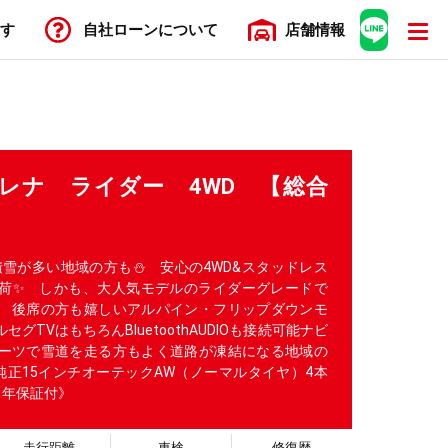
す
自社ローン
について
店舗
情報
 セレナ ライダー 4WD 【総合
】
積雪が多い地域の方も⛄ 安心の4WD&スタッドレス
荷✨ しかも、大人気モデルのライダーグレードで
 後席の方も嬉しいアルパイン・フリップダウンモ
セグTVはもちろんBluetoothAUDIOも接続可能ナビ
ポーツで雪道を走る方もよく道路が凍結になる地域の
純正15インチオーテックAW（ノーマルタイヤ）4本
1年保証付》
走行距離
車検
修復歴