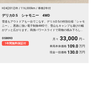
H24(2012)年
116,000km
車検2年付
デリカD:5 シャモニー 4WD
雪道もアウトドアも一台でこなす、デリカD:5の特別仕様「シャモ
ニー」。悪路に強い電子制御4WDで、雪山もキャンプも遊びの幅
がグッと広がります。両側パワースライドで荷物の積み下ろしも
スムーズ。天井のフリップダウンモニターがあれば、長距離の移
33,000
OS8093
動も車内が退屈しません。ブラックボディに社外16インチが効い
月々
円～
た一台で、週末の遠出が待ち遠しくなりますよ。乗り込むほどに
1年間無料保証付
109.0
万円
車両本体価格
頼れる相棒に💫🏔️🚗✌️《1年保証付》
130.0
万円
現金一括価格