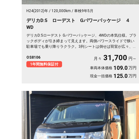
H24(2012)年
120,000km
車検9年5月
デリカD:5 ローデスト Gパワーパッケージ ４
WD
デリカD:5ローデスト Gパワーパッケージ、4WDの本気仕様。ブラ
ックボディが引き締まって見えます。両側パワースライドで狭い
駐車場でも乗り降りラクラク。3列シートは倒せば荷室が広々、キ
ャンプ道具も部活の荷物もまとめて積めます。バックカメラで大
31,700
OS8106
きな車体もスッと駐車OK。雪道もアウトドアも仲間との遠出も、
月々
円～
これ一台で頼れる相棒に🚗✨💺🙌。安心して長く乗れる《1年保証
1年間無料保証付
109.0
万円
車両本体価格
付》です😊
125.0
万円
現金一括価格