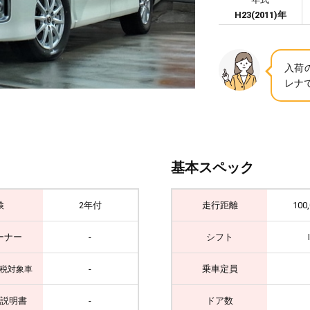
H23(2011)年
入荷
レナで
基本スペック
検
2年付
走行距離
100
ーナー
-
シフト
-
乗車定員
税対象車
説明書
-
ドア数