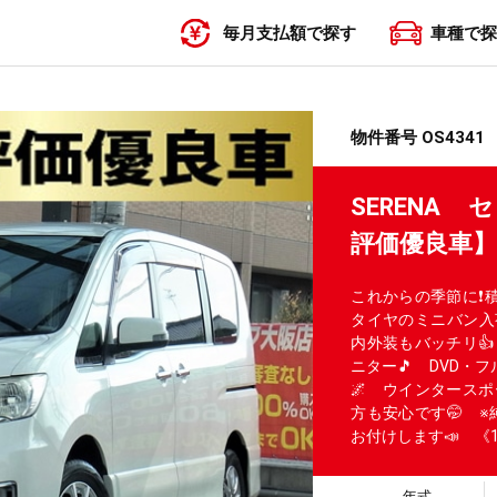
毎月支払額で探す
車種で探
〜19,999円
20,000円〜29,999円
30,000円〜39,999円
40,000円〜49,999円
50,000円〜
物件番号 OS4341
SERENA
評価優良車
これからの季節に❗
タイヤのミニバン入
内外装もバッチリ
ニター🎵 DVD・フル
🌌 ウインタース
方も安心です🤭 ※
お付けします📣 《
年式