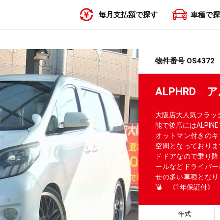
毎月支払額で探す
車種で探
〜19,999円
20,000円〜29,999円
30,000円〜39,999円
40,000円〜49,999円
50,000円〜
物件番号 OS4372
ALPHRD 
大阪店大人気フラッグ
能で後席にはALPI
オットマン付きのキ
空間となっておりま
ドドアなので乗り降
ールなどドライバー
せの多い車種となり
💣 《1年保証付》
年式