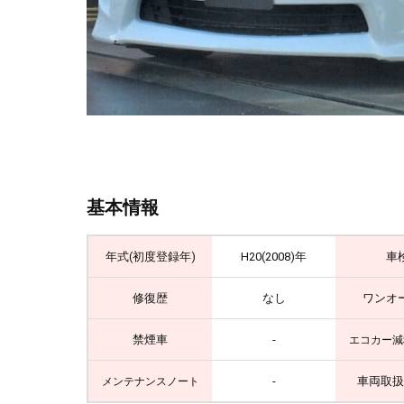
基本情報
年式(初度登録年)
H20(2008)年
車
修復歴
なし
ワンオ
禁煙車
-
エコカー減
-
車両取扱
メンテナンスノート