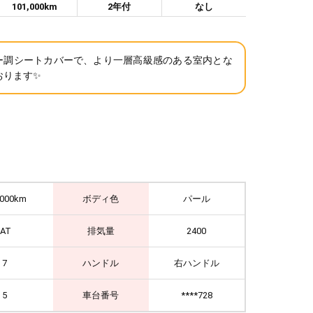
101,000km
2年付
なし
ー調シートカバーで、より一層高級感のある室内とな
おります✨
,000km
ボディ色
パール
IAT
排気量
2400
7
ハンドル
右ハンドル
5
車台番号
****728