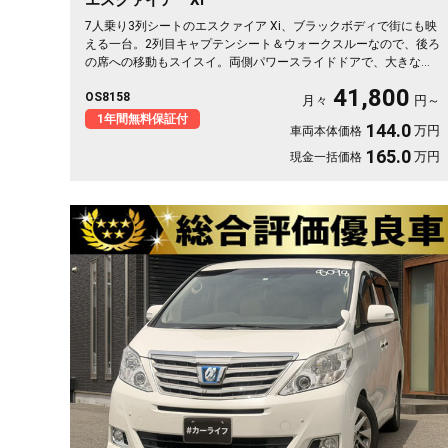
7人乗り3列シートのエスクァイア Xi、ブラックボディで街にも映
える一台。2列目キャプテンシート＆ウォークスルーなので、後ろ
の席への移動もスイスイ。両側パワースライドドアで、大きな荷
物も子どもも楽々乗せられます。3列目を畳めば長尺物やアウトド
41,800
OS8158
ア道具もたっぷり。フルセグTV視聴可能なナビとビルトインETC
月々
円～
で週末の遠出も快適そのもの。仲間との旅行にも送迎にも頼れる
1年間無料保証付
144.0
万円
車両本体価格
相棒です🚗✨💺🙌。安心の《1年保証付》でお渡しします😊
165.0
万円
現金一括価格