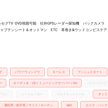
走行中フルセグTV･DVD視聴可能 社外GPSレーダー探知機 バック
ャプテンシート＆オットマン ETC 革巻き&ウッドコンビステ
テ
パワーウィンドウ
キーレス
プッシュスタート
ー
オーディオ
CD
ミュージックサーバー
SD
ミュージック
アコン
シートヒーター
フルフラットシート
オット
：
運転席
助手席
サイド
カーテン
ABS
カメラ
バック