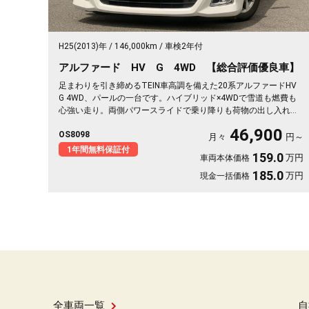
H25(2013)年
146,000km
車検2年付
アルファード HV G 4WD 【総合評価優良車】
足まわりを引き締めるTEIN車高調を備えた20系アルファードHV
G 4WD、パールの一台です。ハイブリッド×4WDで雪道も燃費も
心強い走り。両側パワースライドで乗り降りも荷物の出し入れも
スッと楽々。2列目キャプテンシート＆オットマンで、長距離の移
46,900
OS8098
動もゆったりくつろげます。仕事終わりの遠出も、趣味の遠征も
月々
円～
余裕の空間で。この一台なら移動そのものが楽しみに変わります
1年間無料保証付
159.0
万円
車両本体価格
🚗✨💺🙌😎《1年保証付》
185.0
万円
現金一括価格
全車両一覧
自