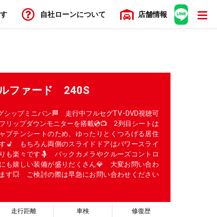
す
自社ローン
について
店舗
情報
アルファード 240S
シップミニバン🏁 走行中フルセグTV･DVD視聴可
NEフリップダウンモニターを搭載💿📺 2列目シートは
ャプテンシートのため、ゆったりとくつろげる居住
す💺 もちろん両側のスライドドアはパワースライ
りも楽々です🤱 バックカメラやクルーズコントロ
にも嬉しい装備が盛りだくさん💎 大変お問い合わ
ます💥 ご検討の際は早急にお問い合わせください
走行距離
車検
修復歴