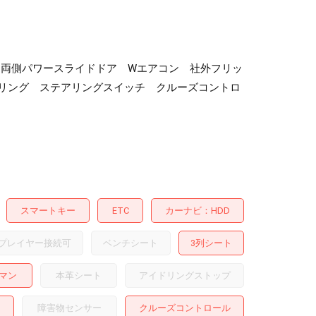
カメラ 両側パワースライドドア Wエアコン 社外フリッ
アリング ステアリングスイッチ クルーズコントロ
スマートキー
ETC
カーナビ
HDD
プレイヤー接続可
ベンチシート
3列シート
マン
本革シート
アイドリングストップ
障害物センサー
クルーズコントロール