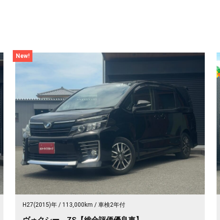
New!
H27(2015)年
113,000km
車検2年付
ヴォクシー ZS【総合評価優良車】