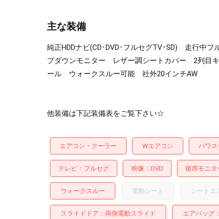
主な装備
純正HDDナビ(CD･DVD･フルセグTV･SD) 
プダウンモニター レザー調シートカバー 2列目キ
ール ウォークスルー可能 社外20インチAW
他装備は下記装備表をご覧下さい☆
エアコン・クーラー
Wエアコン
パワス
テレビ
フルセグ
映像
DVD
後席モニタ
ウォークスルー
電動シート
シートエ
スライドドア
両側電動スライド
エアバッグ