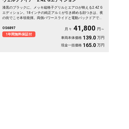
漆黒のブラックに、メッキ縦格子グリルとエアロが映える2.4Z G
エディション。18インチの純正アルミが引き締める顔つきは、夜
の街でこそ本領発揮。両側パワースライドと電動バックドアで乗
降も荷物もスマート。2列目エグゼクティブシート＆オットマン
41,800
OS6897
で、仕事帰りの移動も一気にくつろぎ空間に変わります。フリッ
月々
円～
プダウンモニターで後席の時間も特別に。長く付き合える一台と
1年間無料保証付
139.0
万円
車両本体価格
して《1年保証付》でお渡しします🚗✨💎💺😎
165.0
万円
現金一括価格