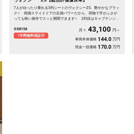
7人がゆったり乗れる3列シートのヴォクシーZS、艶やかなブラッ
ク✨ 両側スライドドアの左側パワーだから、荷物で手がふさが
っても軽い操作でスッと開閉できます✨ 2列目はキャプテンシー
トでウォークスルー、後ろの席への移動もらくらく💺 バックカ
43,100
OS8156
メラ付きで大きな車体でも駐車が安心です👍 仲間との遠出も、
月々
円～
仕事道具の積み込みも、この一台で快適にこなせます🎵 細部ま
1年間無料保証付
144.0
万円
車両本体価格
で丁寧に手入れされた綺麗な一台、《1年保証付》で毎日を支えま
す🚗
170.0
万円
現金一括価格