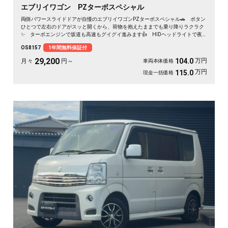
エブリイワゴン PZターボスペシャル
両側パワースライドドアが自慢のエブリイワゴンPZターボスペシャル🚗 ボタン
ひとつで左右のドアがスッと開くから、荷物を抱えたままでも乗り降りラクラク
✨ ターボエンジンで坂道も高速もグイグイ進みます👍 HIDヘッドライトで夜
道も明るく安心✨ フルセグ対応の社外HDDナビで遠出も快適🎵💫 休日は仲間
OS8157
1年間無料保証付
とアウトドアへ繰り出したくなる一台です🚗 前向きな一歩を応援する《1年保証
付》です📌
29,200
万円
104.0
月々
円～
車両本体価格
万円
115.0
現金一括価格