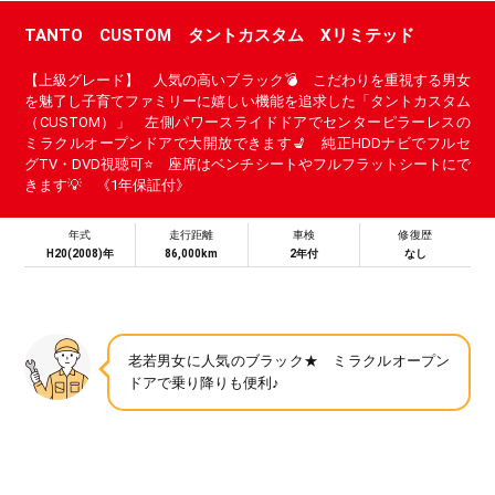
TANTO CUSTOM タントカスタム Xリミテッド
【上級グレード】 人気の高いブラック💣 こだわりを重視する男女
を魅了し子育てファミリーに嬉しい機能を追求した「タントカスタム
（CUSTOM）」 左側パワースライドドアでセンターピラーレスの
ミラクルオープンドアで大開放できます💺 純正HDDナビでフルセ
グTV・DVD視聴可⭐ 座席はベンチシートやフルフラットシートにで
きます💡 《1年保証付》
年式
走行距離
車検
修復歴
H20(2008)年
86,000km
2年付
なし
老若男女に人気のブラック★ ミラクルオープン
ドアで乗り降りも便利♪