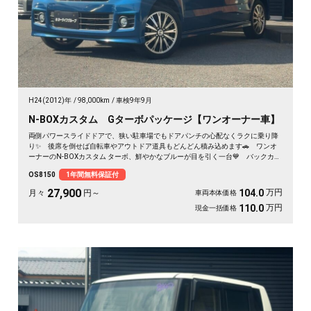
H24(2012)年
98,000km
車検9年9月
N-BOXカスタム Gターボパッケージ【ワンオーナー車】
両側パワースライドドアで、狭い駐車場でもドアパンチの心配なくラクに乗り降
り✨ 後席を倒せば自転車やアウトドア道具もどんどん積み込めます🚗 ワンオ
ーナーのN-BOXカスタム ターボ、鮮やかなブルーが目を引く一台💙 バックカメ
ラ付きで大きく見える車体も駐車はスッと安心🙌 買い物も送迎も遠出も、これ
OS8150
1年間無料保証付
一台で毎日がぐっと身軽になりますよ。クルコン付きで高速移動もゆったり快
適。安心してお乗りいただける《1年保証付》です😊
27,900
万円
104.0
月々
円～
車両本体価格
万円
110.0
現金一括価格