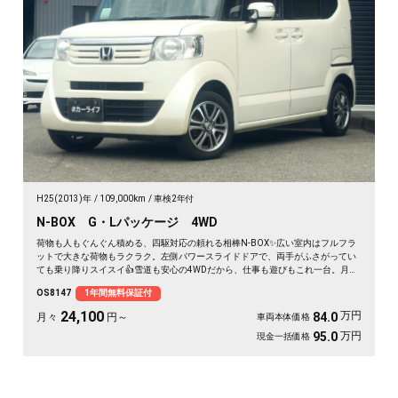
H25(2013)年
109,000km
車検2年付
N-BOX G・Lパッケージ 4WD
荷物も人もぐんぐん積める、四駆対応の頼れる相棒N-BOX✨広い室内はフルフラ
ットで大きな荷物もラクラク。左側パワースライドドアで、両手がふさがってい
ても乗り降りスイスイ👍雪道も安心の4WDだから、仕事も遊びもこれ一台。月々
24100〜で始められます。プッシュスタートで毎日の発進もスマート🚗買い物帰
OS8147
1年間無料保証付
りや週末の遠出まで、暮らしの相棒にぴったり💫《1年保証付》で安心の一台😊
24,100
万円
84.0
月々
円～
車両本体価格
万円
95.0
現金一括価格