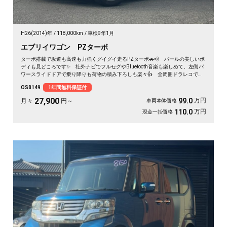
H26(2014)年
118,000km
車検9年1月
エブリイワゴン PZターボ
ターボ搭載で坂道も高速も力強くグイグイ走るPZターボ🚗💨 パールの美しいボ
ディも見どころです✨ 社外ナビでフルセグやBluetooth音楽も楽しめて、左側パ
ワースライドドアで乗り降りも荷物の積み下ろしも楽々👍 全周囲ドラレコで万
が一も映像で安心💎 休日のアウトドアも通勤も快適にこなせる相棒に❣ 月々
OS8149
1年間無料保証付
27900〜で手が届く一台です🎵 買った後もずっと寄り添う《1年保証付》😊
27,900
万円
99.0
月々
円～
車両本体価格
万円
110.0
現金一括価格