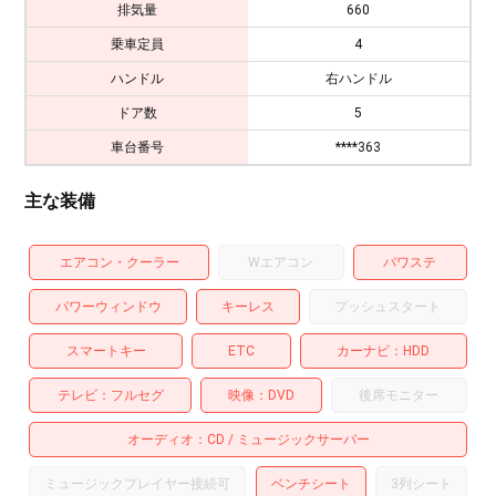
排気量
660
乗車定員
4
ハンドル
右ハンドル
ドア数
5
車台番号
****363
主な装備
エアコン・クーラー
Wエアコン
パワステ
パワーウィンドウ
キーレス
プッシュスタート
スマートキー
ETC
カーナビ
HDD
テレビ
フルセグ
映像
DVD
後席モニター
オーディオ
CD
ミュージックサーバー
ミュージックプレイヤー接続可
ベンチシート
3列シート