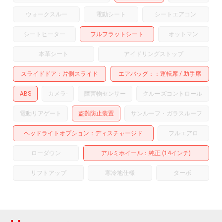
ウォークスルー
電動シート
シートエアコン
シートヒーター
フルフラットシート
オットマン
本革シート
アイドリングストップ
スライドドア
片側スライド
エアバッグ：
運転席
助手席
ABS
カメラ
-
障害物センサー
クルーズコントロール
電動リアゲート
盗難防止装置
サンルーフ・ガラスルーフ
ヘッドライトオプション
ディスチャージド
フルエアロ
ローダウン
アルミホイール
：純正 (14インチ)
リフトアップ
寒冷地仕様
ターボ