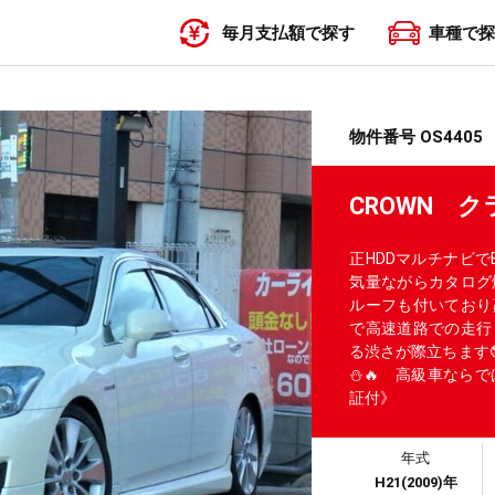
毎月支払額で探す
車種で探
〜19,999円
20,000円〜29,999円
30,000円〜39,999円
40,000円〜49,999円
50,000円〜
物件番号 OS4405
CROWN 
正HDDマルチナビでBl
気量ながらカタログ燃
ルーフも付いており
で高速道路での走行
る渋さが際立ちます
⛄🔥 高級車ならで
証付》
年式
H21(2009)年