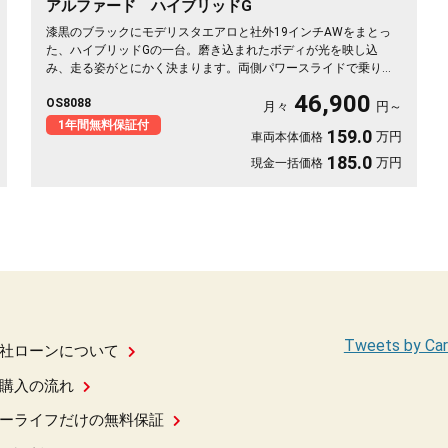
アルファード ハイブリッドG
漆黒のブラックにモデリスタエアロと社外19インチAWをまとっ
た、ハイブリッドGの一台。磨き込まれたボディが光を映し込
み、走る姿がとにかく決まります。両側パワースライドで乗り降
りも荷物もスマート、フリップダウンモニターで移動時間も退屈
46,900
OS8088
知らず。前後ドライブレコーダー付きで、万が一の時も映像でし
月々
円～
っかり安心です。仲間との遠出も、日々の送迎も、この存在感な
1年間無料保証付
159.0
万円
車両本体価格
ら気分が上がる🚗✨💎💺😎《1年保証付》
185.0
万円
現金一括価格
Tweets by Car
社ローンについて
購入の流れ
ーライフだけの無料保証