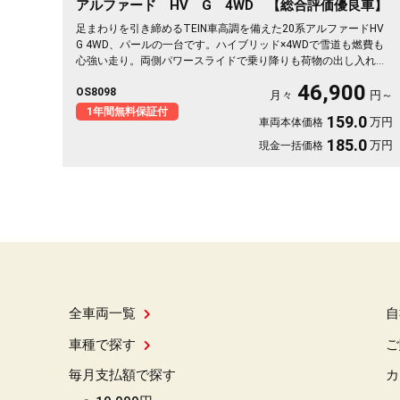
アルファード HV G 4WD 【総合評価優良車】
足まわりを引き締めるTEIN車高調を備えた20系アルファードHV
G 4WD、パールの一台です。ハイブリッド×4WDで雪道も燃費も
心強い走り。両側パワースライドで乗り降りも荷物の出し入れも
スッと楽々。2列目キャプテンシート＆オットマンで、長距離の移
46,900
OS8098
動もゆったりくつろげます。仕事終わりの遠出も、趣味の遠征も
月々
円～
余裕の空間で。この一台なら移動そのものが楽しみに変わります
1年間無料保証付
159.0
万円
車両本体価格
🚗✨💺🙌😎《1年保証付》
185.0
万円
現金一括価格
全車両一覧
自
車種で探す
ご
毎月支払額で探す
カ