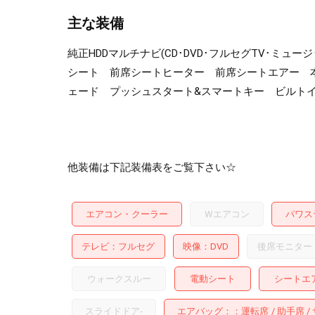
主な装備
純正HDDマルチナビ(CD･DVD･フルセグTV･ミ
シート 前席シートヒーター 前席シートエアー 
ェード プッシュスタート&スマートキー ビルトイン
他装備は下記装備表をご覧下さい☆
エアコン・クーラー
Wエアコン
パワス
テレビ
フルセグ
映像
DVD
後席モニター
ウォークスルー
電動シート
シートエ
スライドドア
-
エアバッグ：
運転席
助手席