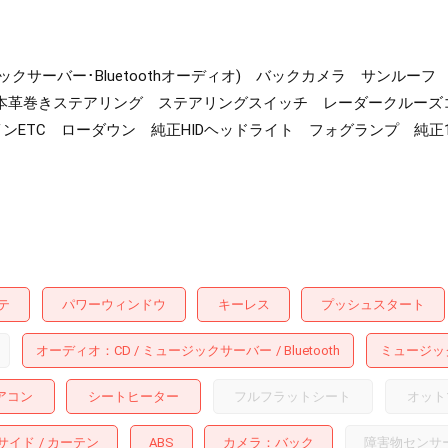
ュージックサーバー･Bluetoothオーディオ) バックカメラ サン
本革巻きステアリング ステアリングスイッチ レーダークルーズコ
ETC ローダウン 純正HIDヘッドライト フォグランプ 純正1
テ
パワーウィンドウ
キーレス
プッシュスタート
オーディオ
CD
ミュージックサーバー
Bluetooth
ミュージッ
アコン
シートヒーター
フルフラットシート
オット
サイド
カーテン
ABS
カメラ
バック
障害物センサ