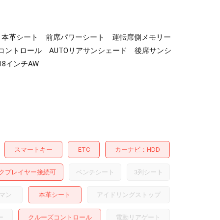
ルーフ 本革シート 前席パワーシート 運転席側メモリー
ントロール AUTOリアサンシェード 後席サンシ
8インチAW
スマートキー
ETC
カーナビ
HDD
クプレイヤー接続可
ベンチシート
3列シート
マン
本革シート
アイドリングストップ
ー
クルーズコントロール
電動リアゲート