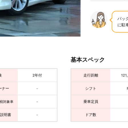
バッ
に駐車
基本スペック
検
2年付
走行距離
121
ーナー
-
シフト
-
乗車定員
税対象車
説明書
-
ドア数