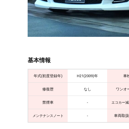
基本情報
年式(初度登録年)
H21(2009)年
車
修復歴
なし
ワンオ
禁煙車
-
エコカー減
-
車両取扱
メンテナンスノート