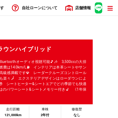
す
自社ローン
について
店舗
情報
クラウンハイブリッド
uetoothオーディオ視聴可能🎵🎶 3,500ccの大排
費は14.0km/L⛽ インテリアは本革シートやサン
高級感満載です💎 レーダークルーズコントロール
も楽々🗾 エクステリアデザインはローダウンによ
😎 シートヒーター&シートエアでどの季節でも快適
はのパワーシート&シートメモリー付き💺 《1年保
走行距離
車検
修復歴
121,000km
2年付
なし