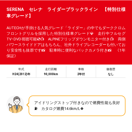
SERENA セレナ ライダーブラックライン 【特別仕様
車グレード】
AUTECHが手掛ける人気グレード「ライダー」の中でもダーククロム
フロントグリルを採用した特別仕様車グレード💎 走行中フルセグ
TV･DVD視聴可能💿📺 ALPINEフリップダウンモニター付き📺 両側
パワースライドドアはもちろん、社外ドライブレコーダーも付いてお
り安全性も抜群です📸 駐車時に便利なバックカメラ付き📸 《1年
保証》
年式
走行距離
車検
修復歴
H24(2012)年
90,000km
2年付
なし
アイドリングストップ付きなので燃費性能も良好
⛽ カタログ燃費14.6km/L🍀