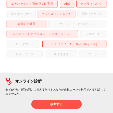
エアバッグ：
運転席
助手席
ABS
カメラ
バック
障害物センサー
クルーズコントロール
電動リアゲート
盗難防止装置
サンルーフ・ガラスルーフ
ヘッドライトオプション
ディスチャージド
フルエアロ
ローダウン
アルミホイール
：純正 (16インチ)
リフトアップ
寒冷地仕様
ターボ
オンライン診断
わずか1分、9問の問いに答えるだけ！あなたが自社ローンを利用できるか試して
みませんか。
診断する