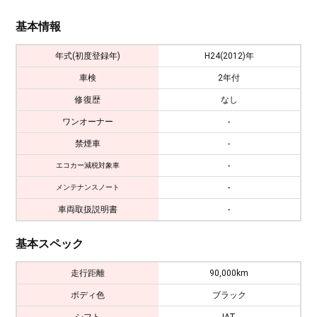
基本情報
年式(初度登録年)
H24(2012)年
車検
2年付
修復歴
なし
ワンオーナー
-
禁煙車
-
-
エコカー減税対象車
-
メンテナンスノート
車両取扱説明書
-
基本スペック
走行距離
90,000km
ボディ色
ブラック
シフト
IAT