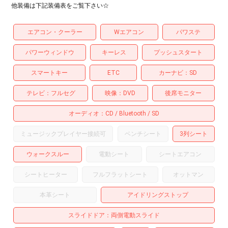
他装備は下記装備表をご覧下さい☆
エアコン・クーラー
Wエアコン
パワステ
パワーウィンドウ
キーレス
プッシュスタート
スマートキー
ETC
カーナビ
SD
テレビ
フルセグ
映像
DVD
後席モニター
オーディオ
CD
Bluetooth
SD
ミュージックプレイヤー接続可
ベンチシート
3列シート
ウォークスルー
電動シート
シートエアコン
シートヒーター
フルフラットシート
オットマン
本革シート
アイドリングストップ
スライドドア
両側電動スライド