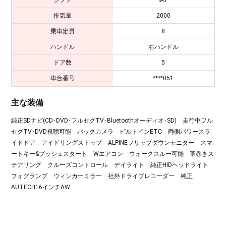
排気量
2000
乗車定員
8
ハンドル
右ハンドル
ドア数
5
車台番号
****051
主な装備
純正SDナビ(CD･DVD･フルセグTV･Bluetoothオーディオ･SD) 走行中フル
セグTV･DVD視聴可能 バックカメラ ビルトインETC 両側パワースラ
イドドア アイドリングストップ ALPINEフリップダウンモニター スマ
ートキー&プッシュスタート Wエアコン ウォークスルー可能 革巻きス
テアリング クルーズコントロール デイライト 純正HIDヘッドライト
フォグランプ ウィンカーミラー 社外ドライブレコーダー 純正
AUTECH16インチAW