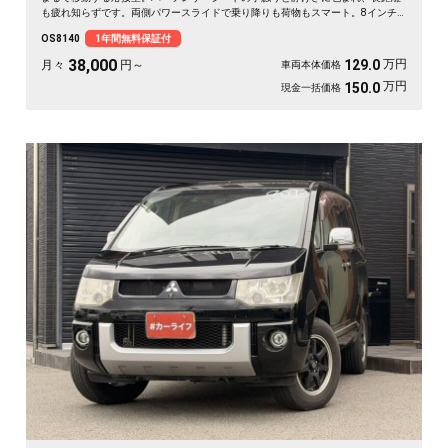
も疲れ知らずです。両側パワースライドで乗り降りも荷物もスマート。8インチ
SDナビで初めての道も迷わず、休日の遠出やゴルフ仲間との旅もぐっと楽しく。
OS8140
1年間無料保証付
パールの艶やかなボディが週末を格上げしてくれます。心地よさで選ぶなら《1
年保証付》💺✨🚗🎵💎
38,000
万円
129.0
月々
円～
車両本体価格
万円
150.0
現金一括価格