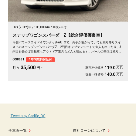
H24(2012)年
108,000km
車検2年付
ステップワゴンスパーダ Z【総合評価優良車】
両側パワースライド＆ワンタッチAUTOで、両手が塞がっていても乗り降りスイ
スイのステップワゴンスパーダZ。2列目キャプテンシートで大人もゆったり、3
列目を畳めば自転車もアウトドア道具もどんと積めます。パールの車体は取り回
しも良く、送迎から週末の遠出まで大活躍。前後ドラレコで万が一の時も映像が
OS8081
1年間無料保証付
しっかり残せて安心。天井のフリップダウンモニターで長距離も退屈知らず。毎
日の相棒にぴったりの一台です🚗✨💺🙌😊《1年保証付》
35,500
万円
119.0
月々
円～
車両本体価格
万円
140.0
現金一括価格
Tweets by Carlife_OS
全車両一覧
自社ローンについて