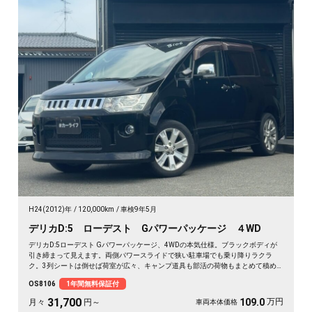
H24(2012)年
120,000km
車検9年5月
デリカD:5 ローデスト Gパワーパッケージ ４WD
デリカD:5ローデスト Gパワーパッケージ、4WDの本気仕様。ブラックボディが
引き締まって見えます。両側パワースライドで狭い駐車場でも乗り降りラクラ
ク。3列シートは倒せば荷室が広々、キャンプ道具も部活の荷物もまとめて積め
ます。バックカメラで大きな車体もスッと駐車OK。雪道もアウトドアも仲間との
OS8106
1年間無料保証付
遠出も、これ一台で頼れる相棒に🚗✨💺🙌。安心して長く乗れる《1年保証付》で
す😊
31,700
万円
109.0
月々
円～
車両本体価格