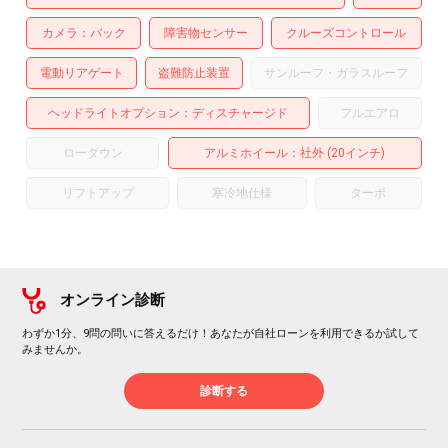
カメラ
バック
障害物センサー
クルーズコントロール
電動リアゲート
盗難防止装置
サンルーフ・ガラスルーフ
ヘッドライトオプション
ディスチャージド
フルエアロ
ローダウン
アルミホイール
：社外 (20インチ)
リフトアップ
寒冷地仕様
ターボ
オンライン診断
わずか1分、9問の問いに答えるだけ！あなたが自社ローンを利用できるか試して
みませんか。
診断する