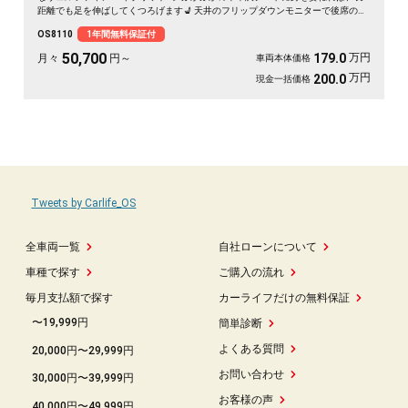
距離でも足を伸ばしてくつろげます💺 天井のフリップダウンモニターで後席の時
間も退屈知らず。両側スライドドアで乗り降りもスマート、仲間との遠出も静か
OS8110
1年間無料保証付
で快適な空間が待っています。四輪駆動だから雪道もどんと来い。毎日の移動が
特別なひとときに変わる一台です✨《1年保証付》🚗👑
50,700
万円
179.0
月々
円～
車両本体価格
万円
200.0
現金一括価格
Tweets by Carlife_OS
全車両一覧
自社ローンについて
車種で探す
ご購入の流れ
毎月支払額で探す
カーライフだけの無料保証
〜19,999円
簡単診断
よくある質問
20,000円〜29,999円
お問い合わせ
30,000円〜39,999円
お客様の声
40,000円〜49,999円