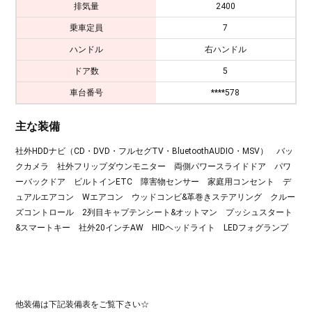
排気量
2400
乗車定員
7
ハンドル
右ハンドル
ドア数
5
車台番号
****578
主な装備
社外HDDナビ（CD・DVD・フルセグTV・BluetoothAUDIO・MSV） バッ
クカメラ 社外フリップダウンモニター 両側パワースライドドア パワ
ーバックドア ビルトインETC 障害物センサー 家庭用コンセント デ
ュアルエアコン Wエアコン ウッドコンビ&革巻きステアリング クルー
ズコントロール 2列目キャプテンシート&オットマン プッシュスタート
&スマートキー 社外20インチAW HIDヘッドライト LEDフォグランプ
他装備は下記装備表をご覧下さい☆