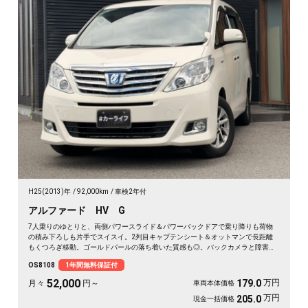
H25(2013)年
92,000km
車検2年付
アルファード HV G
7人乗りのゆとりと、両側パワースライド＆パワーバックドアで乗り降りも荷物
の積み下ろしも片手でスイスイ。2列目キャプテンシート＆オットマンで長距離
もくつろぎ移動。ゴールドパールの落ち着いた質感も◎。バックカメラと障害物
センサーで大きな車体もスッと駐車。仲間との遠出も送迎も一台で頼れる相棒に
OS8108
1年間無料保証付
🚗✨💺🙌😊。ロングドライブが待ち遠しくなる一台です《1年保証付》👑
52,000
万円
179.0
月々
円～
車両本体価格
万円
205.0
現金一括価格