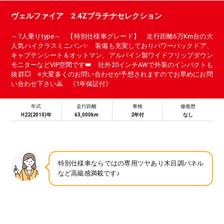
ヴェルファイア 2.4Zプラチナセレクション
～7人乗りtype～ 【特別仕様車グレード】 走行距離6万Km台の大
人気ハイクラスミニバン✨ 装備も充実しておりパワーバックドア、
キャプテンシート＆オットマン、アルパイン製ワイドフリップダウン
モニターなどVIP空間です👑 社外20インチAWで外装のインパクトも
抜群💥 ※大変多くのお問い合わせが予想されますのでお早めにお問
い合わせ下さい🙇 《1年保証付》
年式
走行距離
車検
修復歴
H22(2010)年
63,000km
2年付
なし
特別仕様車ならではの専用ツヤあり木目調パネル
など高級感満載です♪