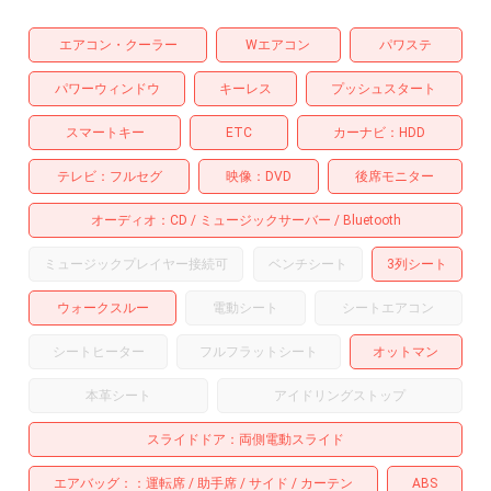
エアコン・クーラー
Wエアコン
パワステ
パワーウィンドウ
キーレス
プッシュスタート
スマートキー
ETC
カーナビ
HDD
テレビ
フルセグ
映像
DVD
後席モニター
オーディオ
CD
ミュージックサーバー
Bluetooth
ミュージックプレイヤー接続可
ベンチシート
3列シート
ウォークスルー
電動シート
シートエアコン
シートヒーター
フルフラットシート
オットマン
本革シート
アイドリングストップ
スライドドア
両側電動スライド
エアバッグ：
運転席
助手席
サイド
カーテン
ABS