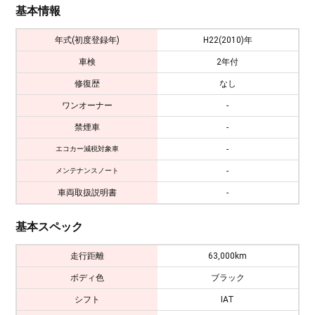
基本情報
年式(初度登録年)
H22(2010)年
車検
2年付
修復歴
なし
ワンオーナー
-
禁煙車
-
-
エコカー減税対象車
-
メンテナンスノート
車両取扱説明書
-
基本スペック
走行距離
63,000km
ボディ色
ブラック
シフト
IAT