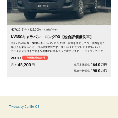
H27(2015)年
122,000km
車検1年付
NV350キャラバン ロングDX【総合評価優良車】
働くバンの定番、NV350キャラバン ロングDX。荷室を優先しつつ、後席を起こ
せば人も乗せられる二刀流の実力派です。純正SDナビでフルセグTVもバッチリ、
バックカメラ付きで大きな車体の駐車もスッと決まります。ドライブレコーダー
搭載だから、万が一の時も映像で安心。両側スライドで荷物の積み下ろしも
OS8134
1年間無料保証付
楽々。仕事道具を満載して現場へ、休日は趣味の遠出へ。使い方は自由自在。ま
ずはこの走りやすさを体感してください《1年保証付》🚗✨💫👍🎵
48,200
万円
164.0
月々
円～
車両本体価格
万円
190.0
現金一括価格
Tweets by Carlife_OS