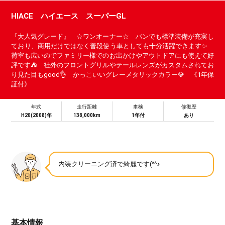
HIACE ハイエース スーパーGL
『大人気グレード』 ☆ワンオーナー☆ バンでも標準装備が充実し
ており、商用だけではなく普段使う車としても十分活躍できます✨
荷室も広いのでファミリー様でのお出かけやアウトドアにも使えて好
評です⛺ 社外のフロントグリルやテールレンズがカスタムされてお
り見た目もgood👌 かっこいいグレーメタリックカラー💎 《1年保
証付》
年式
走行距離
車検
修復歴
H20(2008)年
138,000km
1年付
あり
内装クリーニング済で綺麗です(^^♪
基本情報