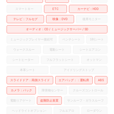
スマートキー
ETC
カーナビ
HDD
テレビ
フルセグ
映像
DVD
後席モニター
オーディオ
CD
ミュージックサーバー
SD
ミュージックプレイヤー接続可
ベンチシート
3列シート
ウォークスルー
電動シート
シートエアコン
シートヒーター
フルフラットシート
オットマン
本革シート
アイドリングストップ
スライドドア
両側スライド
エアバッグ：
運転席
ABS
カメラ
バック
障害物センサー
クルーズコントロール
電動リアゲート
盗難防止装置
サンルーフ・ガラスルーフ
ヘッドライトオプション
-
フルエアロ
ローダウン