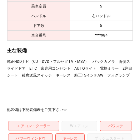
乗車定員
5
ハンドル
右ハンドル
ドア数
5
車台番号
****984
主な装備
純正HDDナビ（CD・DVD・フルセグTV・MSV） バックカメラ 両側ス
ライドドア ETC 家庭用コンセント AUTOライト 電格ミラー 2列目
シート 後席送風スイッチ キーレス 純正15インチAW フォグランプ
他装備は下記装備表をご覧下さい☆
エアコン・クーラー
Wエアコン
パワステ
パワーウィンドウ
キーレス
プッシュスタート