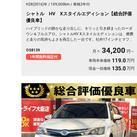
H28(2016)年
109,000km
車検2年付
シャトル HV Xスタイルエディション【総合評価
優良車】
ハイブリッドの静かな走り出しに、キリッと引き締まったローダ
ウン＆フルエアロ。シャトルHV Xスタイルエディションは、燃費
と走りの気持ちよさを両立した一台です。社外17インチとマフラ
ーで、街乗りも遠出も軽快に🚗パドルシフトで自分好みの走りも
34,200
OS8139
楽しめます。8インチSDナビとバックカメラで初めての道も安
月々
円～
心。仕事帰りにふらっと寄り道、休日は荷物を積んでロングドラ
1年間無料保証付
119.0
万円
車両本体価格
イブへ✨走りにこだわる方に《1年保証付》💫
135.0
万円
現金一括価格