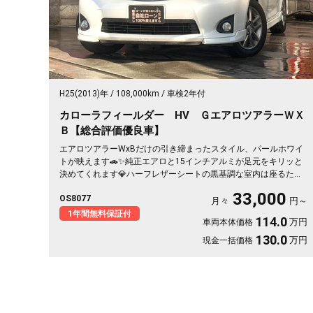
H25(2013)年
108,000km
車検2年付
カローラフィールダー HV ＧエアロツアラーＷＸ
Ｂ【総合評価優良車】
エアロツアラーWxBだけの引き締まったスタイル、パールホワイ
トが映えます🚗✨純正エアロと15インチアルミが足元をキリッと
決めてくれます💎ハーフレザーシートの黒基調な室内は座るたび
気分が上がる一台👑純正HDDナビにフルセグTV、バックカメラ付
33,000
OS8077
きで狭い駐車場もスッと安心です😊週末の遠出も日々の通勤も、
月々
円～
これ一台で気持ちよく走り出せます🎵《1年保証付》
1年間無料保証付
114.0
万円
車両本体価格
130.0
万円
現金一括価格