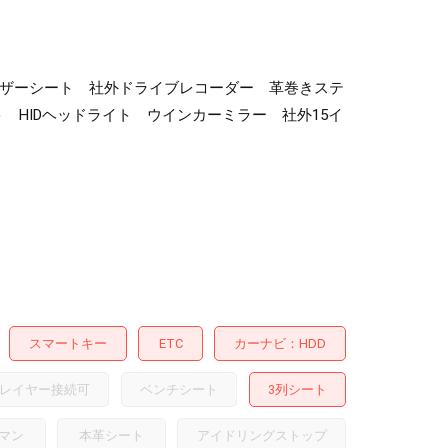
フレザーシート 社外ドライブレコーダー 革巻きステ
 HIDヘッドライト ウインカーミラー 社外15イ
スマートキー
ETC
カーナビ
HDD
レイヤー接続可
ベンチシート
3列シート
マン
本革シート
アイドリングストップ