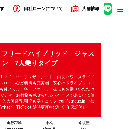
す
自社ローン
について
店舗
情報
HV フリードハイブリッド ジャス
ョン 7人乗りタイプ
リッド ハーフレザーシート、両側パワースライド
トロールなど装備も充実🙌 安心のドライブレコー
も付いてます🥳 ファミリー様にもお乗りいただけ
りです💺 お荷物も載せられるスペースがあるので使
大阪店専用HPも要チェック❗carlifegroup.jp で検
ram・Twitter・TikTokも随時更新中❗❗🌛《1年保証付》
走行距離
車検
修復歴