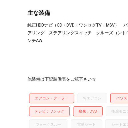
主な装備
純正HDDナビ（CD・DVD・ワンセグTV・MSV
アリング ステアリングスイッチ クルーズコントロ
ンチAW
他装備は下記装備表をご覧下さい☆
エアコン・クーラー
Wエアコン
パワス
テレビ
ワンセグ
映像
DVD
後席モニ
ウォークスルー
電動シート
シートエ