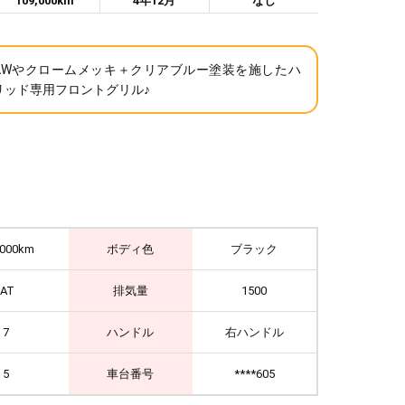
109,000km
4年12月
なし
AWやクロームメッキ＋クリアブルー塗装を施したハ
リッド専用フロントグリル♪
,000km
ボディ色
ブラック
IAT
排気量
1500
7
ハンドル
右ハンドル
5
車台番号
****605