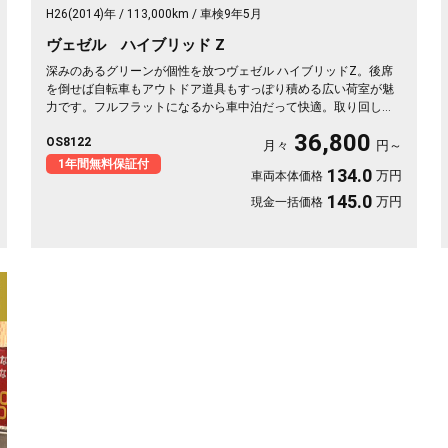
H26(2014)年
113,000km
車検9年5月
ヴェゼル ハイブリッド Z
深みのあるグリーンが個性を放つヴェゼル ハイブリッドZ。後席
を倒せば自転車もアウトドア道具もすっぽり積める広い荷室が魅
力です。フルフラットになるから車中泊だって快適。取り回しの
良いサイズでバックカメラ付き、狭い駐車場もスッと収まりま
36,800
OS8122
す。休日は思い立ったら遠出、平日は日々の相棒に。ドライブレ
月々
円～
コーダー付きで万が一の時も映像で安心。走りに彩りを添える一
1年間無料保証付
134.0
万円
車両本体価格
台です《1年保証付》🚗✨💚💺😎
145.0
万円
現金一括価格