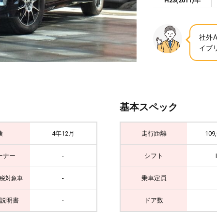
H23(2011)年
社外
イブ
基本スペック
検
4年12月
走行距離
109
ーナー
-
シフト
-
乗車定員
税対象車
説明書
-
ドア数