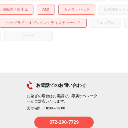
運転席
助手席
ABS
カメラ
バック
障害物センサ
ヘッドライトオプション
ディスチャージド
フルエアロ
ターボ
お電話でのお問い合わせ
お急ぎの場合はお電話で。専属オペレータ
ーがご対応いたします。
受付時間：10:00～18:00
072-290-7729