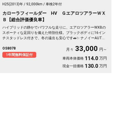
H25(2013)年
92,000km
車検2年付
カローラフィールダー HV ＧエアロツアラーＷＸ
Ｂ【総合評価優良車】
ハイブリッドの静かでパワフルな走りに、エアロツアラーWXBの
スポーティな足回りを備えた特別仕様。ブラックボディに16イン
チスタッドレス付きで、冬の遠出も安心です🚗✨ ナノイーAUTO
エアコンとハーフレザーシートで車内は快適そのもの。純正SDナ
33,000
OS8078
ビとバックカメラで、初めての道も駐車もスッと決まります🎵 週
月々
円～
末のドライブも通勤も、燃費を気にせず走り出せる一台💫《1年保
1年間無料保証付
114.0
万円
車両本体価格
証付》👍
130.0
万円
現金一括価格