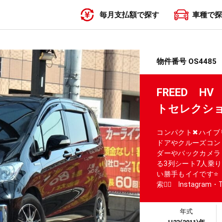
毎月支払額で探す
車種で探
〜19,999円
20,000円〜29,999円
30,000円〜39,999円
40,000円〜49,999円
50,000円〜
物件番号 OS4485
FREED 
トセレクシ
コンパクト✖ハイブ
ドアやクルーズコン
ダーやバックカメラ
る3列シート7人乗
い勝手もイイです⭐ 🌜
索🕵️‍♂️ Instag
年式