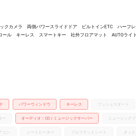
） バックカメラ 両側パワースライドドア ビルトインETC ハー
ール キーレス スマートキー 社外フロアマット AUTOライト
テ
パワーウィンドウ
キーレス
プッシュスタート
ター
オーディオ
CD
ミュージックサーバー
ミュージックプ
アコン
シートヒーター
フルフラットシート
オット