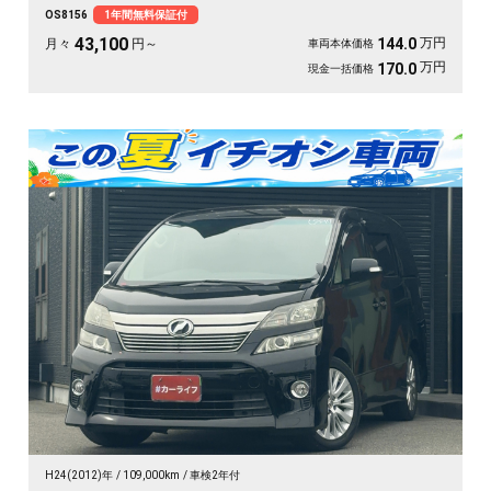
らく💺 バックカメラ付きで大きな車体でも駐車が安心です👍 仲間との遠出
OS8156
1年間無料保証付
も、仕事道具の積み込みも、この一台で快適にこなせます🎵 細部まで丁寧に手
入れされた綺麗な一台、《1年保証付》で毎日を支えます🚗
43,100
万円
144.0
月々
円～
車両本体価格
万円
170.0
現金一括価格
H24(2012)年
109,000km
車検2年付