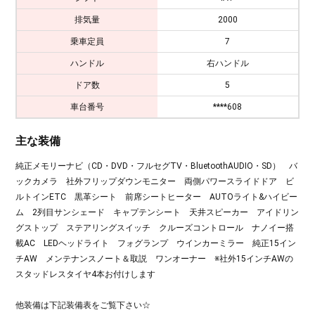
排気量
2000
乗車定員
7
ハンドル
右ハンドル
ドア数
5
車台番号
****608
主な装備
純正メモリーナビ（CD・DVD・フルセグTV・BluetoothAUDIO・SD） バ
ックカメラ 社外フリップダウンモニター 両側パワースライドドア ビ
ルトインETC 黒革シート 前席シートヒーター AUTOライト&ハイビー
ム 2列目サンシェード キャプテンシート 天井スピーカー アイドリン
グストップ ステアリングスイッチ クルーズコントロール ナノイー搭
載AC LEDヘッドライト フォグランプ ウインカーミラー 純正15イン
チAW メンテナンスノート＆取説 ワンオーナー ※社外15インチAWの
スタッドレスタイヤ4本お付けします
他装備は下記装備表をご覧下さい☆