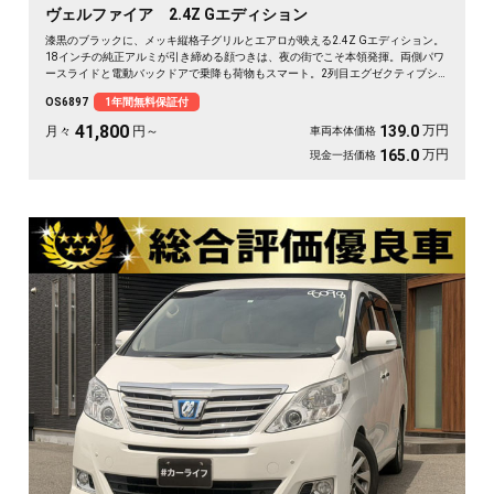
ヴェルファイア 2.4Z Gエディション
漆黒のブラックに、メッキ縦格子グリルとエアロが映える2.4Z Gエディション。
18インチの純正アルミが引き締める顔つきは、夜の街でこそ本領発揮。両側パワ
ースライドと電動バックドアで乗降も荷物もスマート。2列目エグゼクティブシ
ート＆オットマンで、仕事帰りの移動も一気にくつろぎ空間に変わります。フリ
OS6897
1年間無料保証付
ップダウンモニターで後席の時間も特別に。長く付き合える一台として《1年保
証付》でお渡しします🚗✨💎💺😎
41,800
万円
139.0
月々
円～
車両本体価格
万円
165.0
現金一括価格