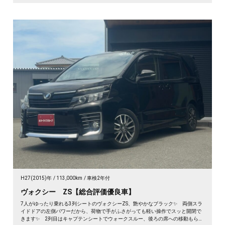
H27(2015)年
113,000km
車検2年付
ヴォクシー ZS【総合評価優良車】
7人がゆったり乗れる3列シートのヴォクシーZS、艶やかなブラック✨ 両側スラ
イドドアの左側パワーだから、荷物で手がふさがっても軽い操作でスッと開閉で
きます✨ 2列目はキャプテンシートでウォークスルー、後ろの席への移動もらく