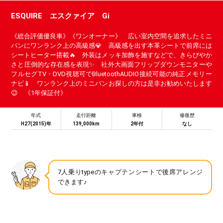
ESQUIRE エスクァイア Gi
《総合評価優良車》《ワンオーナー》 広い室内空間を追求したミニ
バンにワンランク上の高級感💎 高級感を出す本革シートで前席には
シートヒーター搭載🔥 外装はメッキ加飾を施すなどで、きらびやか
さと圧倒的な存在感を表現✨ 社外大画面フリップダウンモニターや
フルセグTV・DVD視聴可でBluetoothAUDIO接続可能の純正メモリー
ナビ📱 ワンランク上のミニバンお探しの方は是非お勧めいたします
😉 《1年保証付》
年式
走行距離
車検
修復歴
H27(2015)年
139,000km
2年付
なし
7人乗りtypeのキャプテンシートで後席アレンジ
できます♪