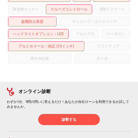
障害物センサー
クルーズコントロール
電動リアゲート
盗難防止装置
サンルーフ・ガラスルーフ
ヘッドライトオプション
LED
フルエアロ
ローダウン
アルミホイール
：純正 (15インチ)
リフトアップ
寒冷地仕様
ターボ
オンライン診断
わずか1分、9問の問いに答えるだけ！あなたが自社ローンを利用できるか試して
みませんか。
診断する