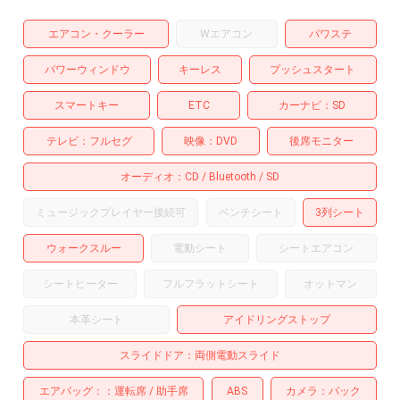
エアコン・クーラー
Wエアコン
パワステ
パワーウィンドウ
キーレス
プッシュスタート
スマートキー
ETC
カーナビ
SD
テレビ
フルセグ
映像
DVD
後席モニター
オーディオ
CD
Bluetooth
SD
ミュージックプレイヤー接続可
ベンチシート
3列シート
ウォークスルー
電動シート
シートエアコン
シートヒーター
フルフラットシート
オットマン
本革シート
アイドリングストップ
スライドドア
両側電動スライド
エアバッグ：
運転席
助手席
ABS
カメラ
バック