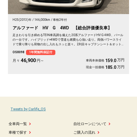
H25(2013)年
146,000km
車検2年付
アルファード HV G 4WD 【総合評価優良車】
足まわりを引き締めるTEIN車高調を備えた20系アルファードHV G 4WD、パール
の一台です。ハイブリッド×4WDで雪道も燃費も心強い走り。両側パワースライ
ドで乗り降りも荷物の出し入れもスッと楽々。2列目キャプテンシート＆オット
マンで、長距離の移動もゆったりくつろげます。仕事終わりの遠出も、趣味の遠
OS8098
1年間無料保証付
征も余裕の空間で。この一台なら移動そのものが楽しみに変わります🚗✨💺🙌😎
《1年保証付》
46,900
万円
159.0
月々
円～
車両本体価格
万円
185.0
現金一括価格
Tweets by Carlife_OS
全車両一覧
自社ローンについて
車種で探す
ご購入の流れ