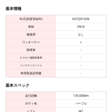
基本情報
年式(初度登録年)
H27(2015)年
車検
2年付
修復歴
なし
ワンオーナー
○
禁煙車
-
-
エコカー減税対象車
-
メンテナンスノート
車両取扱説明書
-
基本スペック
走行距離
139,000km
ボディ色
パープル
シフト
IAT