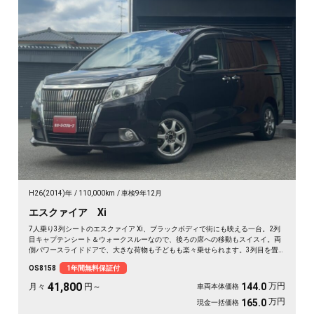
H26(2014)年
110,000km
車検9年12月
エスクァイア Xi
7人乗り3列シートのエスクァイア Xi、ブラックボディで街にも映える一台。2列
目キャプテンシート＆ウォークスルーなので、後ろの席への移動もスイスイ。両
側パワースライドドアで、大きな荷物も子どもも楽々乗せられます。3列目を畳
めば長尺物やアウトドア道具もたっぷり。フルセグTV視聴可能なナビとビルトイ
OS8158
1年間無料保証付
ンETCで週末の遠出も快適そのもの。仲間との旅行にも送迎にも頼れる相棒です
🚗✨💺🙌。安心の《1年保証付》でお渡しします😊
41,800
万円
144.0
月々
円～
車両本体価格
万円
165.0
現金一括価格