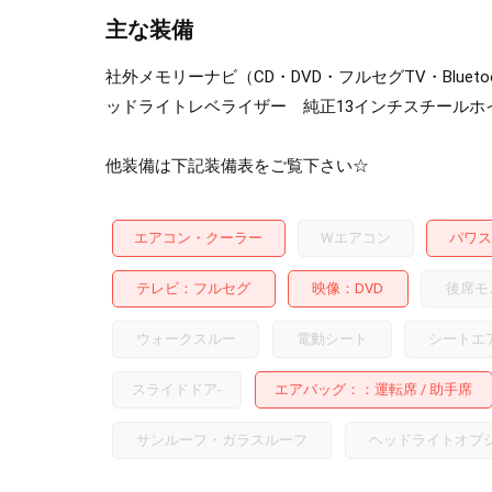
主な装備
社外メモリーナビ（CD・DVD・フルセグTV・Blue
ッドライトレベライザー 純正13インチスチールホ
他装備は下記装備表をご覧下さい☆
エアコン・クーラー
Wエアコン
パワス
テレビ
フルセグ
映像
DVD
後席モ
ウォークスルー
電動シート
シートエ
スライドドア
-
エアバッグ：
運転席
助手席
サンルーフ・ガラスルーフ
ヘッドライトオプ