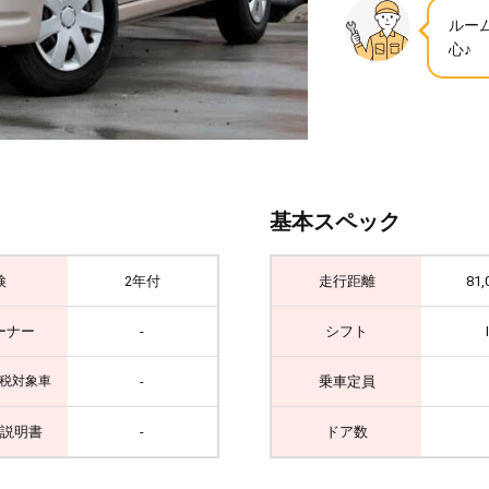
ルー
心♪
基本スペック
検
2年付
走行距離
81,
ーナー
-
シフト
-
乗車定員
税対象車
説明書
-
ドア数