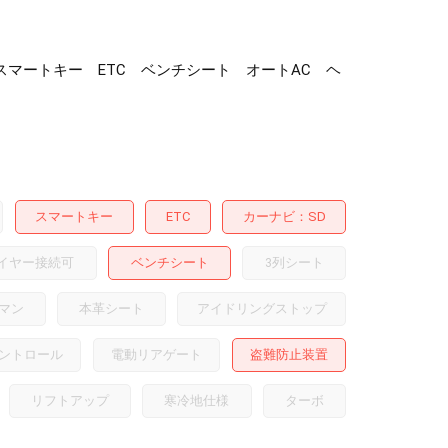
ラ スマートキー ETC ベンチシート オートAC ヘ
スマートキー
ETC
カーナビ
SD
イヤー接続可
ベンチシート
3列シート
マン
本革シート
アイドリングストップ
ントロール
電動リアゲート
盗難防止装置
リフトアップ
寒冷地仕様
ターボ