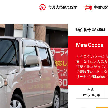
毎月支払額で探す
車種で探
〜19,999円
20,000円〜29,999円
30,000円〜39,999円
40,000円〜49,999円
50,000円〜
物件番号 OS4584
Mira Co
カタログカラーに
🌸 女性に大人気
可愛く仕上がってお
で普段使いにピッタ
リーナビでBluetoo
年式
H21(2009)年