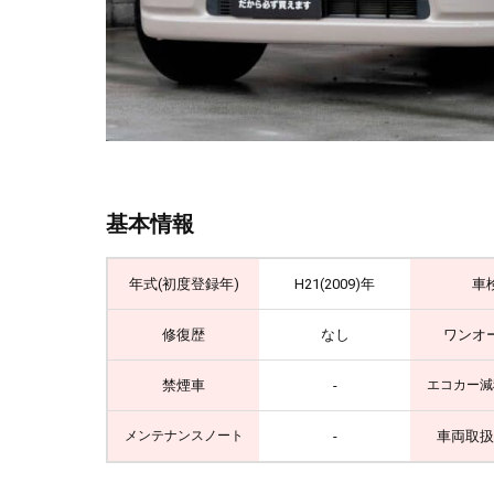
基本情報
年式(初度登録年)
H21(2009)年
車
修復歴
なし
ワンオ
禁煙車
-
エコカー減
-
車両取扱
メンテナンスノート