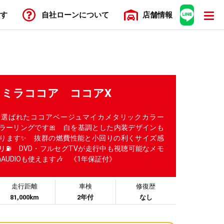
す
自社ローン
について
店舗
情報
coa ミラココア ココアX
も選ばれたココアベージュマイカメタリックカラー
カラーリングです🎀 白を基調とした内装デザインも
ります✨ 抜群の燃費性能と小回りの利くサイズ感
リ⛽ DVD・フルセグTVが走行中も視聴可能なメモ
thAUDIOも使えます🎶 《1年保証付》
走行距離
車検
修復歴
81,000km
2年付
なし