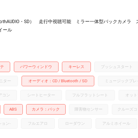
toothAUDIO・SD） 走行中視聴可能 ミラー一体型バックカメ
イール
テ
パワーウィンドウ
キーレス
プッシュスタート
ニター
オーディオ
CD
Bluetooth
SD
ミュージックプレ
アコン
シートヒーター
フルフラットシート
オット
ABS
カメラ
バック
障害物センサー
クルーズコ
ション
-
フルエアロ
ローダウン
アルミホイール