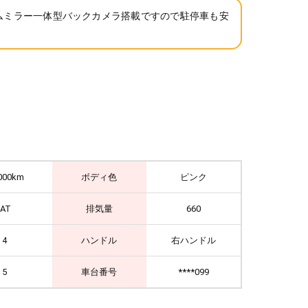
ムミラー一体型バックカメラ搭載ですので駐停車も安
000km
ボディ色
ピンク
IAT
排気量
660
4
ハンドル
右ハンドル
5
車台番号
****099