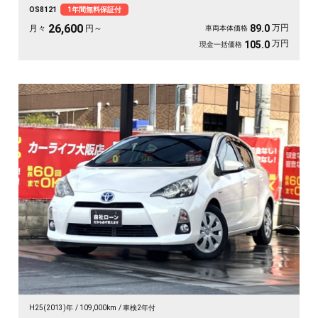
シートで、通勤も送迎も気分よく過ごせます💺月々26600〜で叶う黒ボディの上
OS8121
1年間無料保証付
品なハイブリッド。走りも家計もやさしい一台を、安心の《1年保証付》でどう
ぞ😊
26,600
万円
89.0
月々
円～
車両本体価格
万円
105.0
現金一括価格
H25(2013)年
109,000km
車検2年付