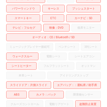
パワーウィンドウ
キーレス
プッシュスタート
スマートキー
ETC
カーナビ
SD
テレビ
フルセグ
映像
DVD
後席モニター
オーディオ
CD
Bluetooth
SD
ミュージックプレイヤー接続可
ベンチシート
3列シート
ウォークスルー
電動シート
シートエアコン
シートヒーター
フルフラットシート
オットマン
本革シート
アイドリングストップ
スライドドア
片側スライド
エアバッグ：
運転席
助手席
ABS
カメラ
バック
障害物センサー
クルーズコントロール
電動リアゲート
盗難防止装置