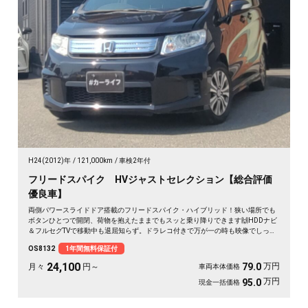
H24(2012)年
121,000km
車検2年付
フリードスパイク HVジャストセレクション【総合評価
優良車】
両側パワースライドドア搭載のフリードスパイク・ハイブリッド！狭い場所でも
ボタンひとつで開閉、荷物を抱えたままでもスッと乗り降りできます🙌HDDナビ
＆フルセグTVで移動中も退屈知らず。ドラレコ付きで万が一の時も映像でしっか
り安心です。低床フルフラットで車中泊やアウトドアの相棒にも最適🎵ハーフレ
OS8132
1年間無料保証付
ザーシートが移動をワンランク上質にしてくれる一台。月々24100円〜で手が届
きます。じっくり乗り込めるこのお車、《1年保証付》です✨🚗💺
24,100
万円
79.0
月々
円～
車両本体価格
万円
95.0
現金一括価格