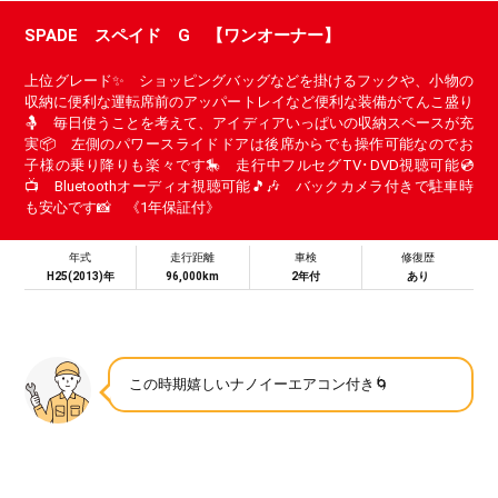
SPADE スペイド G 【ワンオーナー】
上位グレード✨ ショッピングバッグなどを掛けるフックや、小物の
収納に便利な運転席前のアッパートレイなど便利な装備がてんこ盛り
🤱 毎日使うことを考えて、アイディアいっぱいの収納スペースが充
実📦 左側のパワースライドドアは後席からでも操作可能なのでお
子様の乗り降りも楽々です🎠 走行中フルセグTV･DVD視聴可能💿
📺 Bluetoothオーディオ視聴可能🎵🎶 バックカメラ付きで駐車時
も安心です📸 《1年保証付》
年式
走行距離
車検
修復歴
H25(2013)年
96,000km
2年付
あり
この時期嬉しいナノイーエアコン付き🌀