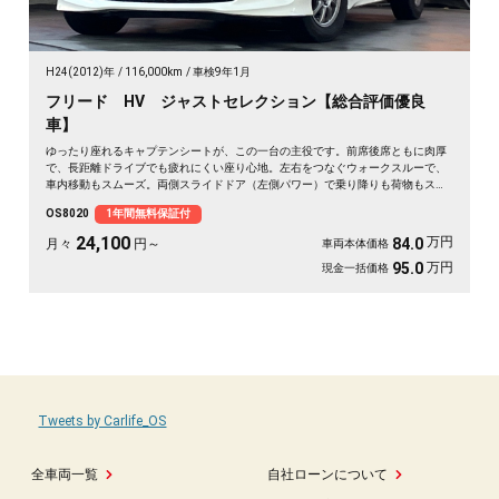
H24(2012)年
116,000km
車検9年1月
フリード HV ジャストセレクション【総合評価優良
車】
ゆったり座れるキャプテンシートが、この一台の主役です。前席後席ともに肉厚
で、長距離ドライブでも疲れにくい座り心地。左右をつなぐウォークスルーで、
車内移動もスムーズ。両側スライドドア（左側パワー）で乗り降りも荷物もスイ
スイ。バックカメラ付きで狭い駐車場も安心です。休日は仲間を乗せて遠出、そ
OS8020
1年間無料保証付
んな時間が似合う一台。月々24100〜で始められます。走りを支えるHVで燃費も
心強い✨🚗💺🎵😊《1年保証付》
24,100
万円
84.0
月々
円～
車両本体価格
万円
95.0
現金一括価格
Tweets by Carlife_OS
全車両一覧
自社ローンについて