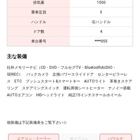
排気量
1500
乗車定員
5
ハンドル
右ハンドル
ドア数
4
車台番号
****055
主な装備
社外メモリーナビ（CD・DVD・フルセグTV・BluetoothAUDIO・
SDREC） バックカメラ 左側パワースライドドア センターピラーレ
ス ETC プッシュスタート&スマートキー AUTOライト 革巻きステア
リング ステアリングスイッチ 運転席側シートヒーター ナノイー搭載
AUTOエアコン HIDヘッドライト 純正15インチスチールホイール
他装備は下記装備表をご覧下さい☆
エアコン・クーラー
Wエアコン
パワステ