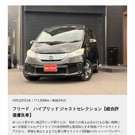
H25(2013)年
111,000km
車検2年付
フリード ハイブリッド ジャストセレクション【総合評
価優良車】
ゆったり見やすい純正9インチSDナビが、初めての道もお出かけも心強い相棒に
🚗✨大画面フルセグでドライブの休憩時間も退屈知らず🎵両側パワースライドド
アだから、荷物を抱えたままでも乗り降りスイスイ✌️肌触りのいいハーフレザー