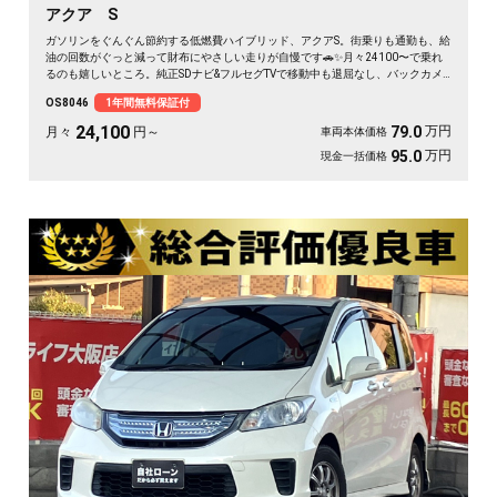
アクア S
ガソリンをぐんぐん節約する低燃費ハイブリッド、アクアS。街乗りも通勤も、給
油の回数がぐっと減って財布にやさしい走りが自慢です🚗✨月々24100〜で乗れ
るのも嬉しいところ。純正SDナビ&フルセグTVで移動中も退屈なし、バックカメ
ラと障害物センサーで狭い駐車場もスッと安心。ETC付きだから週末の遠出も高
OS8046
1年間無料保証付
速スイスイ。仕事帰りの買い物も休日ドライブも快適にこなす一台です🎵毎日の
相棒にぴったりですよ😊《1年保証付》
24,100
万円
79.0
月々
円～
車両本体価格
万円
95.0
現金一括価格