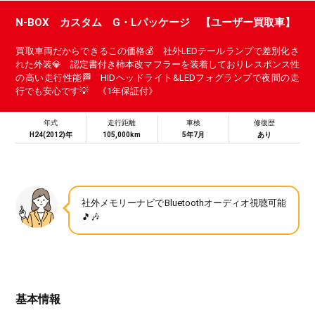
N-BOX カスタム G・Lパッケージ 【ユーザー買取車】
買取車両だからできるこの価格💰 社外LEDテールランプで差別化さ
れた外装💎 認定書付き柿本改マフラーを装着しておりレスポンス性
の高い走行性能🏁 HIDヘッドライト&LEDフォグランプで夜間の走
行でも安心です💡 《1年保証付》
年式
走行距離
車検
修復歴
H24(2012)年
105,000km
5年7月
あり
社外メモリーナビでBluetoothオーディオ視聴可能
🎵🎶
基本情報