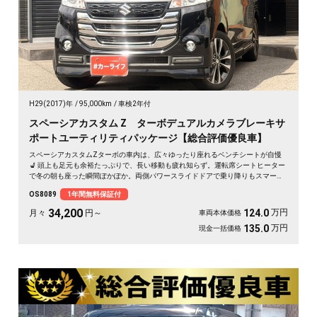
H29(2017)年
95,000km
車検2年付
スペーシアカスタム Z ターボデュアルカメラブレーキサ
ポートユーティリティパッケージ【総合評価優良車】
スペーシアカスタムZターボの車内は、広々ゆったり座れるベンチシートが自慢
💺 頭上も足元も余裕たっぷりで、長い移動も疲れ知らず。運転席シートヒーター
で冬の朝も座った瞬間ぽかぽか。両側パワースライドドアで乗り降りもスマー
ト。後席サンシェードで日差しもやわらぎます。休日は仲間とのドライブや趣味
OS8089
1年間無料保証付
の遠出に、心地よい空間が待っています🎵 快適な毎日をこの一台から。《1年保
証付》で安心のカーライフを👍✨
34,200
万円
124.0
月々
円～
車両本体価格
万円
135.0
現金一括価格