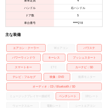
乗車定員
4
ハンドル
右ハンドル
ドア数
5
車台番号
****218
主な装備
エアコン・クーラー
Wエアコン
パワステ
パワーウィンドウ
キーレス
プッシュスタート
スマートキー
ETC
カーナビ
SD
テレビ
フルセグ
映像
DVD
後席モニター
オーディオ
CD
Bluetooth
SD
ミュージックプレイヤー接続可
ベンチシート
3列シート
ウォークスルー
電動シート
シートエアコン