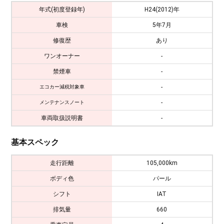
年式(初度登録年)
H24(2012)年
車検
5年7月
修復歴
あり
ワンオーナー
-
禁煙車
-
-
エコカー減税対象車
-
メンテナンスノート
車両取扱説明書
-
基本スペック
走行距離
105,000km
ボディ色
パール
シフト
IAT
排気量
660