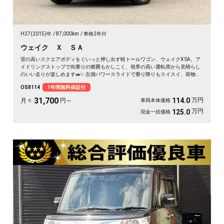
H27(2015)年
87,000km
車検2年付
ウェイク Ｘ ＳＡ
背の高いスクエアボディをぐいっと押し出す軽トールワゴン、ウェイクX SA。ア
イドリングストップで街乗りの燃費もかしこく、視界の高い運転席から見晴らし
のいい走りが楽しめます🚗✨ 左側パワースライドで乗り降りもスイスイ、荷物の
積み下ろしもラクラク。後席サンシェードで日差しもガード。アウトドアの相棒
OS8114
1年間無料保証付
にも通勤の足にもぴったりの一台です。天井の高い車内で、休日のギア積みも余
裕ですよ💫👍《1年保証付》
31,700
万円
114.0
月々
円～
車両本体価格
万円
125.0
現金一括価格