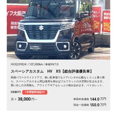
H30(2018)年
107,000km
車検9年7月
スペーシアカスタム HV XS【総合評価優良車】
両側パワースライドドアで、狭い駐車場でもドアパンチの心配なくスッと乗り降
り。スペーシアカスタムXSは後席を倒せばフルフラットの大空間が生まれます。
買い出しの大荷物も、アウトドアギアもたっぷり積み込めます。バイオレットの
落ち着いたボディカラーで街乗りも映える一台。後席サンシェードやシートバッ
OS8071
1年間無料保証付
クテーブルで、長距離移動も快適に過ごせます。休日の遠出が待ち遠しくなりま
すよ。安心してお乗りいただける《1年保証付》です🚗✨💺🙌😊
38,000
万円
144.0
月々
円～
車両本体価格
万円
150.0
現金一括価格