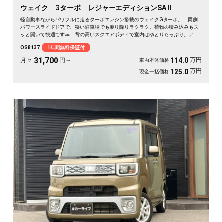
ウェイク Gターボ レジャーエディションSAⅢ
軽自動車ながらパワフルに走るターボエンジン搭載のウェイクGターボ。 両側
パワースライドドアで、狭い駐車場でも乗り降りラクラク。荷物の積み込みもス
ッと開いて快適です🚗 背の高いスクエアボディで室内はゆとりたっぷり。アウ
トドアも車中泊も相棒にぴったり。 走行中もテレビが見られるHDDナビ付き
OS8137
1年間無料保証付
で、遠出のドライブも退屈しません🎵 バックカメラで駐車も安心✌️ 趣味も遊
びも広がる一台。《1年保証付》で安心のカーライフを💎
31,700
万円
114.0
月々
円～
車両本体価格
万円
125.0
現金一括価格