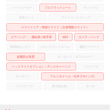
シートヒーター
フルフラットシート
オットマン
本革シート
アイドリングストップ
スライドドア
両側スライド（左側電動スライド）
エアバッグ：
運転席
助手席
ABS
カメラ
バック
障害物センサー
クルーズコントロール
電動リアゲート
盗難防止装置
サンルーフ・ガラスルーフ
ヘッドライトオプション
ディスチャージド
フルエアロ
ローダウン
アルミホイール
：社外 (14インチ)
リフトアップ
寒冷地仕様
ターボ