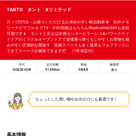
TANTO タント Xリミテッド
月々1万円台～お乗りいただけるお求めやすい軽自動車💎 社外メモ
リーナビでフルセグTV・DVD視聴はもちろんBluetoothAUDIOも接続
可能です📱 タントと言えば左側センターピラーレス&パワースライ
ドドアのミラクルオープンドアで皆様乗り降りもしやすくお荷物も積
みやすい圧倒的な開放🤙 収納スペースも多く後席もフルフラットに
できてスペースが確保できます📦 《1年保証付》
年式
走行距離
車検
修復歴
H22(2010)年
97,000km
5年8月
あり
ちょっとした買い物やお出かけにも最適です♪
基本情報