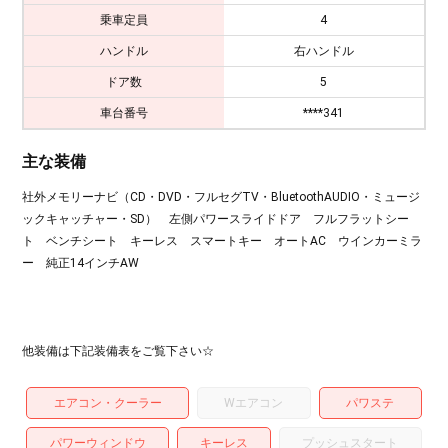
乗車定員
4
ハンドル
右ハンドル
ドア数
5
車台番号
****341
主な装備
社外メモリーナビ（CD・DVD・フルセグTV・BluetoothAUDIO・ミュージ
ックキャッチャー・SD） 左側パワースライドドア フルフラットシー
ト ベンチシート キーレス スマートキー オートAC ウインカーミラ
ー 純正14インチAW
他装備は下記装備表をご覧下さい☆
エアコン・クーラー
Wエアコン
パワステ
パワーウィンドウ
キーレス
プッシュスタート