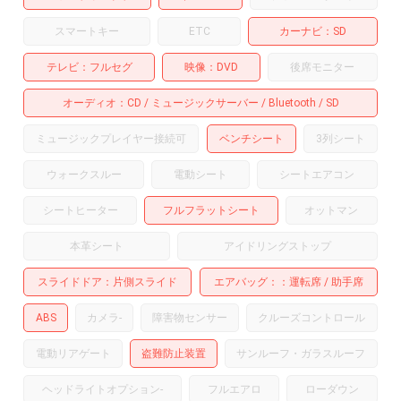
スマートキー
ETC
カーナビ
SD
テレビ
フルセグ
映像
DVD
後席モニター
オーディオ
CD
ミュージックサーバー
Bluetooth
SD
ミュージックプレイヤー接続可
ベンチシート
3列シート
ウォークスルー
電動シート
シートエアコン
シートヒーター
フルフラットシート
オットマン
本革シート
アイドリングストップ
スライドドア
片側スライド
エアバッグ：
運転席
助手席
ABS
カメラ
-
障害物センサー
クルーズコントロール
電動リアゲート
盗難防止装置
サンルーフ・ガラスルーフ
ヘッドライトオプション
-
フルエアロ
ローダウン