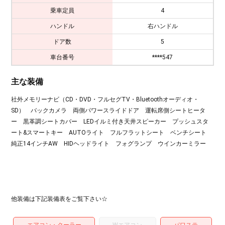
乗車定員
4
ハンドル
右ハンドル
ドア数
5
車台番号
****547
主な装備
社外メモリーナビ（CD・DVD・フルセグTV・Bluetoothオーディオ・
SD） バックカメラ 両側パワースライドドア 運転席側シートヒータ
ー 黒革調シートカバー LEDイルミ付き天井スピーカー プッシュスタ
ート&スマートキー AUTOライト フルフラットシート ベンチシート
純正14インチAW HIDヘッドライト フォグランプ ウインカーミラー
他装備は下記装備表をご覧下さい☆
エアコン・クーラー
Wエアコン
パワステ