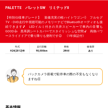
PALETTE パレットSW リミテッドⅡ
【特別仕様車グレード】 装備充実の軽ハイトワゴン💨 フルセグ
TV・DVD走行中視聴可能のメモリーナビでBluetoothオーディオも接
続できます🎵 LEDイルミ付きの天井スピーカーで車内の音響も
GOOD👍 黒革調シートカバーでスタイリッシュな空間💺 両側パワ
ースライドドアで乗り降りも便利です😉 《1年保証付》
年式
走行距離
車検
修復歴
H24(2012)年
98,000km
2年付
あり
バックカメラ搭載で駐停車の際の不安もなくなり
ますね👏
基本情報