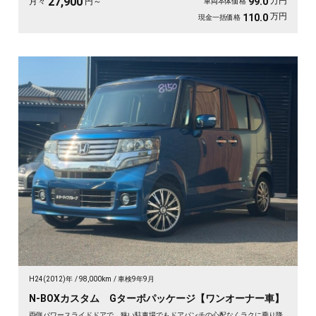
27,900
万円
99.0
月々
円～
車両本体価格
万円
110.0
現金一括価格
H24(2012)年
98,000km
車検9年9月
N-BOXカスタム Gターボパッケージ【ワンオーナー車】
両側パワースライドドアで、狭い駐車場でもドアパンチの心配なくラクに乗り降