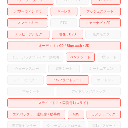
パワーウィンドウ
キーレス
プッシュスタート
スマートキー
ETC
カーナビ
SD
テレビ
フルセグ
映像
DVD
後席モニター
オーディオ
CD
Bluetooth
SD
ミュージックプレイヤー接続可
ベンチシート
3列シート
ウォークスルー
電動シート
シートエアコン
シートヒーター
フルフラットシート
オットマン
本革シート
アイドリングストップ
スライドドア
両側電動スライド
エアバッグ：
運転席
助手席
ABS
カメラ
バック
障害物センサー
クルーズコントロール
電動リアゲート