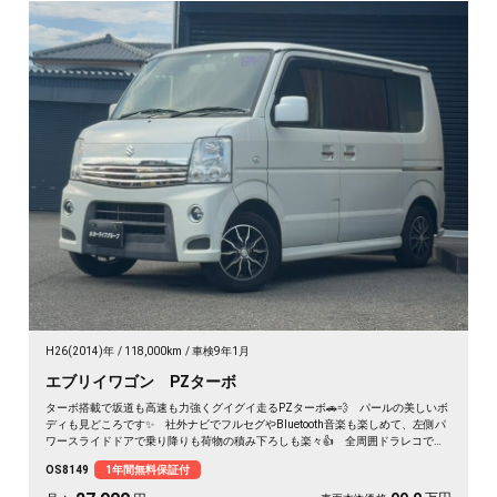
H26(2014)年
118,000km
車検9年1月
エブリイワゴン PZターボ
ターボ搭載で坂道も高速も力強くグイグイ走るPZターボ🚗💨 パールの美しいボ
ディも見どころです✨ 社外ナビでフルセグやBluetooth音楽も楽しめて、左側パ
ワースライドドアで乗り降りも荷物の積み下ろしも楽々👍 全周囲ドラレコで万
が一も映像で安心💎 休日のアウトドアも通勤も快適にこなせる相棒に❣ 月々
OS8149
1年間無料保証付
27900〜で手が届く一台です🎵 買った後もずっと寄り添う《1年保証付》😊