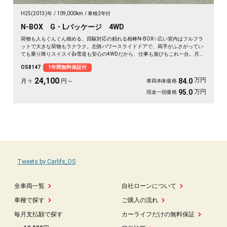
H25(2013)年
109,000km
車検2年付
N-BOX G・Lパッケージ 4WD
荷物も人もぐんぐん積める、四駆対応の頼れる相棒N-BOX✨広い室内はフルフラ
ットで大きな荷物もラクラク。左側パワースライドドアで、両手がふさがってい
ても乗り降りスイスイ👍雪道も安心の4WDだから、仕事も遊びもこれ一台。月々
24100〜で始められます。プッシュスタートで毎日の発進もスマート🚗買い物帰
OS8147
1年間無料保証付
りや週末の遠出まで、暮らしの相棒にぴったり💫《1年保証付》で安心の一台😊
24,100
万円
84.0
月々
円～
車両本体価格
万円
95.0
現金一括価格
Tweets by Carlife_OS
全車両一覧
自社ローンについて
車種で探す
ご購入の流れ
毎月支払額で探す
カーライフだけの無料保証