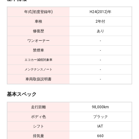
年式(初度登録年)
H24(2012)年
車検
2年付
修復歴
あり
ワンオーナー
-
禁煙車
-
-
エコカー減税対象車
-
メンテナンスノート
車両取扱説明書
-
基本スペック
走行距離
98,000km
ボディ色
ブラック
シフト
IAT
排気量
660