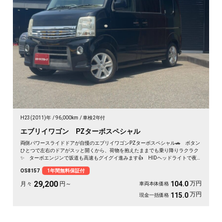
H23(2011)年
96,000km
車検2年付
エブリイワゴン PZターボスペシャル
両側パワースライドドアが自慢のエブリイワゴンPZターボスペシャル🚗 ボタン
ひとつで左右のドアがスッと開くから、荷物を抱えたままでも乗り降りラクラク
✨ ターボエンジンで坂道も高速もグイグイ進みます👍 HIDヘッドライトで夜
道も明るく安心✨ フルセグ対応の社外HDDナビで遠出も快適🎵💫 休日は仲間
OS8157
1年間無料保証付
とアウトドアへ繰り出したくなる一台です🚗 前向きな一歩を応援する《1年保証
付》です📌
29,200
万円
104.0
月々
円～
車両本体価格
万円
115.0
現金一括価格