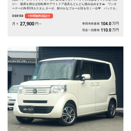
り✨ 後席を倒せば自転車やアウトドア道具もどんどん積み込めます🚗 ワンオ
ーナーのN-BOXカスタム ターボ、鮮やかなブルーが目を引く一台💙 バックカメ
ラ付きで大きく見える車体も駐車はスッと安心🙌 買い物も送迎も遠出も、これ
OS8150
1年間無料保証付
一台で毎日がぐっと身軽になりますよ。クルコン付きで高速移動もゆったり快
適。安心してお乗りいただける《1年保証付》です😊
27,900
万円
104.0
月々
円～
車両本体価格
万円
110.0
現金一括価格