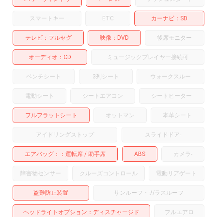
スマートキー
ETC
カーナビ
SD
テレビ
フルセグ
映像
DVD
後席モニター
オーディオ
CD
ミュージックプレイヤー接続可
ベンチシート
3列シート
ウォークスルー
電動シート
シートエアコン
シートヒーター
フルフラットシート
オットマン
本革シート
アイドリングストップ
スライドドア
-
エアバッグ：
運転席
助手席
ABS
カメラ
-
障害物センサー
クルーズコントロール
電動リアゲート
盗難防止装置
サンルーフ・ガラスルーフ
ヘッドライトオプション
ディスチャージド
フルエアロ