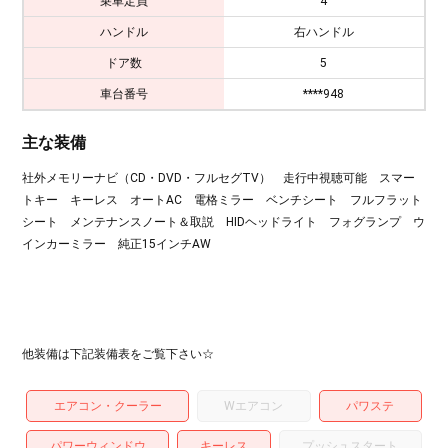
乗車定員
4
ハンドル
右ハンドル
ドア数
5
車台番号
****948
主な装備
社外メモリーナビ（CD・DVD・フルセグTV） 走行中視聴可能 スマー
トキー キーレス オートAC 電格ミラー ベンチシート フルフラット
シート メンテナンスノート＆取説 HIDヘッドライト フォグランプ ウ
インカーミラー 純正15インチAW
他装備は下記装備表をご覧下さい☆
エアコン・クーラー
Wエアコン
パワステ
パワーウィンドウ
キーレス
プッシュスタート