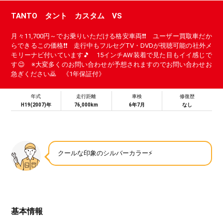
TANTO タント カスタム VS
月々11,700円～でお乗りいただける格安車両❗❗ ユーザー買取車だか
らできるこの価格❗❗ 走行中もフルセグTV・DVDが視聴可能の社外メ
モリーナビ付いています🎵 15インチAW装着で見た目もイイ感じで
す😉 ※大変多くのお問い合わせが予想されますのでお問い合わせお
急ぎください🙇 《1年保証付》
年式
走行距離
車検
修復歴
H19(2007)年
76,000km
6年7月
なし
クールな印象のシルバーカラー⚡
基本情報