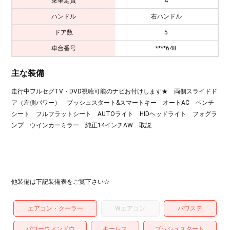
乗車定員
4
ハンドル
右ハンドル
ドア数
5
車台番号
****648
主な装備
走行中フルセグTV・DVD視聴可能のナビお付けします★ 両側スライドド
ア（左側パワー） プッシュスタート&スマートキー オートAC ベンチ
シート フルフラットシート AUTOライト HIDヘッドライト フォグラ
ンプ ウインカーミラー 純正14インチAW 取説
他装備は下記装備表をご覧下さい☆
エアコン・クーラー
Wエアコン
パワステ
パワーウィンドウ
キーレス
プッシュスタート