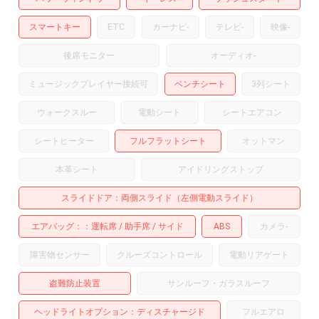
スマートキー
ETC
カーナビ
-
テレビ
-
映像
-
後席モニター
オーディオ
-
ミュージックプレイヤー接続可
ベンチシート
3列シート
ウォークスルー
電動シート
シートエアコン
シートヒーター
フルフラットシート
オットマン
本革シート
アイドリングストップ
スライドドア
両側スライド（左側電動スライド）
エアバッグ：
運転席
助手席
サイド
ABS
カメラ
-
障害物センサー
クルーズコントロール
電動リアゲート
盗難防止装置
サンルーフ・ガラスルーフ
ヘッドライトオプション
ディスチャージド
フルエアロ