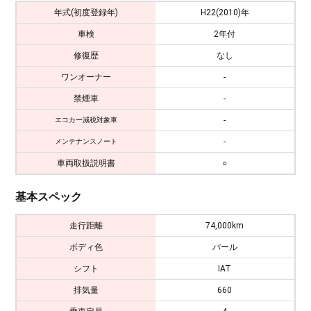
年式(初度登録年)
H22(2010)年
車検
2年付
修復歴
なし
ワンオーナー
-
禁煙車
-
-
エコカー減税対象車
-
メンテナンスノート
車両取扱説明書
○
基本スペック
走行距離
74,000km
ボディ色
パール
シフト
IAT
排気量
660