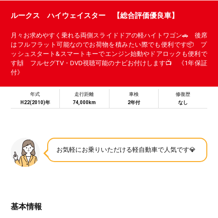
ルークス ハイウェイスター 【総合評価優良車】
月々お求めやすく乗れる両側スライドドアの軽ハイトワゴン🚗 後席
はフルフラット可能なのでお荷物を積みたい際でも便利です📦️ プ
ッシュスタート&スマートキーでエンジン始動やドアロックも便利で
す🙌 フルセグTV・DVD視聴可能のナビお付けします📺 《1年保証
付》
年式
走行距離
車検
修復歴
H22(2010)年
74,000km
2年付
なし
お気軽にお乗りいただける軽自動車で人気です💎
基本情報