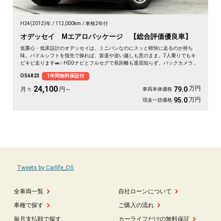
H24(2012)年
112,000km
車検2年付
オデッセイ Mエアロパッケージ 【総合評価優良車】
低重心・低床設計のオデッセイは、ミニバンなのにスッと軽快に走るのが持ち
味。パドルシフトを指先で操れば、坂道や追い越しも意のまま。7人乗りでもキ
ビキビ走ります🚗✨HDDナビとフルセグで長距離も退屈知らず、バックカメラで
大きな車体もラクラク駐車。ETC完備で高速もスムーズ🎵休日は仲間と遠出、平
OS6823
1年間無料保証付
日は仕事の相棒に。3列目は床下格納で荷室もフラットに広がります💫黒ボディ
の艶も見応えあり。走りも使い勝手も欲張れる一台です👍《1年保証付》
24,100
万円
79.0
月々
円～
車両本体価格
万円
95.0
現金一括価格
Tweets by Carlife_OS
全車両一覧
自社ローンについて
車種で探す
ご購入の流れ
毎月支払額で探す
カーライフだけの無料保証