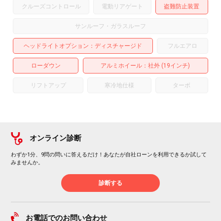
クルーズコントロール
電動リアゲート
盗難防止装置
サンルーフ・ガラスルーフ
ヘッドライトオプション
ディスチャージド
フルエアロ
ローダウン
アルミホイール
：社外 (19インチ)
リフトアップ
寒冷地仕様
ターボ
オンライン診断
わずか1分、9問の問いに答えるだけ！あなたが自社ローンを利用できるか試して
みませんか。
診断する
お電話でのお問い合わせ