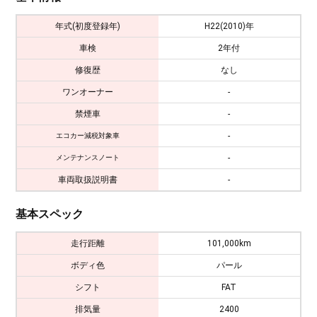
年式(初度登録年)
H22(2010)年
車検
2年付
修復歴
なし
ワンオーナー
-
禁煙車
-
-
エコカー減税対象車
-
メンテナンスノート
車両取扱説明書
-
基本スペック
走行距離
101,000km
ボディ色
パール
シフト
FAT
排気量
2400