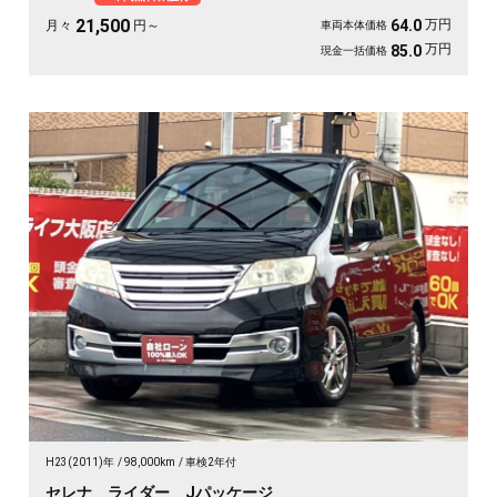
一台で楽しさ倍増です🎵月々21500〜で手が届く特別グレード。走り出しが待ち
遠しくなる、《1年保証付》👑
21,500
万円
64.0
月々
円～
車両本体価格
万円
85.0
現金一括価格
H23(2011)年
98,000km
車検2年付
セレナ ライダー Jパッケージ