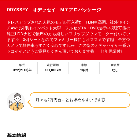
ODYSSEY オデッセイ Mエアロパッケージ
ドレスアップされた人気のモデル再入荷❗❗ TEIN車高調、社外19イン
チAWで外装もインパクト大💥 フルセグTV・DVD走行中視聴可能の
純正HDDナビで後席の方も嬉しいフリップダウンモニター付いてい
ます🎶 3列シートなのでファミリー様にもオススメです🙌 全方位
カメラで駐停車もすごく安心ですね👀 この型のオデッセイが一番カ
ッコイイというご意見たくさん頂いております😁 《1年保証付》
年式
走行距離
車検
修復歴
H22(2010)年
101,000km
2年付
なし
月々も2万円台～とお求めやすいです👌
基本情報