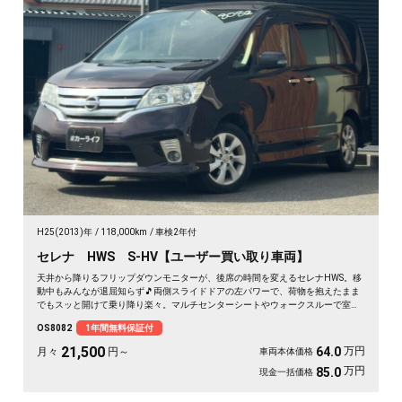
H25(2013)年
118,000km
車検2年付
セレナ HWS S-HV【ユーザー買い取り車両】
天井から降りるフリップダウンモニターが、後席の時間を変えるセレナHWS。移
動中もみんなが退屈知らず🎵両側スライドドアの左パワーで、荷物を抱えたまま
でもスッと開けて乗り降り楽々。マルチセンターシートやウォークスルーで室内
は自由自在。月々21500〜で叶う遠出の週末。走りも装備も揃った一台を、まる
OS8082
1年間無料保証付
ごと1年保証付でどうぞ🚗✨💫👍
21,500
万円
64.0
月々
円～
車両本体価格
万円
85.0
現金一括価格