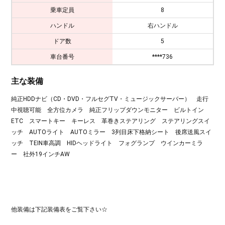
乗車定員
8
ハンドル
右ハンドル
ドア数
5
車台番号
****736
主な装備
純正HDDナビ（CD・DVD・フルセグTV・ミュージックサーバー） 走行
中視聴可能 全方位カメラ 純正フリップダウンモニター ビルトイン
ETC スマートキー キーレス 革巻きステアリング ステアリングスイ
ッチ AUTOライト AUTOミラー 3列目床下格納シート 後席送風スイ
ッチ TEIN車高調 HIDヘッドライト フォグランプ ウインカーミラ
ー 社外19インチAW
他装備は下記装備表をご覧下さい☆