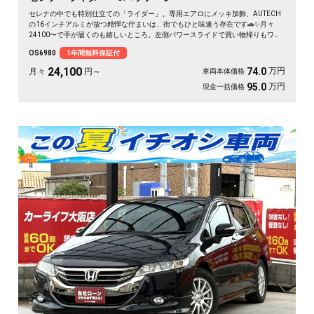
セレナの中でも特別仕立ての「ライダー」。専用エアロにメッキ加飾、AUTECH
の16インチアルミが放つ精悍な佇まいは、街でもひと味違う存在です🚗✨月々
24100〜で手が届くのも嬉しいところ。左側パワースライドで買い物帰りもワン
タッチ、バックカメラ付きで大きなボディも駐車ラクラク。二列目サンシェード
OS6980
1年間無料保証付
とWエアコンで、仲間との遠出も夏場のドライブも快適そのもの💫クルコン装備
で長距離移動もぐっと楽に。週末の趣味も遠出も、これ一台で世界が広がります
24,100
万円
74.0
月々
円～
車両本体価格
👍走行9.8万kmでこの状態、《1年保証付》で安心してお乗りいただけます😊
万円
95.0
現金一括価格