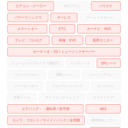
エアコン・クーラー
Wエアコン
パワステ
パワーウィンドウ
キーレス
プッシュスタート
スマートキー
ETC
カーナビ
HDD
テレビ
フルセグ
映像
DVD
後席モニター
オーディオ
CD
ミュージックサーバー
ミュージックプレイヤー接続可
ベンチシート
3列シート
ウォークスルー
電動シート
シートエアコン
シートヒーター
フルフラットシート
オットマン
本革シート
アイドリングストップ
スライドドア
-
エアバッグ：
運転席
助手席
ABS
カメラ
フロント
サイド
バック
全周囲
障害物センサー