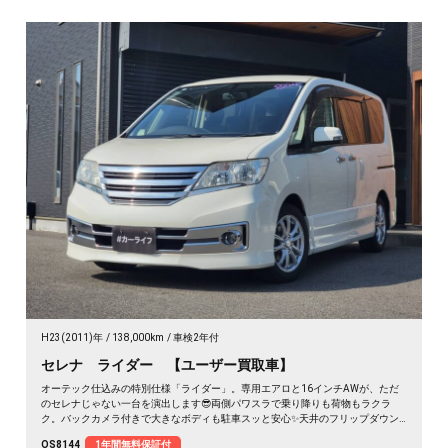
H23(2011)年
138,000km
車検2年付
セレナ ライダー 【ユーザー買取車】
オーテック仕込みの特別仕様「ライダー」。専用エアロと16インチAWが、ただ
のセレナじゃない一台を演出します😎両側パワスラで乗り降りも荷物もラクラ
ク。バックカメラ付きで大きなボディも駐車スッと安心✨天井のフリップダウン
モニターは長距離ドライブの心強い味方。仲間との遠出も、休日の趣味も、これ
OS8144
1年間無料保証付