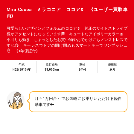
Mira Cocoa ミラココア ココアX 《ユーザー買取車
両》
可愛らしいデザインとフォルムのココア🌷 純正のサイドストライプ
柄がアクセントになっています🏁 キュートなアイボリーカラー🎀
小回りも効き、ちょっとしたお買い物やおでかけにもノンストレスで
すね😋 キーレスでドアの開け閉めもスマートキーでワンプッシュ
👌 《1年保証付》
年式
走行距離
車検
修復歴
H22(2010)年
88,000km
2年付
あり
月々1万円台～でお気軽にお乗りいただける軽自
動車です🔑