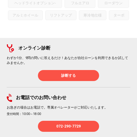
ヘッドライトオプション
-
フルエアロ
ローダウン
アルミホイール
リフトアップ
寒冷地仕様
ターボ
オンライン診断
わずか1分、9問の問いに答えるだけ！あなたが自社ローンを利用できるか試して
みませんか。
診断する
お電話でのお問い合わせ
お急ぎの場合はお電話で。専属オペレーターがご対応いたします。
受付時間：10:00～18:00
072-290-7729