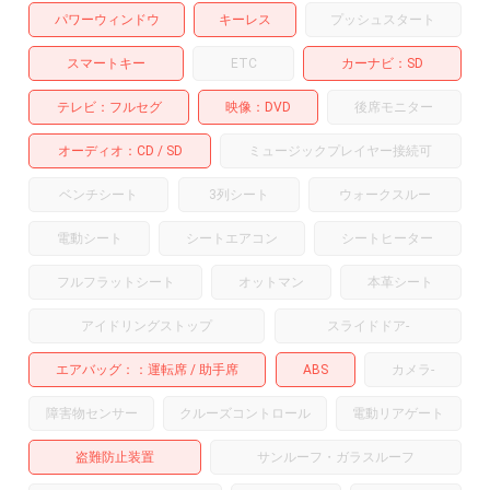
パワーウィンドウ
キーレス
プッシュスタート
スマートキー
ETC
カーナビ
SD
テレビ
フルセグ
映像
DVD
後席モニター
オーディオ
CD
SD
ミュージックプレイヤー接続可
ベンチシート
3列シート
ウォークスルー
電動シート
シートエアコン
シートヒーター
フルフラットシート
オットマン
本革シート
アイドリングストップ
スライドドア
-
エアバッグ：
運転席
助手席
ABS
カメラ
-
障害物センサー
クルーズコントロール
電動リアゲート
盗難防止装置
サンルーフ・ガラスルーフ