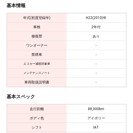
基本情報
年式(初度登録年)
H22(2010)年
車検
2年付
修復歴
あり
ワンオーナー
-
禁煙車
-
-
エコカー減税対象車
-
メンテナンスノート
車両取扱説明書
-
基本スペック
走行距離
88,000km
ボディ色
アイボリー
シフト
IAT