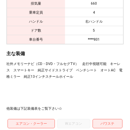
排気量
660
乗車定員
4
ハンドル
右ハンドル
ドア数
5
車台番号
****801
主な装備
社外メモリーナビ（CD・DVD・フルセグTV） 走行中視聴可能 キーレ
ス スマートキー 純正サイドストライプ ベンチシート オートAC 電
格ミラー 純正13インチスチールホイール
他装備は下記装備表をご覧下さい☆
エアコン・クーラー
Wエアコン
パワステ