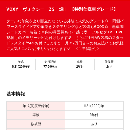
VOXY ヴォクシー ZS 煌Ⅱ 【特別仕様車グレード】
クールな印象をより際立たせている外装で人気のグレード💠 両側パ
ワースライドドアや革巻きステアリングなど装備もGOOD👍 黒革調
シートカバー装着で車内の雰囲気もイイ感じ😎 フルセグTV・DVD
視聴可のメモリーナビお付けします🎵 さらに社外AW装着のスタッ
ドレスタイヤ4本お付けします⛄ 月々2万円台～のお支払いでお気軽
に人気ミニバンお乗りいただけます💡 《１年保証付》
年式
走行距離
車検
修復歴
H21(2009)年
77,000km
2年付
あり
基本情報
年式(初度登録年)
H21(2009)年
車検
2年付
修復歴
あり