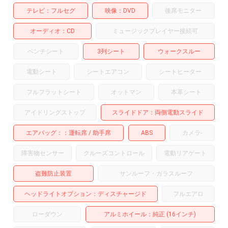
テレビ
フルセグ
映像
DVD
後席モニター
オーディオ
CD
ミュージックプレイヤー接続可
ベンチシート
3列シート
ウォークスルー
電動シート
シートエアコン
シートヒーター
フルフラットシート
オットマン
本革シート
アイドリングストップ
スライドドア
両側電動スライド
エアバッグ：
運転席
助手席
ABS
カメラ
-
障害物センサー
クルーズコントロール
電動リアゲート
盗難防止装置
サンルーフ・ガラスルーフ
ヘッドライトオプション
ディスチャージド
フルエアロ
ローダウン
アルミホイール
：純正 (16インチ)