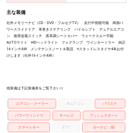
主な装備
社外メモリーナビ（CD・DVD・フルセグTV） 走行中視聴可能 両側パ
ワースライドドア 革巻きステアリング パドルシフト デュアルエアコ
ン 後席送風スイッチ 黒革調シートカバー ウォークスルー可能
AUTOライト HIDヘッドライト フォグランプ ウインカーミラー 純正
16インチAW メンテナンスノート＆取説 ※スタッドレスタイヤ4本お付
けします（社外16インチAW）
他装備は下記装備表をご覧下さい☆
エアコン・クーラー
Wエアコン
パワステ
パワーウィンドウ
キーレス
プッシュスタート
スマートキー
ETC
カーナビ
SD