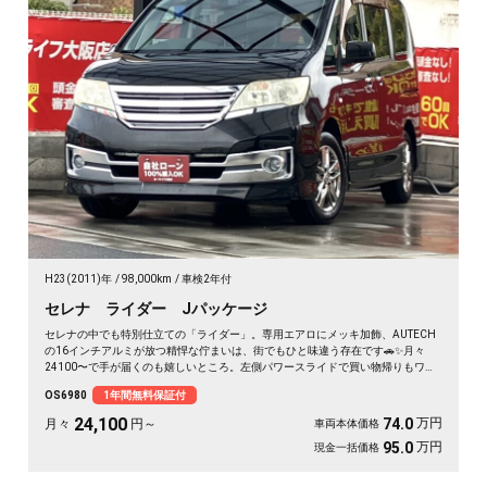
H23(2011)年
98,000km
車検2年付
セレナ ライダー Jパッケージ
セレナの中でも特別仕立ての「ライダー」。専用エアロにメッキ加飾、AUTECH
の16インチアルミが放つ精悍な佇まいは、街でもひと味違う存在です🚗✨月々
24100〜で手が届くのも嬉しいところ。左側パワースライドで買い物帰りもワン
タッチ、バックカメラ付きで大きなボディも駐車ラクラク。二列目サンシェード
OS6980
1年間無料保証付
とWエアコンで、仲間との遠出も夏場のドライブも快適そのもの💫クルコン装備
で長距離移動もぐっと楽に。週末の趣味も遠出も、これ一台で世界が広がります
24,100
万円
74.0
月々
円～
車両本体価格
👍走行9.8万kmでこの状態、《1年保証付》で安心してお乗りいただけます😊
万円
95.0
現金一括価格