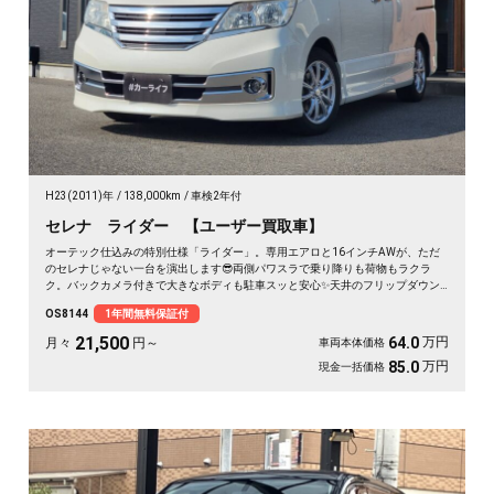
H23(2011)年
138,000km
車検2年付
セレナ ライダー 【ユーザー買取車】
オーテック仕込みの特別仕様「ライダー」。専用エアロと16インチAWが、ただ
のセレナじゃない一台を演出します😎両側パワスラで乗り降りも荷物もラクラ
ク。バックカメラ付きで大きなボディも駐車スッと安心✨天井のフリップダウン
モニターは長距離ドライブの心強い味方。仲間との遠出も、休日の趣味も、これ
OS8144
1年間無料保証付
一台で楽しさ倍増です🎵月々21500〜で手が届く特別グレード。走り出しが待ち
遠しくなる、《1年保証付》👑
21,500
万円
64.0
月々
円～
車両本体価格
万円
85.0
現金一括価格