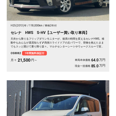
H25(2013)年
118,000km
車検2年付
セレナ HWS S-HV【ユーザー買い取り車両】
天井から降りるフリップダウンモニターが、後席の時間を変えるセレナHWS。移
動中もみんなが退屈知らず🎵両側スライドドアの左パワーで、荷物を抱えたまま
でもスッと開けて乗り降り楽々。マルチセンターシートやウォークスルーで室内
は自由自在。月々21500〜で叶う遠出の週末。走りも装備も揃った一台を、まる
OS8082
1年間無料保証付
ごと1年保証付でどうぞ🚗✨💫👍
21,500
万円
64.0
月々
円～
車両本体価格
万円
85.0
現金一括価格