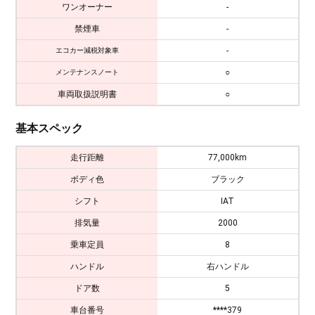
ワンオーナー
-
禁煙車
-
-
エコカー減税対象車
○
メンテナンスノート
車両取扱説明書
○
基本スペック
走行距離
77,000km
ボディ色
ブラック
シフト
IAT
排気量
2000
乗車定員
8
ハンドル
右ハンドル
ドア数
5
車台番号
****379