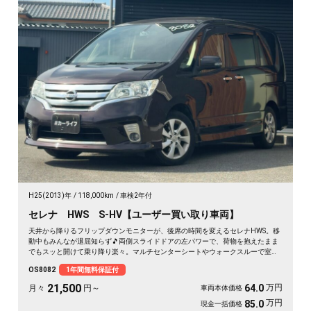
H25(2013)年
118,000km
車検2年付
セレナ HWS S-HV【ユーザー買い取り車両】
天井から降りるフリップダウンモニターが、後席の時間を変えるセレナHWS。移
動中もみんなが退屈知らず🎵両側スライドドアの左パワーで、荷物を抱えたまま
でもスッと開けて乗り降り楽々。マルチセンターシートやウォークスルーで室内
は自由自在。月々21500〜で叶う遠出の週末。走りも装備も揃った一台を、まる
OS8082
1年間無料保証付
ごと1年保証付でどうぞ🚗✨💫👍
21,500
万円
64.0
月々
円～
車両本体価格
万円
85.0
現金一括価格