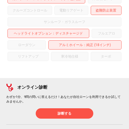
クルーズコントロール
電動リアゲート
盗難防止装置
サンルーフ・ガラスルーフ
ヘッドライトオプション
ディスチャージド
フルエアロ
ローダウン
アルミホイール
：純正 (18インチ)
リフトアップ
寒冷地仕様
ターボ
オンライン診断
わずか1分、9問の問いに答えるだけ！あなたが自社ローンを利用できるか試して
みませんか。
診断する