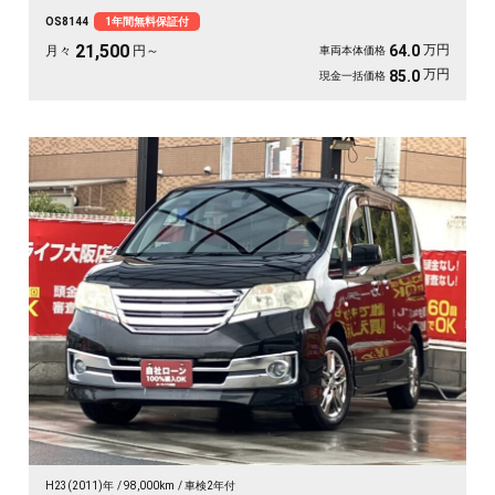
モニターは長距離ドライブの心強い味方。仲間との遠出も、休日の趣味も、これ
OS8144
1年間無料保証付
一台で楽しさ倍増です🎵月々21500〜で手が届く特別グレード。走り出しが待ち
遠しくなる、《1年保証付》👑
21,500
万円
64.0
月々
円～
車両本体価格
万円
85.0
現金一括価格
H23(2011)年
98,000km
車検2年付