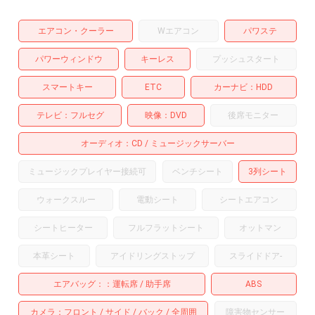
エアコン・クーラー
Wエアコン
パワステ
パワーウィンドウ
キーレス
プッシュスタート
スマートキー
ETC
カーナビ
HDD
テレビ
フルセグ
映像
DVD
後席モニター
オーディオ
CD
ミュージックサーバー
ミュージックプレイヤー接続可
ベンチシート
3列シート
ウォークスルー
電動シート
シートエアコン
シートヒーター
フルフラットシート
オットマン
本革シート
アイドリングストップ
スライドドア
-
エアバッグ：
運転席
助手席
ABS
カメラ
フロント
サイド
バック
全周囲
障害物センサー