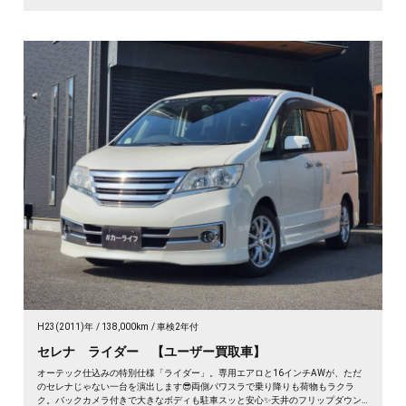
H23(2011)年
138,000km
車検2年付
セレナ ライダー 【ユーザー買取車】
オーテック仕込みの特別仕様「ライダー」。専用エアロと16インチAWが、ただ
のセレナじゃない一台を演出します😎両側パワスラで乗り降りも荷物もラクラ
ク。バックカメラ付きで大きなボディも駐車スッと安心✨天井のフリップダウン