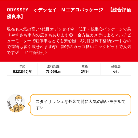
ODYSSEY オデッセイ Mエアロパッケージ 【総合評価
優良車】
現在も人気の高い4代目オデッセイ💎 低床・低重心パッケージで乗
りやすさも車内の広さもあります😄 全方位カメラによるマルチビ
ューモニターで駐停車もとても安心🙌 3列目は床下格納シートなの
で荷物も多く載せれます📦 独特のカッコ良いコックピットで人気
です💡 《1年保証付》
年式
走行距離
車検
修復歴
H22(2010)年
75,000km
2年付
なし
スタイリッシュな外装で特に人気の高いモデルで
す✨