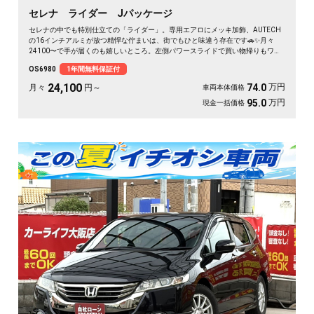
セレナ ライダー Jパッケージ
セレナの中でも特別仕立ての「ライダー」。専用エアロにメッキ加飾、AUTECH
の16インチアルミが放つ精悍な佇まいは、街でもひと味違う存在です🚗✨月々
24100〜で手が届くのも嬉しいところ。左側パワースライドで買い物帰りもワン
タッチ、バックカメラ付きで大きなボディも駐車ラクラク。二列目サンシェード
OS6980
1年間無料保証付
とWエアコンで、仲間との遠出も夏場のドライブも快適そのもの💫クルコン装備
で長距離移動もぐっと楽に。週末の趣味も遠出も、これ一台で世界が広がります
24,100
万円
74.0
月々
円～
車両本体価格
👍走行9.8万kmでこの状態、《1年保証付》で安心してお乗りいただけます😊
万円
95.0
現金一括価格