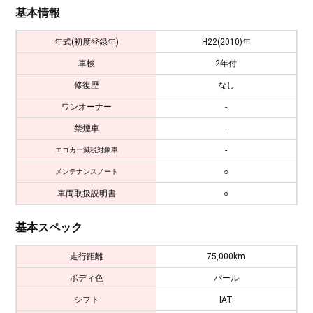
基本情報
年式(初度登録年)
H22(2010)年
車検
2年付
修復歴
なし
ワンオーナー
-
禁煙車
-
-
エコカー減税対象車
○
メンテナンスノート
車両取扱説明書
○
基本スペック
走行距離
75,000km
ボディ色
パール
シフト
IAT