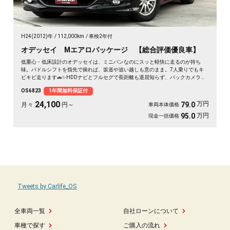
H24(2012)年
112,000km
車検2年付
オデッセイ Mエアロパッケージ 【総合評価優良車】
低重心・低床設計のオデッセイは、ミニバンなのにスッと軽快に走るのが持ち
味。パドルシフトを指先で操れば、坂道や追い越しも意のまま。7人乗りでもキ
ビキビ走ります🚗✨HDDナビとフルセグで長距離も退屈知らず、バックカメラで
大きな車体もラクラク駐車。ETC完備で高速もスムーズ🎵休日は仲間と遠出、平
OS6823
1年間無料保証付
日は仕事の相棒に。3列目は床下格納で荷室もフラットに広がります💫黒ボディ
の艶も見応えあり。走りも使い勝手も欲張れる一台です👍《1年保証付》
24,100
万円
79.0
月々
円～
車両本体価格
万円
95.0
現金一括価格
Tweets by Carlife_OS
全車両一覧
自社ローンについて
車種で探す
ご購入の流れ