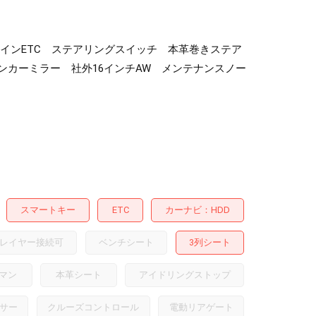
ルトインETC ステアリングスイッチ 本革巻きステア
ンカーミラー 社外16インチAW メンテナンスノー
スマートキー
ETC
カーナビ
HDD
レイヤー接続可
ベンチシート
3列シート
マン
本革シート
アイドリングストップ
サー
クルーズコントロール
電動リアゲート