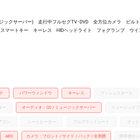
ミュージックサーバー) 走行中フルセグTV･DVD 全方位カメラ ビ
スマートキー キーレス HIDヘッドライト フォグランプ ウイ
テ
パワーウィンドウ
キーレス
プッシュスタート
ター
オーディオ
CD
ミュージックサーバー
ミュージックプ
アコン
シートヒーター
フルフラットシート
オット
ABS
カメラ
フロント
サイド
バック
全周囲
障害物セン