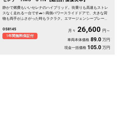
静かで燃費もいいセレナのハイブリッド。街乗りも高速もストレ
スなく走れる一台です🚗✨両側パワースライドドアで、大きな荷
物も両手がふさがった時もラクラク。エマージェンシーブレーキ
と車線逸脱防止で、毎日の運転に安心が付いてきます👍仲間との
26,600
OS8145
遠出も、仕事の相棒にもぴったり。月々26600円〜で始められま
月々
円～
す🎵ロングドライブが楽しみになる相棒に《1年保証付》💫
1年間無料保証付
89.0
万円
車両本体価格
105.0
万円
現金一括価格