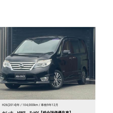
H26(2014)年
104,000km
車検9年12月
セレナ HWS S-HV【総合評価優良車】