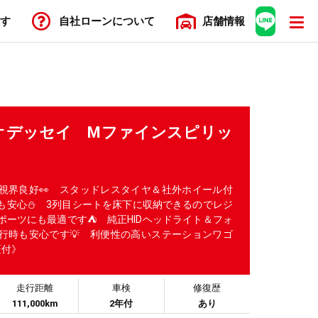
す
自社ローン
について
店舗
情報
Y オデッセイ Mファインスピリッ
視界良好👀 スタッドレスタイヤ＆社外ホイール付
も安心⛄ 3列目シートを床下に収納できるのでレジ
ポーツにも最適です⛺ 純正HIDヘッドライト＆フォ
行時も安心です💡 利便性の高いステーションワゴ
証付》
走行距離
車検
修復歴
111,000km
2年付
あり