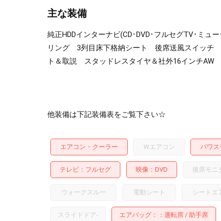
主な装備
純正HDDインターナビ(CD･DVD･フルセグTV･
リング 3列目床下格納シート 後席送風スイッチ 
ト＆取説 スタッドレスタイヤ＆社外16インチAW
他装備は下記装備表をご覧下さい☆
エアコン・クーラー
Wエアコン
パワス
テレビ
フルセグ
映像
DVD
後席モニ
ウォークスルー
電動シート
シートエ
スライドドア
-
エアバッグ：
運転席
助手席