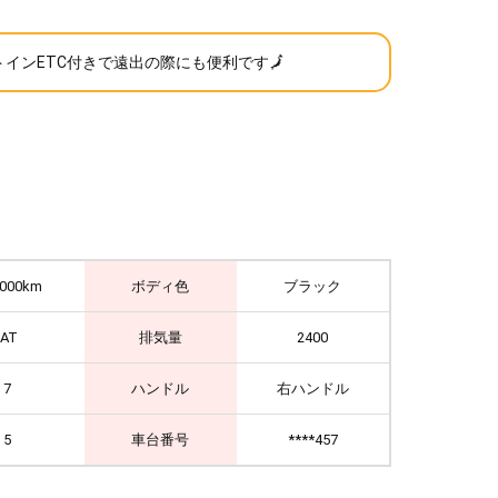
トインETC付きで遠出の際にも便利です🗾
,000km
ボディ色
ブラック
IAT
排気量
2400
7
ハンドル
右ハンドル
5
車台番号
****457