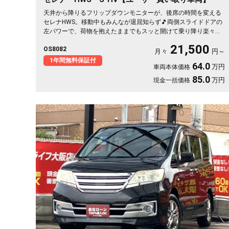
天井から降りるフリップダウンモニターが、後席の時間を変える
セレナHWS。移動中もみんなが退屈知らず🎵両側スライドドアの
左パワーで、荷物を抱えたままでもスッと開けて乗り降り楽々。
純正ナビとバックカメラで初めての道も駐車も安心です。マルチ
21,500
OS8082
センターシートやウォークスルーで室内は自由自在。月々
月々
円～
21500〜で叶う遠出の週末。走りも装備も揃った一台を、まるご
1年間無料保証付
64.0
万円
車両本体価格
と1年保証付でどうぞ🚗✨💫👍
85.0
万円
現金一括価格