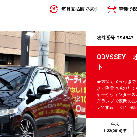
毎月支払額で探す
車種で探
〜19,999円
20,000円〜29,999円
30,000円〜39,999円
40,000円〜49,999円
50,000円〜
物件番号 OS4843
ODYSSE
ト
全方位カメラ付きで
きで降雪地域の方で
ャーやウィンタース
グランプで夜間の走
ンです🚗 《1年保
年式
H22(2010)年