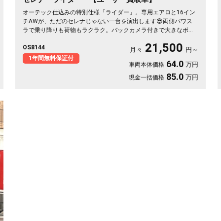
オーテック仕込みの特別仕様「ライダー」。専用エアロと16イン
チAWが、ただのセレナじゃない一台を演出します😎両側パワス
ラで乗り降りも荷物もラクラク。バックカメラ付きで大きなボデ
ィも駐車スッと安心✨天井のフリップダウンモニターは長距離ド
21,500
OS8144
ライブの心強い味方。仲間との遠出も、休日の趣味も、これ一台
月々
円～
で楽しさ倍増です🎵月々21500〜で手が届く特別グレード。走り
1年間無料保証付
64.0
万円
車両本体価格
出しが待ち遠しくなる、《1年保証付》👑
85.0
万円
現金一括価格