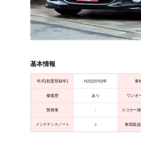
基本情報
年式(初度登録年)
H22(2010)年
車
修復歴
あり
ワンオ
禁煙車
-
エコカー減
○
車両取扱
メンテナンスノート