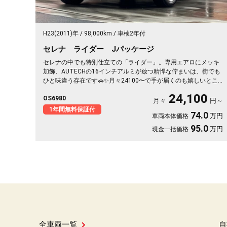
H23(2011)年
98,000km
車検2年付
セレナ ライダー Jパッケージ
セレナの中でも特別仕立ての「ライダー」。専用エアロにメッキ
加飾、AUTECHの16インチアルミが放つ精悍な佇まいは、街でも
ひと味違う存在です🚗✨月々24100〜で手が届くのも嬉しいとこ
ろ。左側パワースライドで買い物帰りもワンタッチ、バックカメ
24,100
OS6980
ラ付きで大きなボディも駐車ラクラク。二列目サンシェードとW
月々
円～
エアコンで、仲間との遠出も夏場のドライブも快適そのもの💫ク
1年間無料保証付
74.0
万円
車両本体価格
ルコン装備で長距離移動もぐっと楽に。週末の趣味も遠出も、こ
れ一台で世界が広がります👍走行9.8万kmでこの状態、《1年保証
95.0
万円
現金一括価格
付》で安心してお乗りいただけます😊
全車両一覧
自