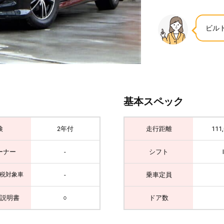
ビル
基本スペック
検
2年付
走行距離
111
ーナー
-
シフト
-
乗車定員
税対象車
説明書
○
ドア数