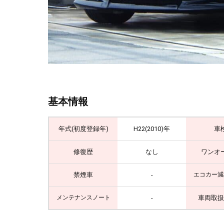
基本情報
年式(初度登録年)
H22(2010)年
車
修復歴
なし
ワンオ
禁煙車
-
エコカー減
-
車両取扱
メンテナンスノート