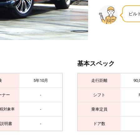
ビルト
基本スペック
検
5年10月
走行距離
90,
ーナー
-
シフト
-
乗車定員
税対象車
説明書
-
ドア数