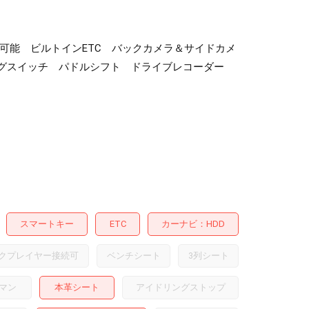
VD視聴可能 ビルトインETC バックカメラ＆サイドカメ
ングスイッチ パドルシフト ドライブレコーダー
スマートキー
ETC
カーナビ
HDD
クプレイヤー接続可
ベンチシート
3列シート
マン
本革シート
アイドリングストップ