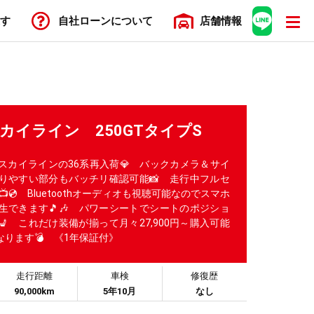
す
自社ローン
について
店舗
情報
 スカイライン 250GTタイプS
スカイラインの36系再入荷💎 バックカメラ＆サイ
りやすい部分もバッチリ確認可能📸 走行中フルセ
📺💿 Bluetoothオーディオも視聴可能なのでスマホ
生できます🎵🎶 パワーシートでシートのポジショ
 これだけ装備が揃って月々27,900円～購入可能
なります💣 《1年保証付》
走行距離
車検
修復歴
90,000km
5年10月
なし