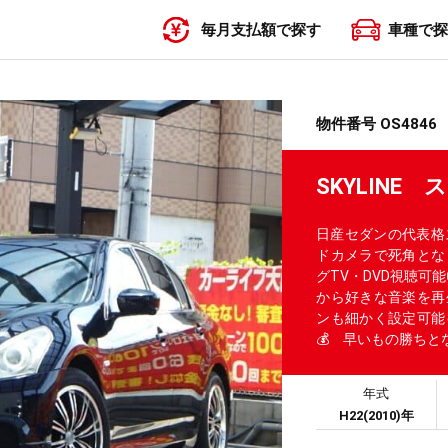
毎月支払額で探す
車種で探
〜19,999円
20,000円〜29,999円
30,000円〜39,999円
40,000円〜49,999円
50,000円〜
物件番号 OS4846
SKYLINE
日産セダンの代表格
ドカメラで死角とな
グTV・DVD視聴可能
から好きな音楽を再
ンも細かく設定可能
💰 早いもの勝ちと
年式
H22(2010)年