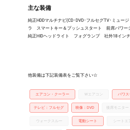
主な装備
純正HDDマルチナビ(CD･DVD･フルセグTV･ミュー
ラ スマートキー＆プッシュスタート 前席パワー
純正HIDヘッドライト フォグランプ 社外18インチ
他装備は下記装備表をご覧下さい☆
エアコン・クーラー
Wエアコン
パワス
テレビ
フルセグ
映像
DVD
後席モニター
ウォークスルー
電動シート
シートエ