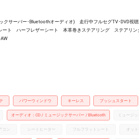
ジックサーバー･Bluetoothオーディオ) 走行中フルセグTV･D
シート ハーフレザーシート 本革巻きステアリング ステアリ
AW
テ
パワーウィンドウ
キーレス
プッシュスタート
オーディオ
CD
ミュージックサーバー
Bluetooth
ミュージッ
アコン
シートヒーター
フルフラットシート
オット