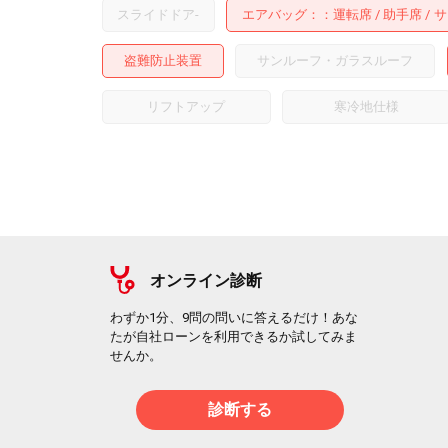
スライドドア
-
エアバッグ：
運転席
助手席
サ
盗難防止装置
サンルーフ・ガラスルーフ
リフトアップ
寒冷地仕様
オンライン診断
わずか1分、9問の問いに答えるだけ！あな
たが自社ローンを利用できるか試してみま
せんか。
診断する