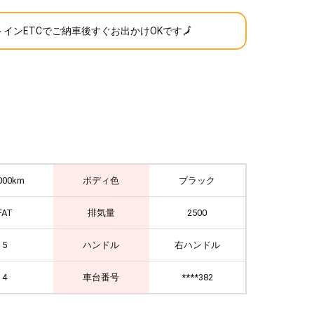
インETCでご納車後すぐお出かけOKです🗾
000km
ボディ色
ブラック
FAT
排気量
2500
5
ハンドル
右ハンドル
4
車台番号
****382