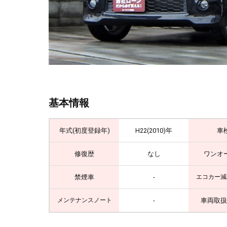
基本情報
年式(初度登録年)
H22(2010)年
車
修復歴
なし
ワンオ
禁煙車
-
エコカー減
-
車両取扱
メンテナンスノート