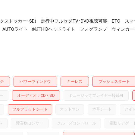
ジックストッカー･SD) 走行中フルセグTV･DVD視聴可能 ETC
AUTOライト 純正HIDヘッドライト フォグランプ ウィンカ
テ
パワーウィンドウ
キーレス
プッシュスタート
ー
オーディオ
CD
SD
ミュージックプレイヤー接続可
フルフラットシート
オットマン
本革シート
アイ
ラ
-
障害物センサー
クルーズコントロール
電動リアゲー