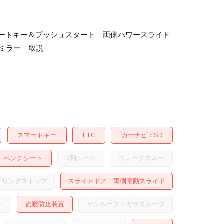
 スマートキー＆プッシュスタート 両側パワースライド
ーミラー 取説
スマートキー
ETC
カーナビ
SD
ベンチシート
3列シート
ウォークスルー
ドリングストップ
スライドドア
両側電動スライド
ト
盗難防止装置
サンルーフ・ガラスルーフ