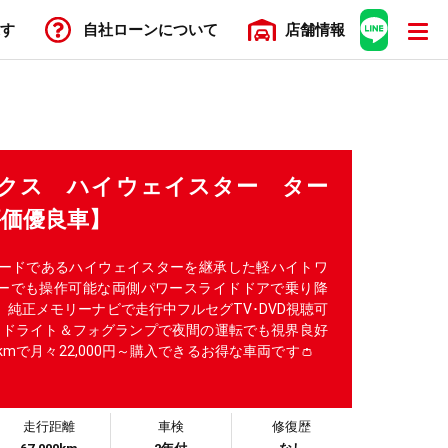
す
自社ローン
について
店舗
情報
ークス ハイウェイスター ター
評価優良車】
ードであるハイウェイスターを継承した軽ハイトワ
ーでも操作可能な両側パワースライドドアで乗り降
 純正メモリーナビで走行中フルセグTV･DVD視聴可
Dヘッドライト＆フォグランプで夜間の運転でも視界良好
00kmで月々22,000円～購入できるお得な車両です👛
走行距離
車検
修復歴