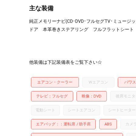
主な装備
純正メモリーナビ(CD･DVD･フルセグTV･ミュー
ドア 本革巻きステアリング フルフラットシート 
他装備は下記装備表をご覧下さい☆
エアコン・クーラー
Wエアコン
パワス
テレビ
フルセグ
映像
DVD
後席モニタ
電動シート
シートエアコン
シートヒーター
エアバッグ：
運転席
助手席
ABS
カメ