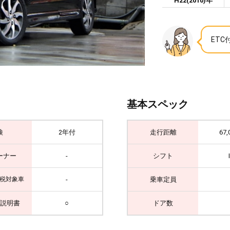
H22(2010)年
ET
基本スペック
検
2年付
走行距離
67,
ーナー
-
シフト
-
乗車定員
税対象車
説明書
○
ドア数