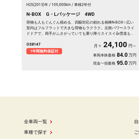
H25(2013)年
109,000km
車検2年付
N-BOX G・Lパッケージ 4WD
荷物も人もぐんぐん積める、四駆対応の頼れる相棒N-BOX✨広い
室内はフルフラットで大きな荷物もラクラク。左側パワースライ
ドドアで、両手がふさがっていても乗り降りスイスイ👍雪道も安
心の4WDだから、仕事も遊びもこれ一台。月々24100〜で始めら
24,100
OS8147
れます。プッシュスタートで毎日の発進もスマート🚗買い物帰り
月々
円～
や週末の遠出まで、暮らしの相棒にぴったり💫《1年保証付》で安
1年間無料保証付
84.0
万円
車両本体価格
心の一台😊
95.0
万円
現金一括価格
全車両一覧
自
車種で探す
ご