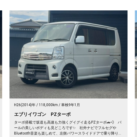
H26(2014)年
118,000km
車検9年1月
エブリイワゴン PZターボ
ターボ搭載で坂道も高速も力強くグイグイ走るPZターボ🚗💨 パ
ールの美しいボディも見どころです✨ 社外ナビでフルセグや
Bluetooth音楽も楽しめて、左側パワースライドドアで乗り降りも