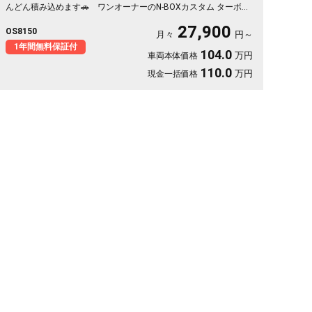
んどん積み込めます🚗 ワンオーナーのN-BOXカスタム ターボ、
鮮やかなブルーが目を引く一台💙 バックカメラ付きで大きく見
27,900
OS8150
える車体も駐車はスッと安心🙌 買い物も送迎も遠出も、これ一
月々
円～
台で毎日がぐっと身軽になりますよ。クルコン付きで高速移動も
1年間無料保証付
104.0
万円
車両本体価格
ゆったり快適。安心してお乗りいただける《1年保証付》です😊
110.0
万円
現金一括価格