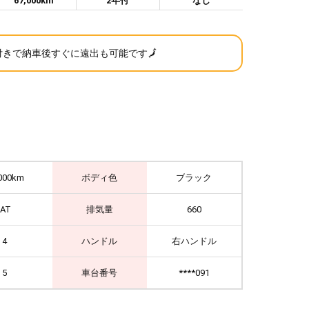
67,000km
2年付
なし
C付きで納車後すぐに遠出も可能です🗾
000km
ボディ色
ブラック
IAT
排気量
660
4
ハンドル
右ハンドル
5
車台番号
****091