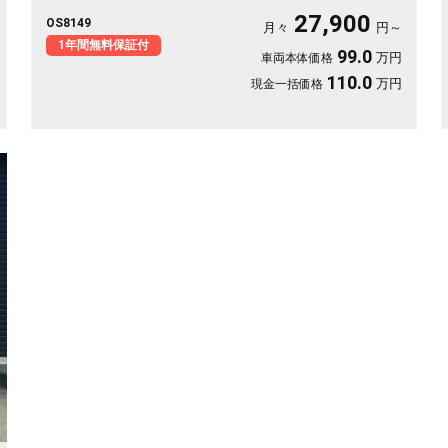
荷物の積み下ろしも楽々👍 全周囲ドラレコで万が一も映像で安
27,900
OS8149
心💎 休日のアウトドアも通勤も快適にこなせる相棒に❣ 月々
月々
円～
27900〜で手が届く一台です🎵 買った後もずっと寄り添う《1年
1年間無料保証付
99.0
万円
車両本体価格
保証付》😊
110.0
万円
現金一括価格