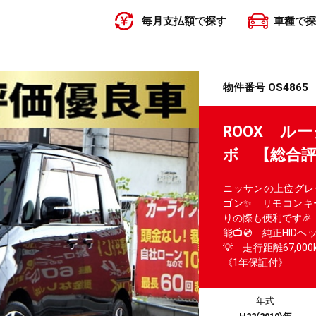
毎月支払額で探す
車種で探
〜19,999円
20,000円〜29,999円
30,000円〜39,999円
40,000円〜49,999円
50,000円〜
物件番号 OS4865
ROOX ル
ボ 【総合
ニッサンの上位グレ
ゴン✨ リモコンキ
りの際も便利です🎉
能📺💿 純正HI
💡 走行距離67,0
《1年保証付》
年式