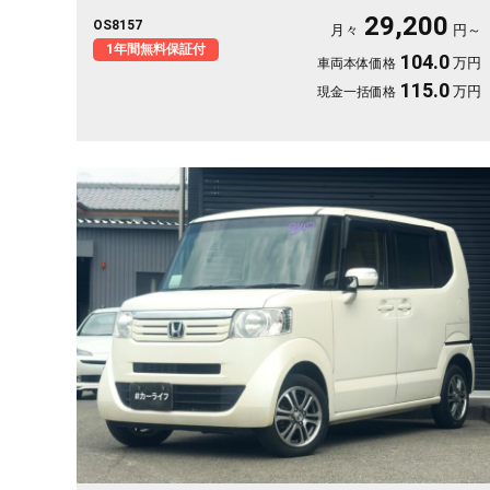
もグイグイ進みます👍 HIDヘッドライトで夜道も明るく安心✨
29,200
OS8157
フルセグ対応の社外HDDナビで遠出も快適🎵💫 休日は仲間とア
月々
円～
ウトドアへ繰り出したくなる一台です🚗 前向きな一歩を応援する
1年間無料保証付
104.0
万円
車両本体価格
《1年保証付》です📌
115.0
万円
現金一括価格