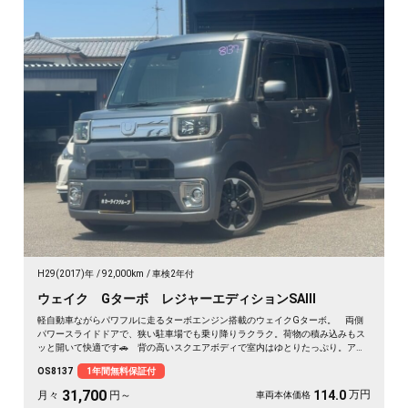
H29(2017)年
92,000km
車検2年付
ウェイク Gターボ レジャーエディションSAⅢ
軽自動車ながらパワフルに走るターボエンジン搭載のウェイクGターボ。 両側
パワースライドドアで、狭い駐車場でも乗り降りラクラク。荷物の積み込みもス
ッと開いて快適です🚗 背の高いスクエアボディで室内はゆとりたっぷり。アウ
トドアも車中泊も相棒にぴったり。 走行中もテレビが見られるHDDナビ付き
OS8137
1年間無料保証付
で、遠出のドライブも退屈しません🎵 バックカメラで駐車も安心✌️ 趣味も遊
びも広がる一台。《1年保証付》で安心のカーライフを💎
31,700
万円
114.0
月々
円～
車両本体価格