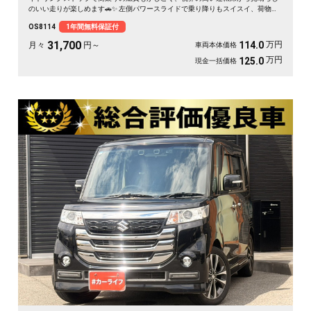
のいい走りが楽しめます🚗✨ 左側パワースライドで乗り降りもスイスイ、荷物の
積み下ろしもラクラク。後席サンシェードで日差しもガード。アウトドアの相棒
OS8114
1年間無料保証付
にも通勤の足にもぴったりの一台です。天井の高い車内で、休日のギア積みも余
裕ですよ💫👍《1年保証付》
31,700
万円
114.0
月々
円～
車両本体価格
万円
125.0
現金一括価格