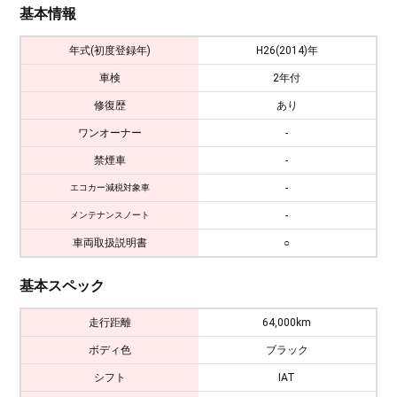
基本情報
年式(初度登録年)
H26(2014)年
車検
2年付
修復歴
あり
ワンオーナー
-
禁煙車
-
-
エコカー減税対象車
-
メンテナンスノート
車両取扱説明書
○
基本スペック
走行距離
64,000km
ボディ色
ブラック
シフト
IAT