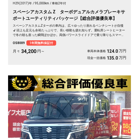
H29(2017)年
95,000km
車検2年付
スペーシアカスタム Z ターボデュアルカメラブレーキサ
ポートユーティリティパッケージ【総合評価優良車】
スペーシアカスタムZターボの車内は、広々ゆったり座れるベンチシートが自慢
💺 頭上も足元も余裕たっぷりで、長い移動も疲れ知らず。運転席シートヒーター
で冬の朝も座った瞬間ぽかぽか。両側パワースライドドアで乗り降りもスマー
ト。後席サンシェードで日差しもやわらぎます。休日は仲間とのドライブや趣味
OS8089
1年間無料保証付
の遠出に、心地よい空間が待っています🎵 快適な毎日をこの一台から。《1年保
証付》で安心のカーライフを👍✨
34,200
万円
124.0
月々
円～
車両本体価格
万円
135.0
現金一括価格