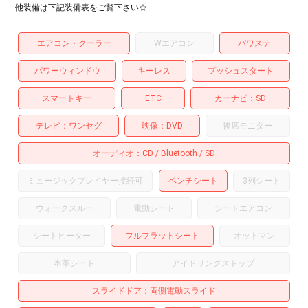
他装備は下記装備表をご覧下さい☆
エアコン・クーラー
Wエアコン
パワステ
パワーウィンドウ
キーレス
プッシュスタート
スマートキー
ETC
カーナビ
SD
テレビ
ワンセグ
映像
DVD
後席モニター
オーディオ
CD
Bluetooth
SD
ミュージックプレイヤー接続可
ベンチシート
3列シート
ウォークスルー
電動シート
シートエアコン
シートヒーター
フルフラットシート
オットマン
本革シート
アイドリングストップ
スライドドア
両側電動スライド