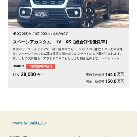
H30(2018)年
107,000km
車検9年7月
スペーシアカスタム HV XS【総合評価優良車】
両側パワースライドドアで、狭い駐車場でもドアパンチの心配なくスッと乗り降
り。スペーシアカスタムXSは後席を倒せばフルフラットの大空間が生まれます。
買い出しの大荷物も、アウトドアギアもたっぷり積み込めます。バイオレットの
落ち着いたボディカラーで街乗りも映える一台。後席サンシェードやシートバッ
OS8071
1年間無料保証付
クテーブルで、長距離移動も快適に過ごせます。休日の遠出が待ち遠しくなりま
すよ。安心してお乗りいただける《1年保証付》です🚗✨💺🙌😊
38,000
万円
144.0
月々
円～
車両本体価格
万円
150.0
現金一括価格
Tweets by Carlife_OS