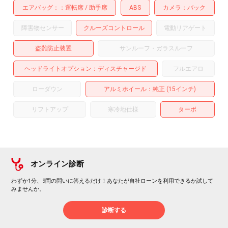
エアバッグ：
運転席
助手席
ABS
カメラ
バック
障害物センサー
クルーズコントロール
電動リアゲート
盗難防止装置
サンルーフ・ガラスルーフ
ヘッドライトオプション
ディスチャージド
フルエアロ
ローダウン
アルミホイール
：純正 (15インチ)
リフトアップ
寒冷地仕様
ターボ
オンライン診断
わずか1分、9問の問いに答えるだけ！あなたが自社ローンを利用できるか試して
みませんか。
診断する