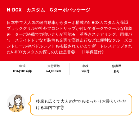
N-BOX カスタム Gターボパッケージ
日本中で大人気の軽自動車からターボ搭載のN-BOXカスタム入荷💥
ブラックグリルや社外フロントリップが付いてダークでクールな印象
💫 ターボ搭載で力強い走りが可能🔥 革巻きステアリング、両側パ
ワースライドドアなど装備も充実で高速走行などに便利なクルーズコ
ントロールやパドルシフトも搭載されています🌈 ドレスアップされ
たN-BOXカスタムお探しの方は是非😁 《1年保証付》
年式
走行距離
車検
修復歴
H26(2014)年
64,000km
2年付
あり
後席も広くて大人の方でもゆったりお乗りいただ
ける車内です👌