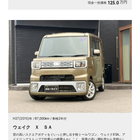
万円
125.0
現金一括価格
H27(2015)年
87,000km
車検2年付
ウェイク Ｘ ＳＡ
背の高いスクエアボディをぐいっと押し出す軽トールワゴン、ウェイクX SA。ア
イドリングストップで街乗りの燃費もかしこく、視界の高い運転席から見晴らし