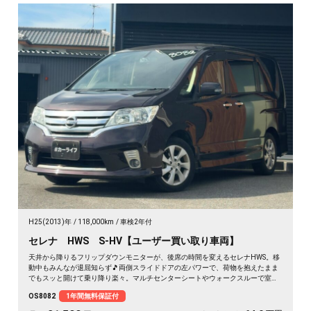
H25(2013)年
118,000km
車検2年付
セレナ HWS S-HV【ユーザー買い取り車両】
天井から降りるフリップダウンモニターが、後席の時間を変えるセレナHWS。移
動中もみんなが退屈知らず🎵両側スライドドアの左パワーで、荷物を抱えたまま
でもスッと開けて乗り降り楽々。マルチセンターシートやウォークスルーで室内
は自由自在。月々21500〜で叶う遠出の週末。走りも装備も揃った一台を、まる
OS8082
1年間無料保証付
ごと1年保証付でどうぞ🚗✨💫👍