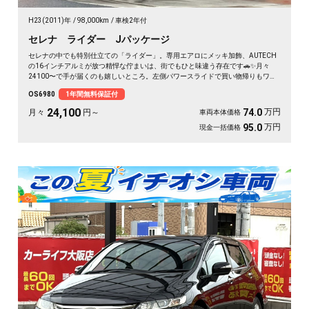
H23(2011)年
98,000km
車検2年付
セレナ ライダー Jパッケージ
セレナの中でも特別仕立ての「ライダー」。専用エアロにメッキ加飾、AUTECH
の16インチアルミが放つ精悍な佇まいは、街でもひと味違う存在です🚗✨月々
24100〜で手が届くのも嬉しいところ。左側パワースライドで買い物帰りもワン
タッチ、バックカメラ付きで大きなボディも駐車ラクラク。二列目サンシェード
OS6980
1年間無料保証付
とWエアコンで、仲間との遠出も夏場のドライブも快適そのもの💫クルコン装備
で長距離移動もぐっと楽に。週末の趣味も遠出も、これ一台で世界が広がります
24,100
万円
74.0
月々
円～
車両本体価格
👍走行9.8万kmでこの状態、《1年保証付》で安心してお乗りいただけます😊
万円
95.0
現金一括価格