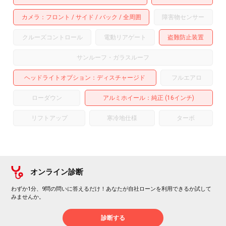
カメラ
フロント
サイド
バック
全周囲
障害物センサー
クルーズコントロール
電動リアゲート
盗難防止装置
サンルーフ・ガラスルーフ
ヘッドライトオプション
ディスチャージド
フルエアロ
ローダウン
アルミホイール
：純正 (16インチ)
リフトアップ
寒冷地仕様
ターボ
オンライン診断
わずか1分、9問の問いに答えるだけ！あなたが自社ローンを利用できるか試して
みませんか。
診断する