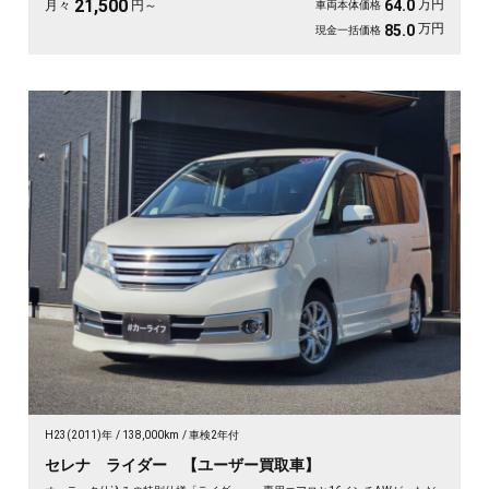
21,500
万円
64.0
月々
円～
車両本体価格
万円
85.0
現金一括価格
H23(2011)年
138,000km
車検2年付
セレナ ライダー 【ユーザー買取車】