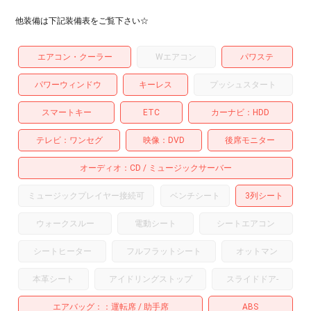
他装備は下記装備表をご覧下さい☆
エアコン・クーラー
Wエアコン
パワステ
パワーウィンドウ
キーレス
プッシュスタート
スマートキー
ETC
カーナビ
HDD
テレビ
ワンセグ
映像
DVD
後席モニター
オーディオ
CD
ミュージックサーバー
ミュージックプレイヤー接続可
ベンチシート
3列シート
ウォークスルー
電動シート
シートエアコン
シートヒーター
フルフラットシート
オットマン
本革シート
アイドリングストップ
スライドドア
-
エアバッグ：
運転席
助手席
ABS