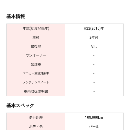
基本情報
年式(初度登録年)
H22(2010)年
車検
2年付
修復歴
なし
ワンオーナー
-
禁煙車
-
-
エコカー減税対象車
○
メンテナンスノート
車両取扱説明書
○
基本スペック
走行距離
108,000km
ボディ色
パール