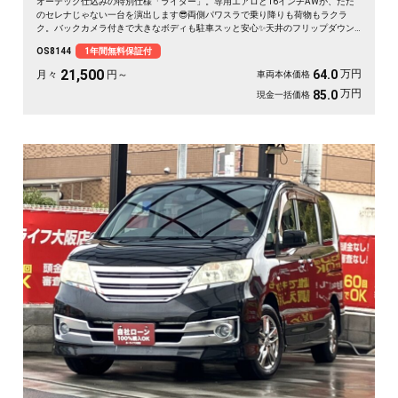
オーテック仕込みの特別仕様「ライダー」。専用エアロと16インチAWが、ただ
のセレナじゃない一台を演出します😎両側パワスラで乗り降りも荷物もラクラ
ク。バックカメラ付きで大きなボディも駐車スッと安心✨天井のフリップダウン
モニターは長距離ドライブの心強い味方。仲間との遠出も、休日の趣味も、これ
OS8144
1年間無料保証付
一台で楽しさ倍増です🎵月々21500〜で手が届く特別グレード。走り出しが待ち
遠しくなる、《1年保証付》👑
21,500
万円
64.0
月々
円～
車両本体価格
万円
85.0
現金一括価格