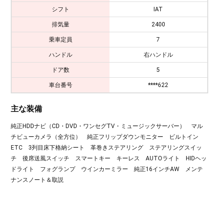
シフト
IAT
排気量
2400
乗車定員
7
ハンドル
右ハンドル
ドア数
5
車台番号
****622
主な装備
純正HDDナビ（CD・DVD・ワンセグTV・ミュージックサーバー） マル
チビューカメラ（全方位） 純正フリップダウンモニター ビルトイン
ETC 3列目床下格納シート 革巻きステアリング ステアリングスイッ
チ 後席送風スイッチ スマートキー キーレス AUTOライト HIDヘッ
ドライト フォグランプ ウインカーミラー 純正16インチAW メンテ
ナンスノート＆取説