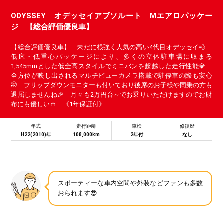
ODYSSEY オデッセイアブソルート Mエアロパッケー
ジ 【総合評価優良車】
【総合評価優良車】 未だに根強く人気の高い4代目オデッセイ💨
低床・低重心パッケージにより、多くの立体駐車場に収まる
1,545mmとした低全高スタイルでミニバンを超越した走行性能💎
全方位が映し出されるマルチビューカメラ搭載で駐停車の際も安心
🤭 フリップダウンモニターも付いており後席のお子様や同乗の方も
退屈しませんね🎉 月々も2万円台～でお乗りいただけますのでお財
布にも優しい👛 《1年保証付》
年式
走行距離
車検
修復歴
H22(2010)年
108,000km
2年付
なし
スポーティーな車内空間や外装などファンも多数
おられます😎