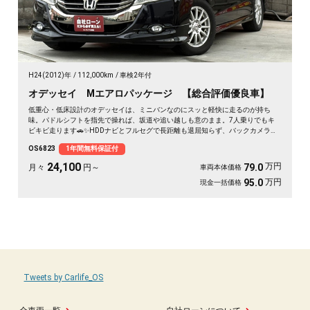
H24(2012)年
112,000km
車検2年付
オデッセイ Mエアロパッケージ 【総合評価優良車】
低重心・低床設計のオデッセイは、ミニバンなのにスッと軽快に走るのが持ち
味。パドルシフトを指先で操れば、坂道や追い越しも意のまま。7人乗りでもキ
ビキビ走ります🚗✨HDDナビとフルセグで長距離も退屈知らず、バックカメラで
大きな車体もラクラク駐車。ETC完備で高速もスムーズ🎵休日は仲間と遠出、平
OS6823
1年間無料保証付
日は仕事の相棒に。3列目は床下格納で荷室もフラットに広がります💫黒ボディ
の艶も見応えあり。走りも使い勝手も欲張れる一台です👍《1年保証付》
24,100
万円
79.0
月々
円～
車両本体価格
万円
95.0
現金一括価格
Tweets by Carlife_OS