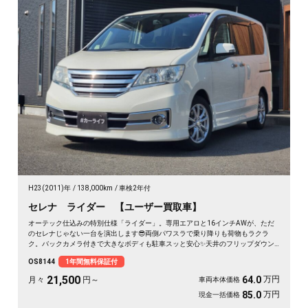
H23(2011)年
138,000km
車検2年付
セレナ ライダー 【ユーザー買取車】
オーテック仕込みの特別仕様「ライダー」。専用エアロと16インチAWが、ただ
のセレナじゃない一台を演出します😎両側パワスラで乗り降りも荷物もラクラ
ク。バックカメラ付きで大きなボディも駐車スッと安心✨天井のフリップダウン
モニターは長距離ドライブの心強い味方。仲間との遠出も、休日の趣味も、これ
OS8144
1年間無料保証付
一台で楽しさ倍増です🎵月々21500〜で手が届く特別グレード。走り出しが待ち
遠しくなる、《1年保証付》👑
21,500
万円
64.0
月々
円～
車両本体価格
万円
85.0
現金一括価格