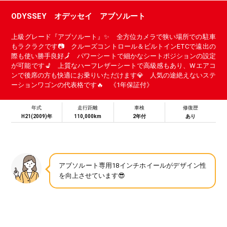
ODYSSEY オデッセイ アブソルート
上級グレード『アブソルート』✨ 全方位カメラで狭い場所での駐車
もラクラクです📷 クルーズコントロール＆ビルトインETCで遠出の
際も使い勝手良好🗾 パワーシートで細かなシートポジションの設定
が可能です💺 上質なハーフレザーシートで高級感もあり、Wエアコ
ンで後席の方も快適にお乗りいただけます💎 人気の途絶えないステ
ーションワゴンの代表格です🔥 《1年保証付》
年式
走行距離
車検
修復歴
H21(2009)年
110,000km
2年付
あり
アブソルート専用18インチホイールがデザイン性
を向上させています😎