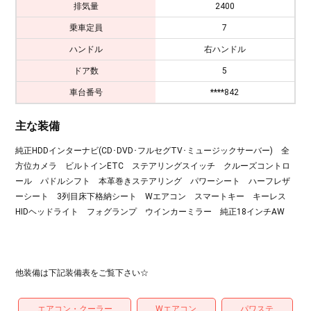
排気量
2400
乗車定員
7
ハンドル
右ハンドル
ドア数
5
車台番号
****842
主な装備
純正HDDインターナビ(CD･DVD･フルセグTV･ミュージックサーバー) 全
方位カメラ ビルトインETC ステアリングスイッチ クルーズコントロ
ール パドルシフト 本革巻きステアリング パワーシート ハーフレザ
ーシート 3列目床下格納シート Wエアコン スマートキー キーレス
HIDヘッドライト フォグランプ ウインカーミラー 純正18インチAW
他装備は下記装備表をご覧下さい☆
エアコン・クーラー
Wエアコン
パワステ