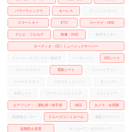
パワーウィンドウ
キーレス
プッシュスタート
スマートキー
ETC
カーナビ
HDD
テレビ
フルセグ
映像
DVD
後席モニター
オーディオ
CD
ミュージックサーバー
ミュージックプレイヤー接続可
ベンチシート
3列シート
ウォークスルー
電動シート
シートエアコン
シートヒーター
フルフラットシート
オットマン
本革シート
アイドリングストップ
スライドドア
-
エアバッグ：
運転席
助手席
ABS
カメラ
全周囲
障害物センサー
クルーズコントロール
電動リアゲート
盗難防止装置
サンルーフ・ガラスルーフ