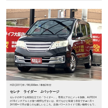
H23(2011)年
98,000km
車検2年付
セレナ ライダー Jパッケージ
セレナの中でも特別仕立ての「ライダー」。専用エアロにメッキ加飾、AUTECH
の16インチアルミが放つ精悍な佇まいは、街でもひと味違う存在です🚗✨月々
24100〜で手が届くのも嬉しいところ。左側パワースライドで買い物帰りもワン