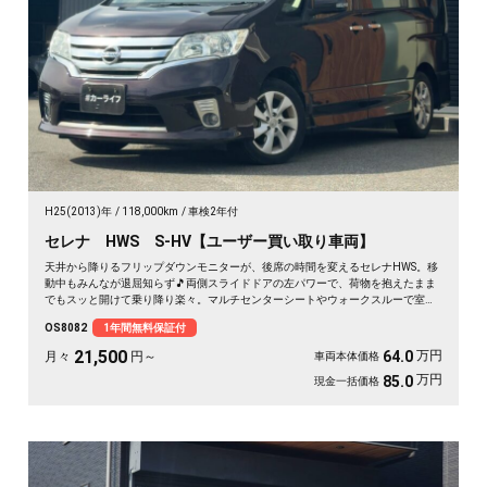
H25(2013)年
118,000km
車検2年付
セレナ HWS S-HV【ユーザー買い取り車両】
天井から降りるフリップダウンモニターが、後席の時間を変えるセレナHWS。移
動中もみんなが退屈知らず🎵両側スライドドアの左パワーで、荷物を抱えたまま
でもスッと開けて乗り降り楽々。マルチセンターシートやウォークスルーで室内
は自由自在。月々21500〜で叶う遠出の週末。走りも装備も揃った一台を、まる
OS8082
1年間無料保証付
ごと1年保証付でどうぞ🚗✨💫👍
21,500
万円
64.0
月々
円～
車両本体価格
万円
85.0
現金一括価格