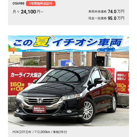
タッチ、バックカメラ付きで大きなボディも駐車ラクラク。二列目サンシェード
OS6980
1年間無料保証付
とWエアコンで、仲間との遠出も夏場のドライブも快適そのもの💫クルコン装備
で長距離移動もぐっと楽に。週末の趣味も遠出も、これ一台で世界が広がります
24,100
万円
74.0
月々
円～
車両本体価格
👍走行9.8万kmでこの状態、《1年保証付》で安心してお乗りいただけます😊
万円
95.0
現金一括価格
H24(2012)年
112,000km
車検2年付