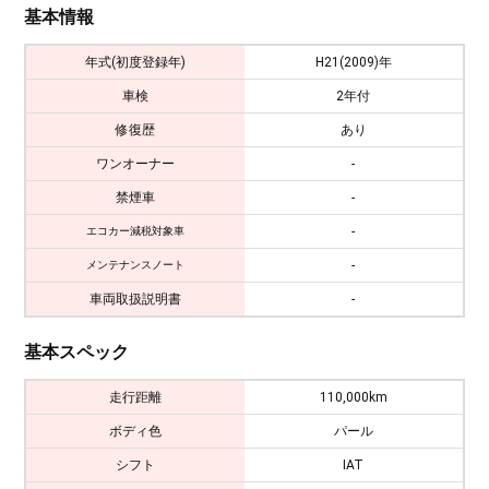
基本情報
年式(初度登録年)
H21(2009)年
車検
2年付
修復歴
あり
ワンオーナー
-
禁煙車
-
-
エコカー減税対象車
-
メンテナンスノート
車両取扱説明書
-
基本スペック
走行距離
110,000km
ボディ色
パール
シフト
IAT