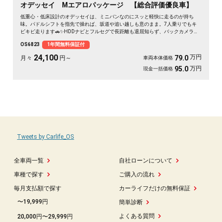
オデッセイ Mエアロパッケージ 【総合評価優良車】
低重心・低床設計のオデッセイは、ミニバンなのにスッと軽快に走るのが持ち
味。パドルシフトを指先で操れば、坂道や追い越しも意のまま。7人乗りでもキ
ビキビ走ります🚗✨HDDナビとフルセグで長距離も退屈知らず、バックカメラで
大きな車体もラクラク駐車。ETC完備で高速もスムーズ🎵休日は仲間と遠出、平
OS6823
1年間無料保証付
日は仕事の相棒に。3列目は床下格納で荷室もフラットに広がります💫黒ボディ
の艶も見応えあり。走りも使い勝手も欲張れる一台です👍《1年保証付》
24,100
万円
79.0
月々
円～
車両本体価格
万円
95.0
現金一括価格
Tweets by Carlife_OS
全車両一覧
自社ローンについて
車種で探す
ご購入の流れ
毎月支払額で探す
カーライフだけの無料保証
〜19,999円
簡単診断
よくある質問
20,000円〜29,999円