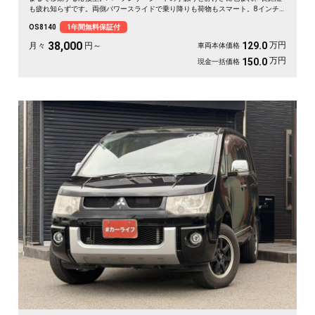
も疲れ知らずです。両側パワースライドで乗り降りも荷物もスマート。8インチ
SDナビで初めての道も迷わず、休日の遠出やゴルフ仲間との旅もぐっと楽しく。
OS8140
1年間無料保証付
パールの艶やかなボディが週末を格上げしてくれます。心地よさで選ぶなら《1
年保証付》💺✨🚗🎵💎
38,000
万円
129.0
月々
円～
車両本体価格
万円
150.0
現金一括価格