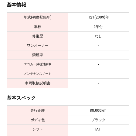
基本情報
年式(初度登録年)
H21(2009)年
車検
2年付
修復歴
なし
ワンオーナー
-
禁煙車
-
-
エコカー減税対象車
-
メンテナンスノート
車両取扱説明書
-
基本スペック
走行距離
88,000km
ボディ色
ブラック
シフト
IAT