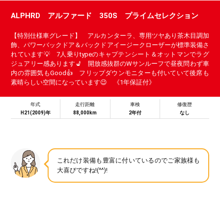
ALPHRD アルファード 350S プライムセレクション
【特別仕様車グレード】 アルカンターラ、専用ツヤあり茶木目調加
飾、パワーバックドア＆バックドアイージークローザーが標準装備さ
れています💡 7人乗りtypeのキャプテンシート＆オットマンでラグ
ジュアリー感あります💺 開放感抜群のWサンルーフで昼夜問わず車
内の雰囲気もGood👍 フリップダウンモニターも付いていて後席も
素晴らしい空間になっています😉 《1年保証付》
年式
走行距離
車検
修復歴
H21(2009)年
88,000km
2年付
なし
これだけ装備も豊富に付いているのでご家族様も
大喜びですね!(^^)!