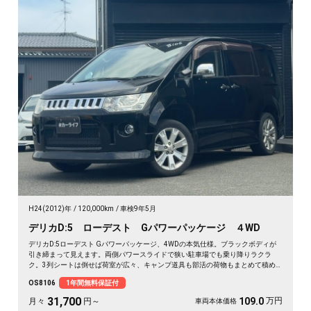
H24(2012)年
120,000km
車検9年5月
デリカD:5 ローデスト Gパワーパッケージ ４WD
デリカD:5ローデスト Gパワーパッケージ、4WDの本気仕様。ブラックボディが
引き締まって見えます。両側パワースライドで狭い駐車場でも乗り降りラクラ
ク。3列シートは倒せば荷室が広々、キャンプ道具も部活の荷物もまとめて積め
ます。バックカメラで大きな車体もスッと駐車OK。雪道もアウトドアも仲間との
OS8106
1年間無料保証付
遠出も、これ一台で頼れる相棒に🚗✨💺🙌。安心して長く乗れる《1年保証付》で
す😊
31,700
万円
109.0
月々
円～
車両本体価格