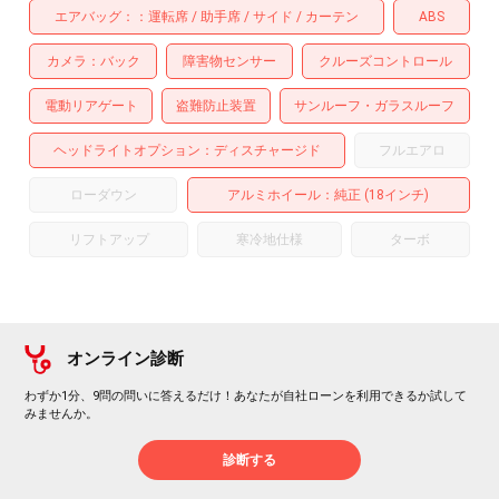
エアバッグ：
運転席
助手席
サイド
カーテン
ABS
カメラ
バック
障害物センサー
クルーズコントロール
電動リアゲート
盗難防止装置
サンルーフ・ガラスルーフ
ヘッドライトオプション
ディスチャージド
フルエアロ
ローダウン
アルミホイール
：純正 (18インチ)
リフトアップ
寒冷地仕様
ターボ
オンライン診断
わずか1分、9問の問いに答えるだけ！あなたが自社ローンを利用できるか試して
みませんか。
診断する