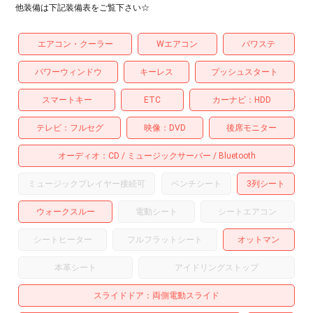
他装備は下記装備表をご覧下さい☆
エアコン・クーラー
Wエアコン
パワステ
パワーウィンドウ
キーレス
プッシュスタート
スマートキー
ETC
カーナビ
HDD
テレビ
フルセグ
映像
DVD
後席モニター
オーディオ
CD
ミュージックサーバー
Bluetooth
ミュージックプレイヤー接続可
ベンチシート
3列シート
ウォークスルー
電動シート
シートエアコン
シートヒーター
フルフラットシート
オットマン
本革シート
アイドリングストップ
スライドドア
両側電動スライド