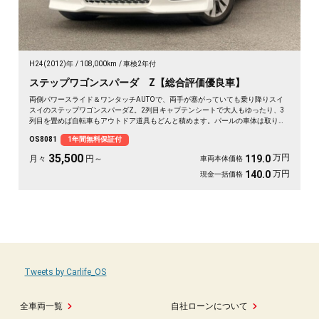
H24(2012)年
108,000km
車検2年付
ステップワゴンスパーダ Z【総合評価優良車】
両側パワースライド＆ワンタッチAUTOで、両手が塞がっていても乗り降りスイ
スイのステップワゴンスパーダZ。2列目キャプテンシートで大人もゆったり、3
列目を畳めば自転車もアウトドア道具もどんと積めます。パールの車体は取り回
しも良く、送迎から週末の遠出まで大活躍。前後ドラレコで万が一の時も映像が
OS8081
1年間無料保証付
しっかり残せて安心。天井のフリップダウンモニターで長距離も退屈知らず。毎
日の相棒にぴったりの一台です🚗✨💺🙌😊《1年保証付》
35,500
万円
119.0
月々
円～
車両本体価格
万円
140.0
現金一括価格
Tweets by Carlife_OS
全車両一覧
自社ローンについて