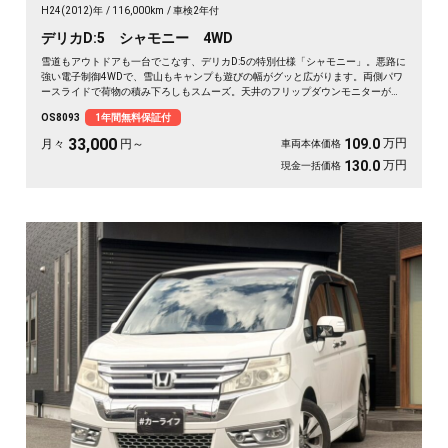
H24(2012)年
116,000km
車検2年付
デリカD:5 シャモニー 4WD
雪道もアウトドアも一台でこなす、デリカD:5の特別仕様「シャモニー」。悪路に
強い電子制御4WDで、雪山もキャンプも遊びの幅がグッと広がります。両側パワ
ースライドで荷物の積み下ろしもスムーズ。天井のフリップダウンモニターがあ
れば、長距離の移動も車内が退屈しません。ブラックボディに社外16インチが効
OS8093
1年間無料保証付
いた一台で、週末の遠出が待ち遠しくなりますよ。乗り込むほどに頼れる相棒に
💫🏔️🚗✌️《1年保証付》
33,000
万円
109.0
月々
円～
車両本体価格
万円
130.0
現金一括価格