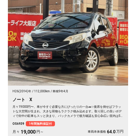
H26(2014)年
112,000km
車検9年4月
ノート X
月々19000円〜、車が今すぐ必要な方にぴったりの一台🚗✨後席を倒せばフラッ
トな大空間が生まれ、大きな荷物もラクラク積み込めます。取り回しの良いボデ
ィで街中の駐車もスッと決まり、バックカメラで後方確認も安心👍広い室内は5
人乗車もゆったり。休日は仲間と趣味の道具を積んで遠出も楽しめます🎵毎日の
OS6939
1年間無料保証付
通勤から週末の外出まで頼れる相棒に💫走行距離もまだまだ元気。《1年保証
付》
19,000
万円
64.0
月々
円～
車両本体価格