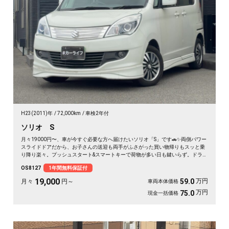
H23(2011)年
72,000km
車検2年付
ソリオ S
月々19000円〜、車が今すぐ必要な方へ届けたいソリオ「S」です🚗✨両側パワー
スライドドアだから、お子さんの送迎も両手がふさがった買い物帰りもスッと乗
り降り楽々。プッシュスタート&スマートキーで荷物が多い日も鍵いらず。ドライ
ブレコーダー付きで、毎日の運転も万が一の時も映像で安心です。仕事帰りにフ
OS8127
1年間無料保証付
ラットシートで一息つける、そんな相棒になる1台。《1年保証付》💫👍
19,000
万円
59.0
月々
円～
車両本体価格
万円
75.0
現金一括価格