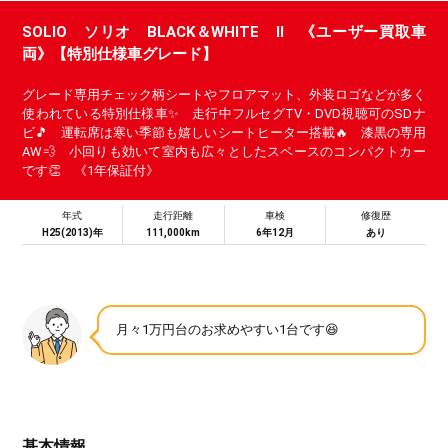
SOLIO ソリオ BLACK＆WHITE Ⅱ 《ユーザー買取車
両》【特別仕様車グレード】
グレード専用チェック柄シートやフロアマット、外装ロゴなどが多く
使われている特別仕様車✨ 走行中フルセグTV・DVD視聴可のSDナ
ビ🎵 運転席は寒い季節も嬉しいシートヒーター搭載🔥 漆黒の専用
AW💨 小回りも効いて室内も広々としたスペースのコンパクトカー
です👏 《1年保証付》
年式
走行距離
車検
修復歴
H25(2013)年
111,000km
6年12月
あり
月々1万円台のお求めやすい1台です😆
基本情報