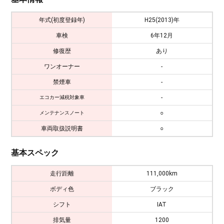
年式(初度登録年)
H25(2013)年
車検
6年12月
修復歴
あり
ワンオーナー
-
禁煙車
-
-
エコカー減税対象車
○
メンテナンスノート
車両取扱説明書
○
基本スペック
走行距離
111,000km
ボディ色
ブラック
シフト
IAT
排気量
1200