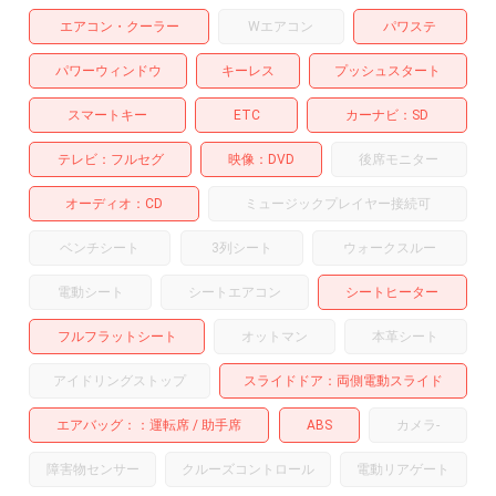
エアコン・クーラー
Wエアコン
パワステ
パワーウィンドウ
キーレス
プッシュスタート
スマートキー
ETC
カーナビ
SD
テレビ
フルセグ
映像
DVD
後席モニター
オーディオ
CD
ミュージックプレイヤー接続可
ベンチシート
3列シート
ウォークスルー
電動シート
シートエアコン
シートヒーター
フルフラットシート
オットマン
本革シート
アイドリングストップ
スライドドア
両側電動スライド
エアバッグ：
運転席
助手席
ABS
カメラ
-
障害物センサー
クルーズコントロール
電動リアゲート