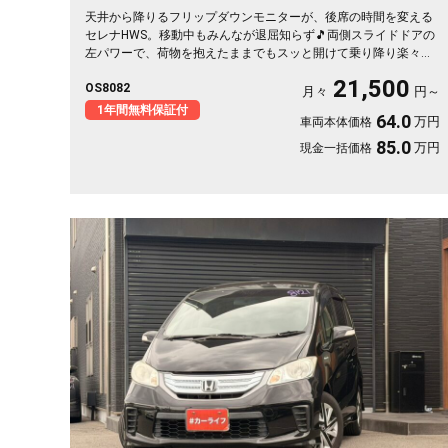
天井から降りるフリップダウンモニターが、後席の時間を変える
セレナHWS。移動中もみんなが退屈知らず🎵両側スライドドアの
左パワーで、荷物を抱えたままでもスッと開けて乗り降り楽々。
純正ナビとバックカメラで初めての道も駐車も安心です。マルチ
21,500
OS8082
センターシートやウォークスルーで室内は自由自在。月々
月々
円～
21500〜で叶う遠出の週末。走りも装備も揃った一台を、まるご
1年間無料保証付
64.0
万円
車両本体価格
と1年保証付でどうぞ🚗✨💫👍
85.0
万円
現金一括価格