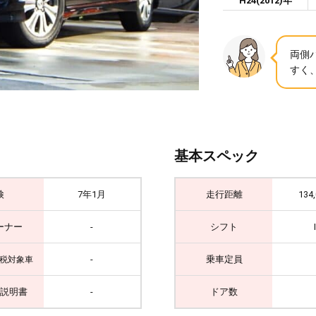
H24(2012)年
両側
すく
基本スペック
検
7年1月
走行距離
134
ーナー
-
シフト
-
乗車定員
税対象車
説明書
-
ドア数