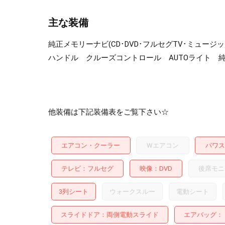
主な装備
純正メモリーナビ(CD･DVD･フルセグTV･ミュージ
ハンドル クルーズコントロール AUTOライト 純
他装備は下記装備表をご覧下さい☆
エアコン・クーラー
Wエアコン
パワス
テレビ
フルセグ
映像
DVD
後席モニ
3列シート
ウォークスルー
電動シート
スライドドア
両側電動スライド
エアバッグ：