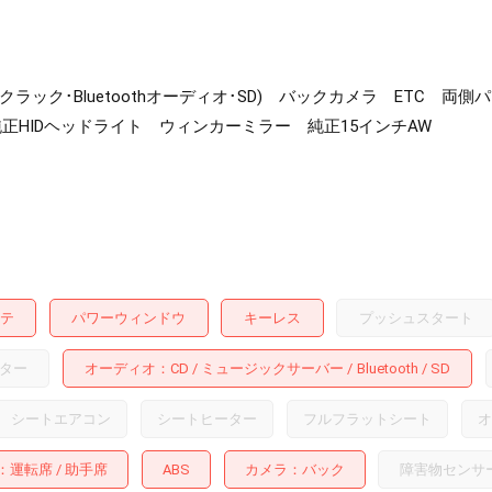
ックラック･Bluetoothオーディオ･SD) バックカメラ ETC
正HIDヘッドライト ウィンカーミラー 純正15インチAW
テ
パワーウィンドウ
キーレス
プッシュスタート
ター
オーディオ
CD
ミュージックサーバー
Bluetooth
SD
シートエアコン
シートヒーター
フルフラットシート
オ
運転席
助手席
ABS
カメラ
バック
障害物センサ