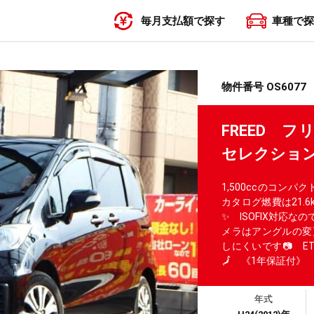
毎月支払額で探す
車種で探
〜19,999円
20,000円〜29,999円
30,000円〜39,999円
40,000円〜49,999円
50,000円〜
物件番号 OS6077
FREED 
セレクショ
1,500ccのコン
カタログ燃費は21.
✨ ISOFIX対応
メラはアングルの変
しにくいです📷 
🗾 《1年保証付》
年式