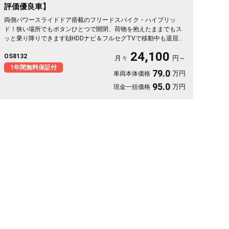
評価優良車】
両側パワースライドドア搭載のフリードスパイク・ハイブリッ
ド！狭い場所でもボタンひとつで開閉、荷物を抱えたままでもス
ッと乗り降りできます🙌HDDナビ＆フルセグTVで移動中も退屈知
らず。ドラレコ付きで万が一の時も映像でしっかり安心です。低
24,100
OS8132
床フルフラットで車中泊やアウトドアの相棒にも最適🎵ハーフレ
月々
円～
ザーシートが移動をワンランク上質にしてくれる一台。月々
1年間無料保証付
79.0
万円
車両本体価格
24100円〜で手が届きます。じっくり乗り込めるこのお車、《1年
保証付》です✨🚗💺
95.0
万円
現金一括価格