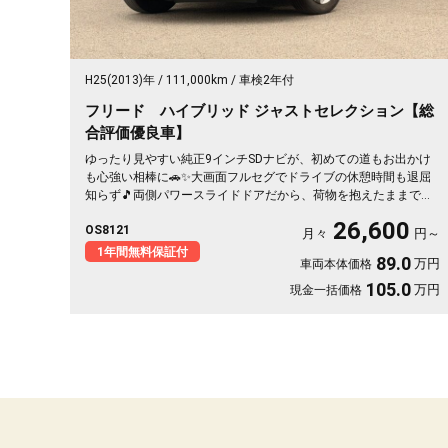
H25(2013)年
111,000km
車検2年付
フリード ハイブリッド ジャストセレクション【総
合評価優良車】
ゆったり見やすい純正9インチSDナビが、初めての道もお出かけ
も心強い相棒に🚗✨大画面フルセグでドライブの休憩時間も退屈
知らず🎵両側パワースライドドアだから、荷物を抱えたままでも
乗り降りスイスイ✌️肌触りのいいハーフレザーシートで、通勤も
26,600
OS8121
送迎も気分よく過ごせます💺月々26600〜で叶う黒ボディの上品
月々
円～
なハイブリッド。走りも家計もやさしい一台を、安心の《1年保証
1年間無料保証付
89.0
万円
車両本体価格
付》でどうぞ😊
105.0
万円
現金一括価格