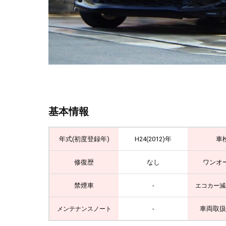
基本情報
年式(初度登録年)
H24(2012)年
車
修復歴
なし
ワンオ
禁煙車
-
エコカー減
-
車両取扱
メンテナンスノート