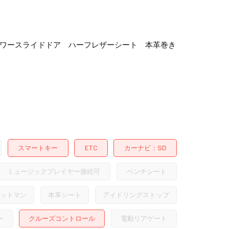
 両側パワースライドドア ハーフレザーシート 本革巻き
スマートキー
ETC
カーナビ
SD
ミュージックプレイヤー接続可
ベンチシート
ットマン
本革シート
アイドリングストップ
ー
クルーズコントロール
電動リアゲート