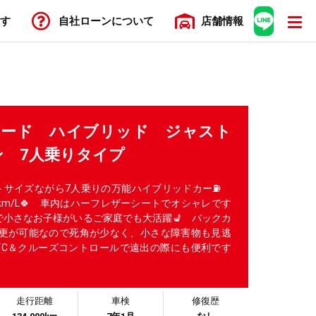
す
自社ローン
について
店舗
情報
フリード ハイブリッド ジャスト
ン 7人乗りタイプ
パクトサイズながら7人乗りの万能ハイブリッドカー⛽
6km/L🍀 車内はハーフレザーシートでオシャレです
なので小さなお子様がいるご家庭でも大活躍💺 バックカ
更が可能なので死角が少なく、小さな障害物も見逃
ETC＆クルーズコントロールで遠出の際にも便利です
走行距離
車検
修復歴