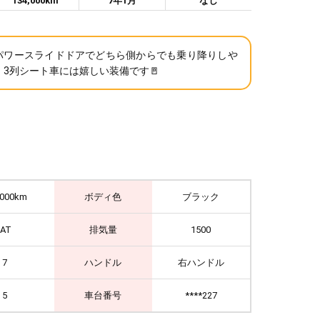
134,000km
7年1月
なし
パワースライドドアでどちら側からでも乗り降りしや
、3列シート車には嬉しい装備です🚪
,000km
ボディ色
ブラック
IAT
排気量
1500
7
ハンドル
右ハンドル
5
車台番号
****227