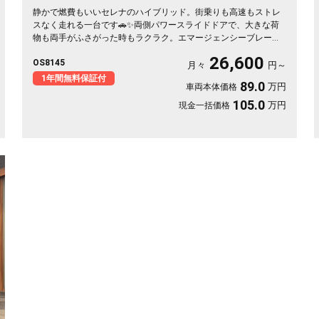
静かで燃費もいいセレナのハイブリッド。街乗りも高速もストレ
スなく走れる一台です🚗✨両側パワースライドドアで、大きな荷
物も両手がふさがった時もラクラク。エマージェンシーブレーキ
と車線逸脱防止で、毎日の運転に安心が付いてきます👍仲間との
26,600
OS8145
遠出も、仕事の相棒にもぴったり。月々26600円〜で始められま
月々
円～
す🎵ロングドライブが楽しみになる相棒に《1年保証付》💫
1年間無料保証付
89.0
万円
車両本体価格
105.0
万円
現金一括価格