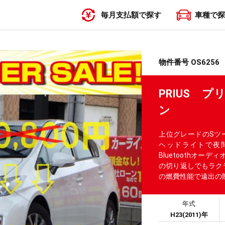
毎月支払額で探す
車種で探
〜19,999円
20,000円〜29,999円
30,000円〜39,999円
40,000円〜49,999円
50,000円〜
物件番号 OS6256
PRIUS 
ン
上位グレードのSツー
ヘッドライトで夜間
Bluetoothオ
の切り返しでもラクラ
の燃費性能で遠出の
年式
H23(2011)年