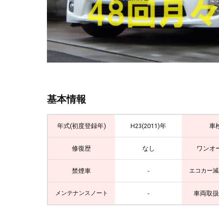
基本情報
年式(初度登録年)
H23(2011)年
車
修復歴
なし
ワンオ
禁煙車
-
エコカー減
-
車両取扱
メンテナンスノート