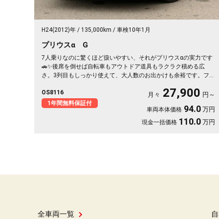
H24(2012)年
135,000km
車検10年1月
プリウスα G
7人乗りなのに驚くほど扱いやすい、それがプリウスαの実力です
🚗✨後席を倒せば自転車もアウトドア道具もラクラク積める広
さ。3列目もしっかり使えて、大人数のお出かけも余裕です。フル
セグナビとバックカメラで初めての道も駐車も安心。フリップダ
27,900
OS8116
ウンモニターで後ろの席も退屈知らず🎵月々27900〜で始められ
月々
円～
て、週末の遠出がもっと楽しみになる一台。乗る人みんなが快適
1年間無料保証付
94.0
万円
車両本体価格
な仕上がりです😊《1年保証付》💫
110.0
万円
現金一括価格
全車両一覧
自