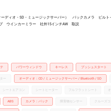
toothオーディオ・SD・ミュージックサーバー） バックカメラ ビ
プ ウインカーミラー 社外15インチAW 取説
テ
パワーウィンドウ
キーレス
プッシュスタート
ター
オーディオ
CD
ミュージックサーバー
Bluetooth
SD
シートエアコン
シートヒーター
フルフラットシート
オ
ABS
カメラ
バック
障害物センサー
クルーズコ