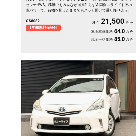
セレナHWS。移動中もみんなが退屈知らず🎵両側スライドドアの
左パワーで、荷物を抱えたままでもスッと開けて乗り降り楽々。
マルチセンターシートやウォークスルーで室内は自由自在。月々
21,500
OS8082
21500〜で叶う遠出の週末。走りも装備も揃った一台を、まるご
月々
円～
と1年保証付でどうぞ🚗✨💫👍
1年間無料保証付
64.0
万円
車両本体価格
85.0
万円
現金一括価格