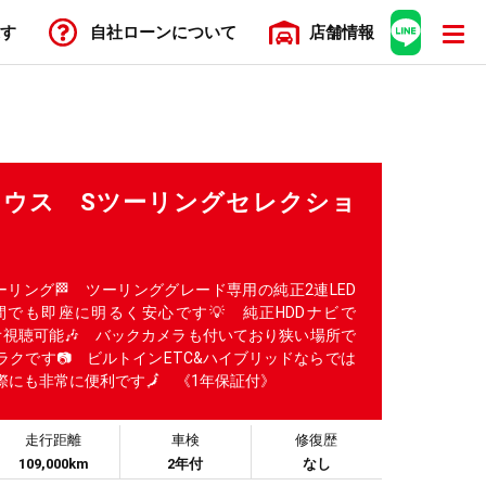
す
自社ローン
について
店舗
情報
プリウス Sツーリングセレクショ
リング🏁 ツーリンググレード専用の純正2連LED
でも即座に明るく安心です💡 純正HDDナビで
ーディオ視聴可能🎶 バックカメラも付いており狭い場所で
クです📷️ ビルトインETC&ハイブリッドならでは
際にも非常に便利です🗾 《1年保証付》
走行距離
車検
修復歴
109,000km
2年付
なし