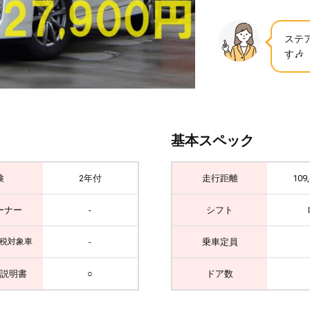
ステ
す🎶
基本スペック
検
2年付
走行距離
109
ーナー
-
シフト
-
乗車定員
税対象車
説明書
○
ドア数