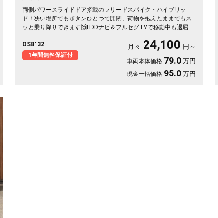
両側パワースライドドア搭載のフリードスパイク・ハイブリッ
ド！狭い場所でもボタンひとつで開閉、荷物を抱えたままでもス
ッと乗り降りできます🙌HDDナビ＆フルセグTVで移動中も退屈知
らず。ドラレコ付きで万が一の時も映像でしっかり安心です。低
24,100
OS8132
床フルフラットで車中泊やアウトドアの相棒にも最適🎵ハーフレ
月々
円～
ザーシートが移動をワンランク上質にしてくれる一台。月々
1年間無料保証付
79.0
万円
車両本体価格
24100円〜で手が届きます。じっくり乗り込めるこのお車、《1年
保証付》です✨🚗💺
95.0
万円
現金一括価格