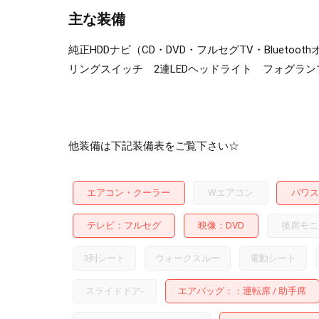
主な装備
純正HDDナビ（CD・DVD・フルセグTV・Blue
リングスイッチ 2連LEDヘッドライト フォグラン
他装備は下記装備表をご覧下さい☆
エアコン・クーラー
Wエアコン
パワス
テレビ
フルセグ
映像
DVD
後席モニ
3列シート
ウォークスルー
電動シート
スライドドア
-
エアバッグ：
運転席
助手席