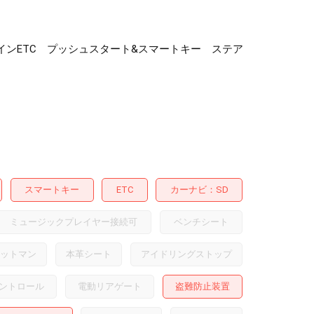
ルトインETC プッシュスタート&スマートキー ステア
スマートキー
ETC
カーナビ
SD
ミュージックプレイヤー接続可
ベンチシート
ットマン
本革シート
アイドリングストップ
ントロール
電動リアゲート
盗難防止装置