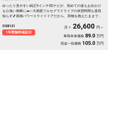
ゆったり見やすい純正9インチSDナビが、初めての道もお出かけ
も心強い相棒に🚗✨大画面フルセグでドライブの休憩時間も退屈
知らず🎵両側パワースライドドアだから、荷物を抱えたままでも
乗り降りスイスイ✌️肌触りのいいハーフレザーシートで、通勤も
26,600
OS8121
送迎も気分よく過ごせます💺月々26600〜で叶う黒ボディの上品
月々
円～
なハイブリッド。走りも家計もやさしい一台を、安心の《1年保証
1年間無料保証付
89.0
万円
車両本体価格
付》でどうぞ😊
105.0
万円
現金一括価格