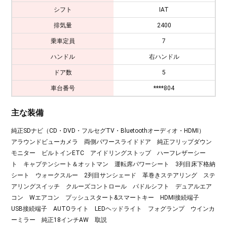
シフト
IAT
排気量
2400
乗車定員
7
ハンドル
右ハンドル
ドア数
5
車台番号
****804
主な装備
純正SDナビ（CD・DVD・フルセグTV・Bluetoothオーディオ・HDMI）
アラウンドビューカメラ 両側パワースライドドア 純正フリップダウン
モニター ビルトインETC アイドリングストップ ハーフレザーシー
ト キャプテンシート＆オットマン 運転席パワーシート 3列目床下格納
シート ウォークスルー 2列目サンシェード 革巻きステアリング ステ
アリングスイッチ クルーズコントロール パドルシフト デュアルエア
コン Wエアコン プッシュスタート&スマートキー HDMI接続端子
USB接続端子 AUTOライト LEDヘッドライト フォグランプ ウインカ
ーミラー 純正18インチAW 取説