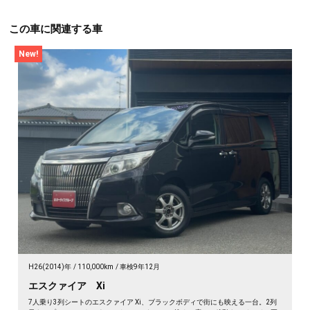
この車に関連する車
New!
H26(2014)年
110,000km
車検9年12月
エスクァイア Xi
7人乗り3列シートのエスクァイア Xi、ブラックボディで街にも映える一台。2列