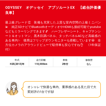
ODYSSEY オデッセイ アブソルートEX 【総合評価優
良車】
最上級グレード👏 装備も充実した上質な室内空間の上級ミニバン
💫 純正SDナビでBluetoothオーディオやHDMIも接続可能でyoutube
などもミラーリングできます🎵 ハーフレザーシート、キャプテンシ
ート＆オットマン、黒木目調パネル、タッチパネルACなど高級感の
ある車内✨ 後席はフリップダウンモニターも搭載しています🤩 全
方位カメラのアラウンドビューで駐停車も安心ですね👌 《1年保証
付》
年式
走行距離
車検
修復歴
H25(2013)年
118,000km
2年付
なし
オシャレで快適な車内、重厚感のある見た目で大
変好評の1台です🙌