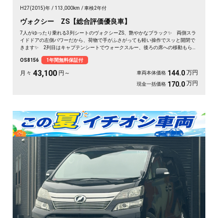
H27(2015)年
113,000km
車検2年付
ヴォクシー ZS【総合評価優良車】
7人がゆったり乗れる3列シートのヴォクシーZS、艶やかなブラック✨ 両側スラ
イドドアの左側パワーだから、荷物で手がふさがっても軽い操作でスッと開閉で
きます✨ 2列目はキャプテンシートでウォークスルー、後ろの席への移動もらく
らく💺 バックカメラ付きで大きな車体でも駐車が安心です👍 仲間との遠出
OS8156
1年間無料保証付
も、仕事道具の積み込みも、この一台で快適にこなせます🎵 細部まで丁寧に手
入れされた綺麗な一台、《1年保証付》で毎日を支えます🚗
43,100
万円
144.0
月々
円～
車両本体価格
万円
170.0
現金一括価格