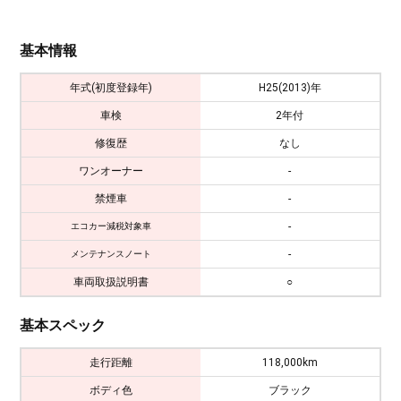
基本情報
年式(初度登録年)
H25(2013)年
車検
2年付
修復歴
なし
ワンオーナー
-
禁煙車
-
-
エコカー減税対象車
-
メンテナンスノート
車両取扱説明書
○
基本スペック
走行距離
118,000km
ボディ色
ブラック