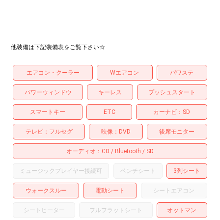
他装備は下記装備表をご覧下さい☆
エアコン・クーラー
Wエアコン
パワステ
パワーウィンドウ
キーレス
プッシュスタート
スマートキー
ETC
カーナビ
SD
テレビ
フルセグ
映像
DVD
後席モニター
オーディオ
CD
Bluetooth
SD
ミュージックプレイヤー接続可
ベンチシート
3列シート
ウォークスルー
電動シート
シートエアコン
シートヒーター
フルフラットシート
オットマン