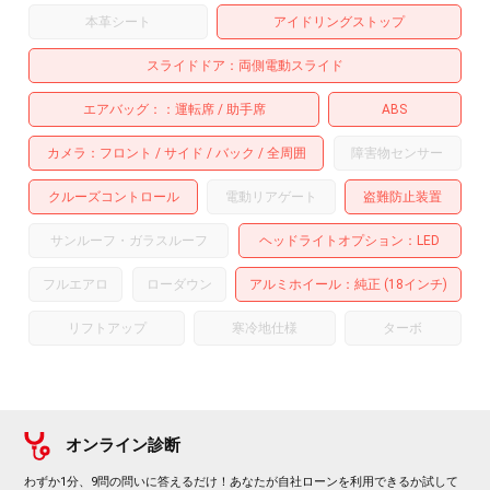
本革シート
アイドリングストップ
スライドドア
両側電動スライド
エアバッグ：
運転席
助手席
ABS
カメラ
フロント
サイド
バック
全周囲
障害物センサー
クルーズコントロール
電動リアゲート
盗難防止装置
サンルーフ・ガラスルーフ
ヘッドライトオプション
LED
フルエアロ
ローダウン
アルミホイール
：純正 (18インチ)
リフトアップ
寒冷地仕様
ターボ
オンライン診断
わずか1分、9問の問いに答えるだけ！あなたが自社ローンを利用できるか試して