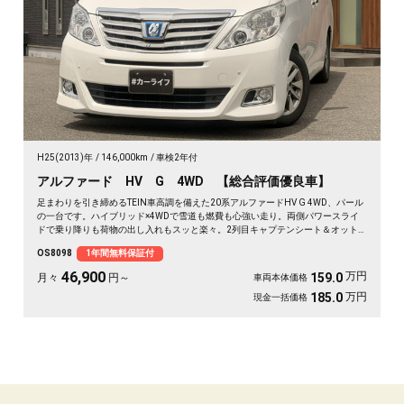
H25(2013)年
146,000km
車検2年付
アルファード HV G 4WD 【総合評価優良車】
足まわりを引き締めるTEIN車高調を備えた20系アルファードHV G 4WD、パール
の一台です。ハイブリッド×4WDで雪道も燃費も心強い走り。両側パワースライ
ドで乗り降りも荷物の出し入れもスッと楽々。2列目キャプテンシート＆オット
マンで、長距離の移動もゆったりくつろげます。仕事終わりの遠出も、趣味の遠
OS8098
1年間無料保証付
征も余裕の空間で。この一台なら移動そのものが楽しみに変わります🚗✨💺🙌😎
《1年保証付》
46,900
万円
159.0
月々
円～
車両本体価格
万円
185.0
現金一括価格