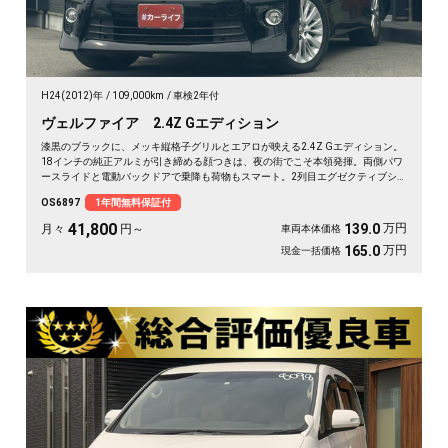
H24(2012)年
109,000km
車検2年付
ヴェルファイア 2.4Z Gエディション
漆黒のブラックに、メッキ縦格子グリルとエアロが映える2.4Z Gエディション。
18インチの純正アルミが引き締める顔つきは、夜の街でこそ本領発揮。両側パワ
ースライドと電動バックドアで乗降も荷物もスマート。2列目エグゼクティブシ
ート＆オットマンで、仕事帰りの移動も一気にくつろぎ空間に変わります。フリ
OS6897
1年間無料保証付
ップダウンモニターで後席の時間も特別に。長く付き合える一台として《1年保
証付》でお渡しします🚗✨💎💺😎
41,800
万円
139.0
月々
円～
車両本体価格
万円
165.0
現金一括価格