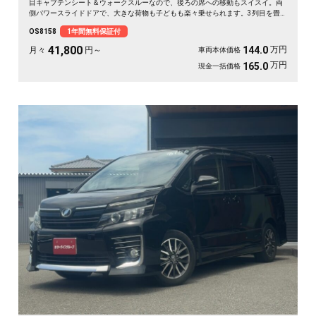
目キャプテンシート＆ウォークスルーなので、後ろの席への移動もスイスイ。両
側パワースライドドアで、大きな荷物も子どもも楽々乗せられます。3列目を畳
めば長尺物やアウトドア道具もたっぷり。フルセグTV視聴可能なナビとビルトイ
OS8158
1年間無料保証付
ンETCで週末の遠出も快適そのもの。仲間との旅行にも送迎にも頼れる相棒です
🚗✨💺🙌。安心の《1年保証付》でお渡しします😊
41,800
万円
144.0
月々
円～
車両本体価格
万円
165.0
現金一括価格