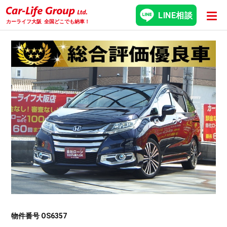
LINE相談
カーライフ大阪
全国どこでも納車！
物件番号 OS6357