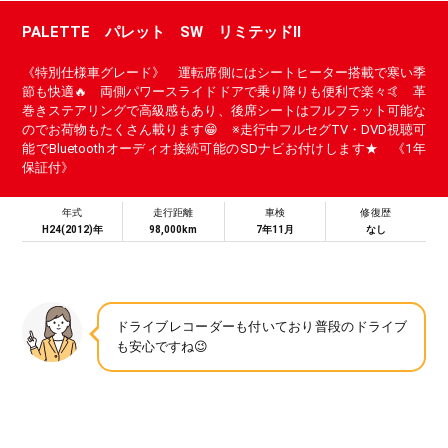
PALETTE パレット SW リミテッドⅡ
《特別仕様車グレード》 運転席側にはシートヒーター搭載で寒い季
節も快適🔥 両側パワースライドドアで乗り降りも便利で楽々🤙 革
巻きステアリングで高級感もあり、後席シートはフルフラット可能な
のでお荷物もたくさん載ります😁 ※走行中フルセグTV・DVD視聴可
能でBluetoothオーディオ接続可能のSDナビお付けします★ 《1年
保証付》
年式
走行距離
車検
修復歴
H24(2012)年
98,000km
7年11月
なし
ドライブレコーダーも付いており普段のドライブ
も安心ですね😉