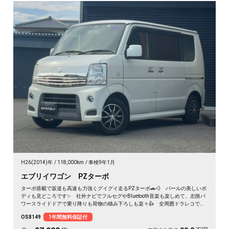
H26(2014)年
118,000km
車検9年1月
エブリイワゴン PZターボ
ターボ搭載で坂道も高速も力強くグイグイ走るPZターボ🚗💨 パールの美しいボ
ディも見どころです✨ 社外ナビでフルセグやBluetooth音楽も楽しめて、左側パ
ワースライドドアで乗り降りも荷物の積み下ろしも楽々👍 全周囲ドラレコで万
が一も映像で安心💎 休日のアウトドアも通勤も快適にこなせる相棒に❣ 月々
OS8149
1年間無料保証付
27900〜で手が届く一台です🎵 買った後もずっと寄り添う《1年保証付》😊