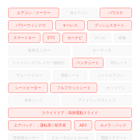
エアコン・クーラー
Wエアコン
パワステ
パワーウィンドウ
キーレス
プッシュスタート
スマートキー
ETC
カーナビ
テレビ
-
映像
-
後席モニター
オーディオ
-
ミュージックプレイヤー接続可
ベンチシート
3列シート
ウォークスルー
電動シート
シートエアコン
シートヒーター
フルフラットシート
オットマン
本革シート
アイドリングストップ
スライドドア
両側電動スライド
エアバッグ：
運転席
助手席
ABS
カメラ
バック
障害物センサー
クルーズコントロール
電動リアゲート