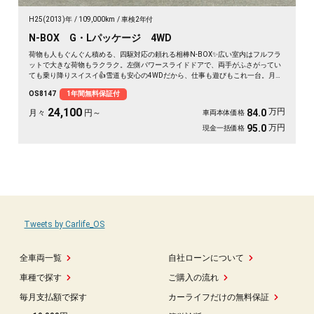
H25(2013)年
109,000km
車検2年付
N-BOX G・Lパッケージ 4WD
荷物も人もぐんぐん積める、四駆対応の頼れる相棒N-BOX✨広い室内はフルフラ
ットで大きな荷物もラクラク。左側パワースライドドアで、両手がふさがってい
ても乗り降りスイスイ👍雪道も安心の4WDだから、仕事も遊びもこれ一台。月々
24100〜で始められます。プッシュスタートで毎日の発進もスマート🚗買い物帰
OS8147
1年間無料保証付
りや週末の遠出まで、暮らしの相棒にぴったり💫《1年保証付》で安心の一台😊
24,100
万円
84.0
月々
円～
車両本体価格
万円
95.0
現金一括価格
Tweets by Carlife_OS
全車両一覧
自社ローンについて
車種で探す
ご購入の流れ
毎月支払額で探す
カーライフだけの無料保証