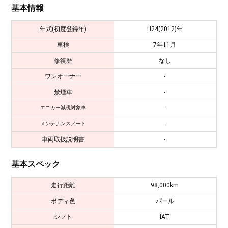
基本情報
年式(初度登録年)
H24(2012)年
車検
7年11月
修復歴
なし
ワンオーナー
-
禁煙車
-
-
エコカー減税対象車
-
メンテナンスノート
車両取扱説明書
-
基本スペック
走行距離
98,000km
ボディ色
パール
シフト
IAT