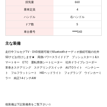
排気量
660
乗車定員
4
ハンドル
右ハンドル
ドア数
5
車台番号
****543
主な装備
走行中フルセグTV・DVD視聴可能でBluetoothオーディオ接続可能の社外
SDナビお付けします★ 両側パワースライドドア プッシュスタート&ス
マートキー ETC 運転席側シートヒーター 社外ドライブレコーダー
革巻きステアリング ステアリングスイッチ AUTOライト ベンチシー
ト フルフラットシート HIDヘッドライト フォグランプ ウインカーミ
ラー 純正14インチAW
他装備は下記装備表をご覧下さい☆