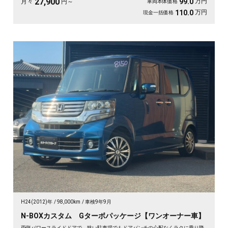
27,900
万円
99.0
月々
円～
車両本体価格
万円
110.0
現金一括価格
H24(2012)年
98,000km
車検9年9月
N-BOXカスタム Gターボパッケージ【ワンオーナー車】
両側パワースライドドアで、狭い駐車場でもドアパンチの心配なくラクに乗り降