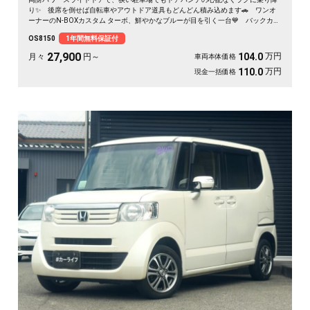
り✨ 後席を倒せば自転車やアウトドア道具もどんどん積み込めます🚗 ワンオ
ーナーのN-BOXカスタム ターボ、鮮やかなブルーが目を引く一台💙 バックカメ
ラ付きで大きく見える車体も駐車はスッと安心🙌 買い物も送迎も遠出も、これ
OS8150
1年間無料保証付
一台で毎日がぐっと身軽になりますよ。クルコン付きで高速移動もゆったり快
適。安心してお乗りいただける《1年保証付》です😊
27,900
万円
104.0
月々
円～
車両本体価格
万円
110.0
現金一括価格