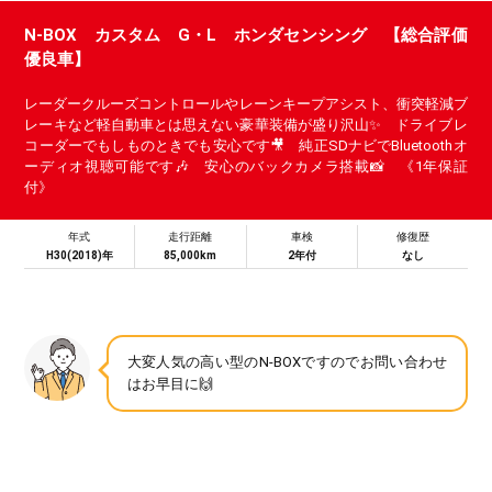
N-BOX カスタム G・L ホンダセンシング 【総合評価
優良車】
レーダークルーズコントロールやレーンキープアシスト、衝突軽減ブ
レーキなど軽自動車とは思えない豪華装備が盛り沢山✨️ ドライブレ
コーダーでもしものときでも安心です🎥 純正SDナビでBluetoothオ
ーディオ視聴可能です🎶 安心のバックカメラ搭載📸 《1年保証
付》
年式
走行距離
車検
修復歴
H30(2018)年
85,000km
2年付
なし
大変人気の高い型のN-BOXですのでお問い合わせ
はお早目に🙌