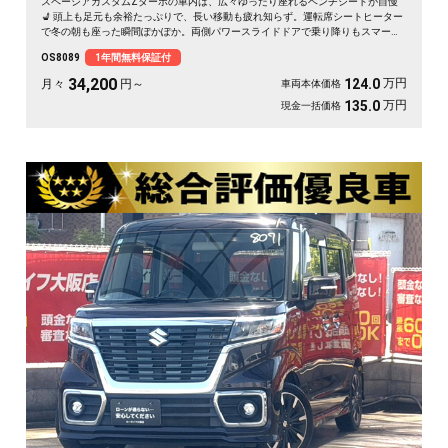
スペーシアカスタムZターボの車内は、広々ゆったり座れるベンチシートが自慢
💺 頭上も足元も余裕たっぷりで、長い移動も疲れ知らず。運転席シートヒーター
で冬の朝も座った瞬間ぽかぽか。両側パワースライドドアで乗り降りもスマー
ト。後席サンシェードで日差しもやわらぎます。休日は仲間とのドライブや趣味
OS8089
1年間無料保証付
の遠出に、心地よい空間が待っています🎵 快適な毎日をこの一台から。《1年保
証付》で安心のカーライフを👍✨
34,200
万円
124.0
月々
円～
車両本体価格
万円
135.0
現金一括価格