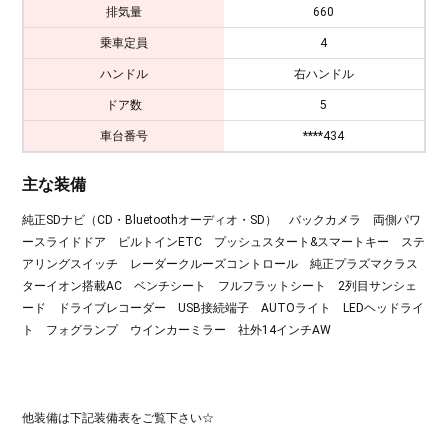
排気量
660
乗車定員
4
ハンドル
右ハンドル
ドア数
5
車台番号
****434
主な装備
純正SDナビ（CD・Bluetoothオーディオ・SD） バックカメラ 両側パワ
ースライドドア ビルトインETC プッシュスタート&スマートキー ステ
アリングスイッチ レーダークルーズコントロール 純正プラズマクラス
ターイオン搭載AC ベンチシート フルフラットシート 2列目サンシェ
ード ドライブレコーダー USB接続端子 AUTOライト LEDヘッドライ
ト フォグランプ ウインカーミラー 社外14インチAW
他装備は下記装備表をご覧下さい☆