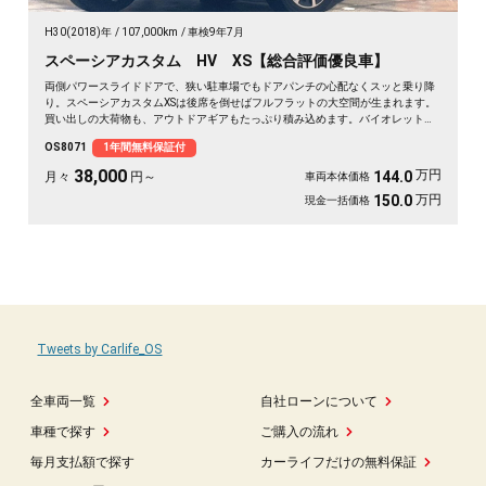
H30(2018)年
107,000km
車検9年7月
スペーシアカスタム HV XS【総合評価優良車】
両側パワースライドドアで、狭い駐車場でもドアパンチの心配なくスッと乗り降
り。スペーシアカスタムXSは後席を倒せばフルフラットの大空間が生まれます。
買い出しの大荷物も、アウトドアギアもたっぷり積み込めます。バイオレットの
落ち着いたボディカラーで街乗りも映える一台。後席サンシェードやシートバッ
OS8071
1年間無料保証付
クテーブルで、長距離移動も快適に過ごせます。休日の遠出が待ち遠しくなりま
すよ。安心してお乗りいただける《1年保証付》です🚗✨💺🙌😊
38,000
万円
144.0
月々
円～
車両本体価格
万円
150.0
現金一括価格
Tweets by Carlife_OS
全車両一覧
自社ローンについて
車種で探す
ご購入の流れ
毎月支払額で探す
カーライフだけの無料保証