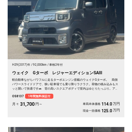
H29(2017)年
92,000km
車検2年付
ウェイク Gターボ レジャーエディションSAⅢ
軽自動車ながらパワフルに走るターボエンジン搭載のウェイクGターボ。 両側
パワースライドドアで、狭い駐車場でも乗り降りラクラク。荷物の積み込みもス
ッと開いて快適です🚗 背の高いスクエアボディで室内はゆとりたっぷり。アウ
トドアも車中泊も相棒にぴったり。 走行中もテレビが見られるHDDナビ付き
OS8137
1年間無料保証付
で、遠出のドライブも退屈しません🎵 バックカメラで駐車も安心✌️ 趣味も遊
びも広がる一台。《1年保証付》で安心のカーライフを💎
31,700
万円
114.0
月々
円～
車両本体価格
万円
125.0
現金一括価格