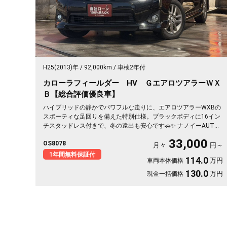
H25(2013)年
92,000km
車検2年付
カローラフィールダー HV ＧエアロツアラーＷＸ
Ｂ【総合評価優良車】
ハイブリッドの静かでパワフルな走りに、エアロツアラーWXBの
スポーティな足回りを備えた特別仕様。ブラックボディに16イン
チスタッドレス付きで、冬の遠出も安心です🚗✨ ナノイーAUTO
エアコンとハーフレザーシートで車内は快適そのもの。純正SDナ
33,000
OS8078
ビとバックカメラで、初めての道も駐車もスッと決まります🎵 週
月々
円～
末のドライブも通勤も、燃費を気にせず走り出せる一台💫《1年保
1年間無料保証付
114.0
万円
車両本体価格
証付》👍
130.0
万円
現金一括価格