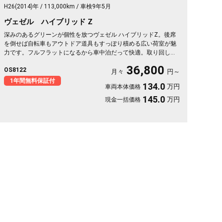
H26(2014)年
113,000km
車検9年5月
ヴェゼル ハイブリッド Z
深みのあるグリーンが個性を放つヴェゼル ハイブリッドZ。後席
を倒せば自転車もアウトドア道具もすっぽり積める広い荷室が魅
力です。フルフラットになるから車中泊だって快適。取り回しの
良いサイズでバックカメラ付き、狭い駐車場もスッと収まりま
36,800
OS8122
す。休日は思い立ったら遠出、平日は日々の相棒に。ドライブレ
月々
円～
コーダー付きで万が一の時も映像で安心。走りに彩りを添える一
1年間無料保証付
134.0
万円
車両本体価格
台です《1年保証付》🚗✨💚💺😎
145.0
万円
現金一括価格