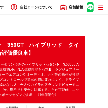
す
自社ローン
について
店舗
情報
 350GT ハイブリッド タイ
合評価優良車】
ローダウン済みのハイブリッドセダン🍀 3,500ccの
費18.4km/Lの燃費性能を両立⛽ ラグジュアリー
ターでエアコンやオーディオ、ナビ等の操作が可能
ーズコントロールで遠出の際に疲れにくく、ドライブ
違いなし🗾 全方位カメラのアラウンドビューモニ
、狭い場所でも安全に駐車することが可能📸 ニッ
スポーツセダンです😎 《1年保証付》
走行距離
車検
修復歴