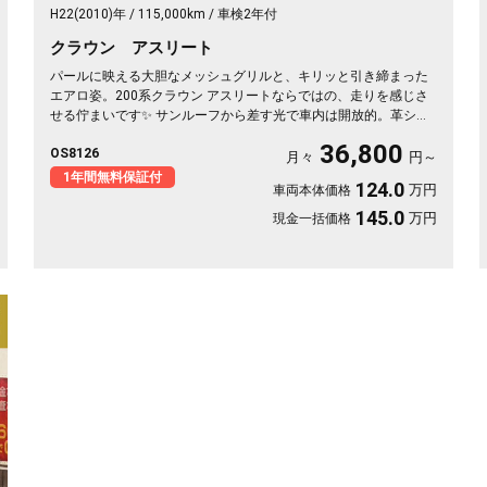
H22(2010)年
115,000km
車検2年付
クラウン アスリート
パールに映える大胆なメッシュグリルと、キリッと引き締まった
エアロ姿。200系クラウン アスリートならではの、走りを感じさ
せる佇まいです✨ サンルーフから差す光で車内は開放的。革シー
トのシートヒーター&エアーで、冬の朝も夏の蒸れも快適です。仕
36,800
OS8126
事帰りの一人時間も、遠出の休日も、上質な移動が特別に変わり
月々
円～
ます🚗 気になる車は早めのチェックがおすすめ。《1年保証付》
1年間無料保証付
124.0
万円
車両本体価格
でお届けします👑
145.0
万円
現金一括価格