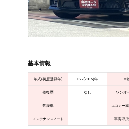
基本情報
年式(初度登録年)
H27(2015)年
車
修復歴
なし
ワンオ
禁煙車
-
エコカー減
-
車両取扱
メンテナンスノート