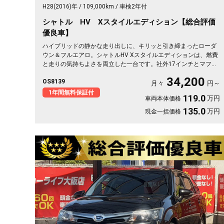
H28(2016)年
109,000km
車検2年付
シャトル HV Xスタイルエディション【総合評価
優良車】
ハイブリッドの静かな走り出しに、キリッと引き締まったローダ
ウン＆フルエアロ。シャトルHV Xスタイルエディションは、燃費
と走りの気持ちよさを両立した一台です。社外17インチとマフラ
ーで、街乗りも遠出も軽快に🚗パドルシフトで自分好みの走りも
34,200
OS8139
楽しめます。8インチSDナビとバックカメラで初めての道も安
月々
円～
心。仕事帰りにふらっと寄り道、休日は荷物を積んでロングドラ
1年間無料保証付
119.0
万円
車両本体価格
イブへ✨走りにこだわる方に《1年保証付》💫
135.0
万円
現金一括価格