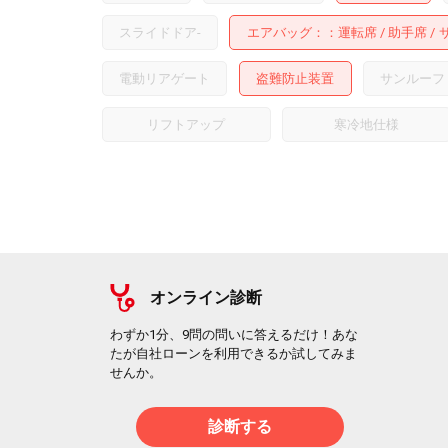
スライドドア
-
エアバッグ：
運転席
助手席
電動リアゲート
盗難防止装置
サンルーフ
リフトアップ
寒冷地仕様
オンライン診断
わずか1分、9問の問いに答えるだけ！あな
たが自社ローンを利用できるか試してみま
せんか。
診断する