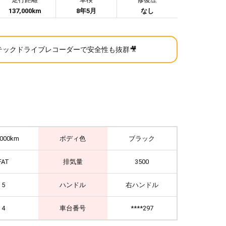
137,000km
8年5月
なし
テックドライブレコーダーで安全性も抜群🎥
,000km
ボディ色
ブラック
FAT
排気量
3500
5
ハンドル
右ハンドル
4
車台番号
****297