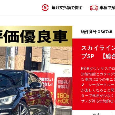
毎月支払額で探す
車種で探
〜19,999円
20,000円〜29,999円
30,000円〜39,999円
40,000円〜49,999円
50,000円〜
物件番号 OS6740
スカイライン
プSP 【総
RS-Rダウンサスで
加速性能とカタログ燃
な車内に2つのモニ
🎵 レーダークル
が楽しくなること間
ターで死角が少なく
サンが誇る伝統的な
年式