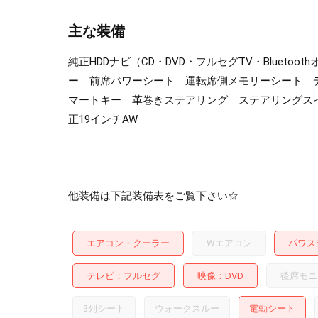
主な装備
純正HDDナビ（CD・DVD・フルセグTV・Blue
ー 前席パワーシート 運転席側メモリーシート デ
マートキー 革巻きステアリング ステアリングスイ
正19インチAW
他装備は下記装備表をご覧下さい☆
エアコン・クーラー
Wエアコン
パワス
テレビ
フルセグ
映像
DVD
後席モニ
3列シート
ウォークスルー
電動シート