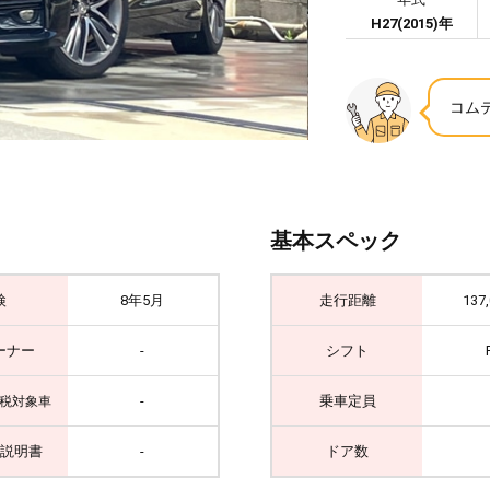
H27(2015)年
コム
基本スペック
検
8年5月
走行距離
137
ーナー
-
シフト
-
乗車定員
税対象車
説明書
-
ドア数