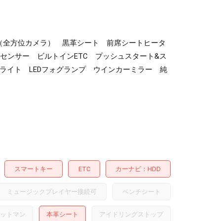
ター（全方位カメラ） 黒革シート 前席シートヒータ
センサー ビルトインETC プッシュスタート&ス
ライト LEDフォグランプ ウインカーミラー 純
スマートキー
ETC
カーナビ
HDD
ミュージックプレイヤー接続可
ベンチシート
ットマン
本革シート
アイドリングストップ